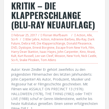
KRITIK – DIE
KLAPPERSCHLANGE
(BLU-RAY NEUAUFLAGE)
Februar 25, 2017
Florian Wurfbaum
Action
,
Alle
,
Sci-Fi
80er Jahre
,
Action
,
Adrienne Barbeu
,
Blu-Ray
,
Dark
Future
,
Debra Hill
,
Die Klapperschlange
,
Donald Pleasence
,
DVD
,
Dystopie
,
Ernest Borgnine
,
Escape from New York
,
Film
,
Harry Dean Stanton
,
Isaac Hayes
,
John Carpenter
,
Kino
,
Knast
,
Kult
,
Kurt Russell
,
Lee van Cleef
,
Mission
,
New York
,
Nick Castle
,
Sci-Fi
,
Snake Plissken
,
Tom Atkins
Autor: Kevin Zindler Er gehört zweifellos zu den
prägendsten Filmemacher des letzten Jahrhunderts:
John Carpenter! Als Autor, Produzent, Musiker und
Regisseur hat er Filmgeschichte geschrieben. Mit
Filmen wie ASSAULT ON PRECINCT 13 (1976)
HALLOWEEN (1978), THE THING (1982) oder THEY
LIVE (1988) schuf er Genre-Meilensteine, welche bis
heute Kultstatus genießen. Einen seiner erfolgreichsten
Filme DIE […]