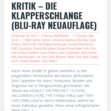
KRITIK – DIE
KLAPPERSCHLANGE
(BLU-RAY NEUAUFLAGE)
Februar 25, 2017
Florian Wurfbaum
Action
,
Alle
,
Sci-Fi
80er Jahre
,
Action
,
Adrienne Barbeu
,
Blu-Ray
,
Dark
Future
,
Debra Hill
,
Die Klapperschlange
,
Donald Pleasence
,
DVD
,
Dystopie
,
Ernest Borgnine
,
Escape from New York
,
Film
,
Harry Dean Stanton
,
Isaac Hayes
,
John Carpenter
,
Kino
,
Knast
,
Kult
,
Kurt Russell
,
Lee van Cleef
,
Mission
,
New York
,
Nick Castle
,
Sci-Fi
,
Snake Plissken
,
Tom Atkins
Autor: Kevin Zindler Er gehört zweifellos zu den
prägendsten Filmemacher des letzten Jahrhunderts:
John Carpenter! Als Autor, Produzent, Musiker und
Regisseur hat er Filmgeschichte geschrieben. Mit
Filmen wie ASSAULT ON PRECINCT 13 (1976)
HALLOWEEN (1978), THE THING (1982) oder THEY
LIVE (1988) schuf er Genre-Meilensteine, welche bis
heute Kultstatus genießen. Einen seiner erfolgreichsten
Filme DIE […]