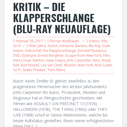
KRITIK – DIE
KLAPPERSCHLANGE
(BLU-RAY NEUAUFLAGE)
Februar 25, 2017
Florian Wurfbaum
Action
,
Alle
,
Sci-Fi
80er Jahre
,
Action
,
Adrienne Barbeu
,
Blu-Ray
,
Dark
Future
,
Debra Hill
,
Die Klapperschlange
,
Donald Pleasence
,
DVD
,
Dystopie
,
Ernest Borgnine
,
Escape from New York
,
Film
,
Harry Dean Stanton
,
Isaac Hayes
,
John Carpenter
,
Kino
,
Knast
,
Kult
,
Kurt Russell
,
Lee van Cleef
,
Mission
,
New York
,
Nick Castle
,
Sci-Fi
,
Snake Plissken
,
Tom Atkins
Autor: Kevin Zindler Er gehört zweifellos zu den
prägendsten Filmemacher des letzten Jahrhunderts:
John Carpenter! Als Autor, Produzent, Musiker und
Regisseur hat er Filmgeschichte geschrieben. Mit
Filmen wie ASSAULT ON PRECINCT 13 (1976)
HALLOWEEN (1978), THE THING (1982) oder THEY
LIVE (1988) schuf er Genre-Meilensteine, welche bis
heute Kultstatus genießen. Einen seiner erfolgreichsten
Filme DIE […]