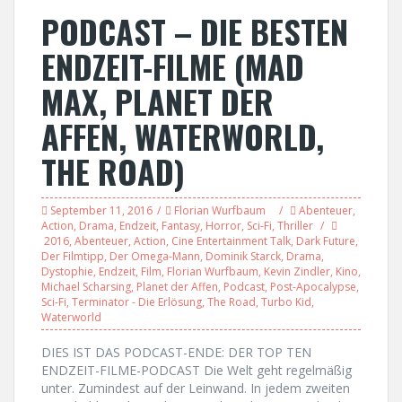
PODCAST – DIE BESTEN
ENDZEIT-FILME (MAD
MAX, PLANET DER
AFFEN, WATERWORLD,
THE ROAD)
September 11, 2016
Florian Wurfbaum
Abenteuer
,
Action
,
Drama
,
Endzeit
,
Fantasy
,
Horror
,
Sci-Fi
,
Thriller
2016
,
Abenteuer
,
Action
,
Cine Entertainment Talk
,
Dark Future
,
Der Filmtipp
,
Der Omega-Mann
,
Dominik Starck
,
Drama
,
Dystophie
,
Endzeit
,
Film
,
Florian Wurfbaum
,
Kevin Zindler
,
Kino
,
Michael Scharsing
,
Planet der Affen
,
Podcast
,
Post-Apocalypse
,
Sci-Fi
,
Terminator - Die Erlösung
,
The Road
,
Turbo Kid
,
Waterworld
DIES IST DAS PODCAST-ENDE: DER TOP TEN
ENDZEIT-FILME-PODCAST Die Welt geht regelmäßig
unter. Zumindest auf der Leinwand. In jedem zweiten