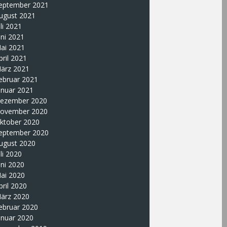
eptember 2021
ugust 2021
uli 2021
uni 2021
ai 2021
pril 2021
ärz 2021
ebruar 2021
anuar 2021
ezember 2020
ovember 2020
ktober 2020
eptember 2020
ugust 2020
uli 2020
uni 2020
ai 2020
pril 2020
ärz 2020
ebruar 2020
anuar 2020