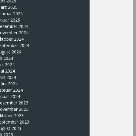
pril 2025
ärz 2025
ebruar 2025
anuar 2025
ezember 2024
ovember 2024
ktober 2024
eptember 2024
ugust 2024
uli 2024
uni 2024
ai 2024
pril 2024
ärz 2024
ebruar 2024
anuar 2024
ezember 2023
ovember 2023
ktober 2023
eptember 2023
ugust 2023
uli 2023