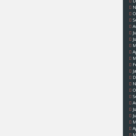
D
N
O
S
A
J
J
M
A
M
F
J
D
N
O
S
A
J
J
M
A
M