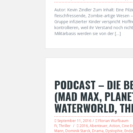
Autor: Kevin Zindler Zum Inhalt: Eine Pil
fleischfressende, Zombie-artige Wesen –
Gruppe infizierter Kinder verspricht Hoff
kontrollieren, weil ihr Verstand noch nicht
Militärbasis werden sie von der […]
PODCAST – DIE BE
(MAD MAX, PLANE
WATERWORLD, TH
September 11, 2016
Florian Wurfbaum
Fi
,
Thriller
2016
,
Abenteuer
,
Action
,
Cine E
Mann
,
Dominik Starck
,
Drama
,
Dystophie
,
Endz