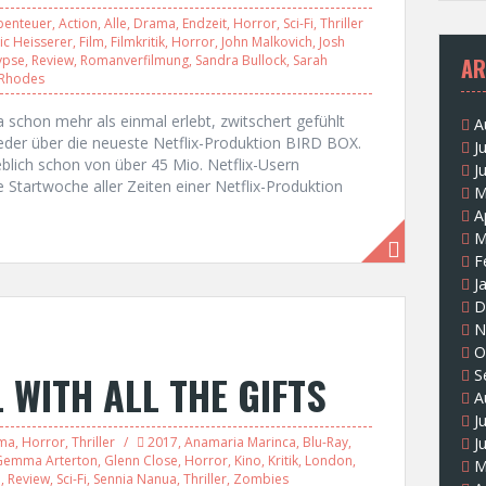
benteuer
,
Action
,
Alle
,
Drama
,
Endzeit
,
Horror
,
Sci-Fi
,
Thriller
ric Heisserer
,
Film
,
Filmkritik
,
Horror
,
John Malkovich
,
Josh
ypse
,
Review
,
Romanverfilmung
,
Sandra Bullock
,
Sarah
AR
 Rhodes
ja schon mehr als einmal erlebt, zwitschert gefühlt
A
er über die neueste Netflix-Produktion BIRD BOX.
J
blich schon von über 45 Mio. Netflix-Usern
J
 Startwoche aller Zeiten einer Netflix-Produktion
M
A
M
F
J
D
N
O
S
L WITH ALL THE GIFTS
A
J
ma
,
Horror
,
Thriller
2017
,
Anamaria Marinca
,
Blu-Ray
,
J
Gemma Arterton
,
Glenn Close
,
Horror
,
Kino
,
Kritik
,
London
,
M
e
,
Review
,
Sci-Fi
,
Sennia Nanua
,
Thriller
,
Zombies