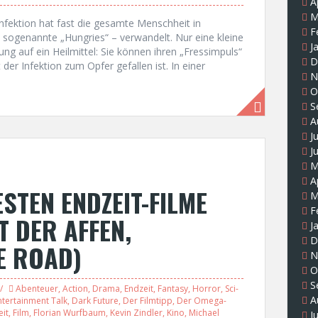
A
M
zinfektion hat fast die gesamte Menschheit in
F
 sogenannte „Hungries“ – verwandelt. Nur eine kleine
J
nung auf ein Heilmittel: Sie können ihren „Fressimpuls“
D
 der Infektion zum Opfer gefallen ist. In einer
N
O
S
A
J
J
M
A
STEN ENDZEIT-FILME
M
F
T DER AFFEN,
J
D
E ROAD)
N
O
S
Abenteuer
,
Action
,
Drama
,
Endzeit
,
Fantasy
,
Horror
,
Sci-
A
ntertainment Talk
,
Dark Future
,
Der Filmtipp
,
Der Omega-
eit
,
Film
,
Florian Wurfbaum
,
Kevin Zindler
,
Kino
,
Michael
J