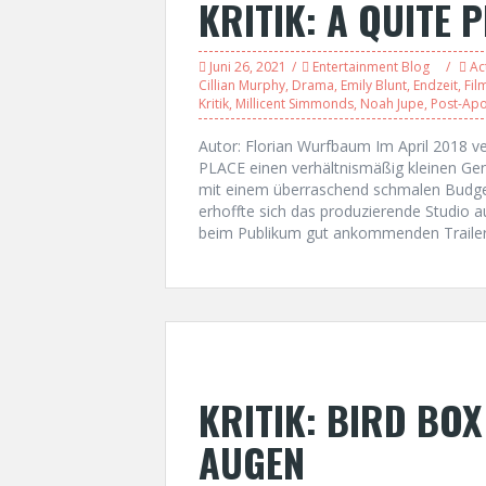
KRITIK: A QUITE 
Juni 26, 2021
Entertainment Blog
Ac
Cillian Murphy
,
Drama
,
Emily Blunt
,
Endzeit
,
Fil
Kritik
,
Millicent Simmonds
,
Noah Jupe
,
Post-Ap
Autor: Florian Wurfbaum Im April 2018 v
PLACE einen verhältnismäßig kleinen Genr
mit einem überraschend schmalen Budget 
erhoffte sich das produzierende Studio
beim Publikum gut ankommenden Trailer
KRITIK: BIRD BOX
AUGEN