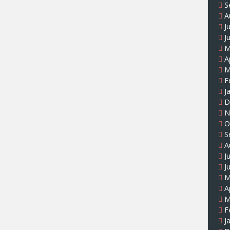
S
A
J
J
M
A
M
F
J
D
N
O
S
A
J
J
M
A
M
F
J