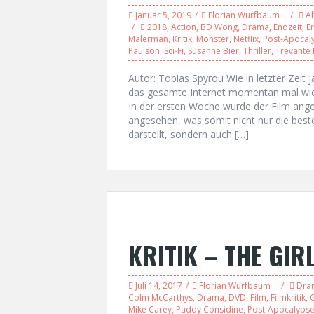
Januar 5, 2019
Florian Wurfbaum
A
2018
,
Action
,
BD Wong
,
Drama
,
Endzeit
,
E
Malerman
,
Kritik
,
Monster
,
Netflix
,
Post-Apocal
Paulson
,
Sci-Fi
,
Susanne Bier
,
Thriller
,
Trevante
Autor: Tobias Spyrou Wie in letzter Zeit 
das gesamte Internet momentan mal wied
In der ersten Woche wurde der Film ange
angesehen, was somit nicht nur die beste
darstellt, sondern auch […]
KRITIK – THE GIR
Juli 14, 2017
Florian Wurfbaum
Dra
Colm McCarthys
,
Drama
,
DVD
,
Film
,
Filmkritik
,
Mike Carey
,
Paddy Considine
,
Post-Apocalyps