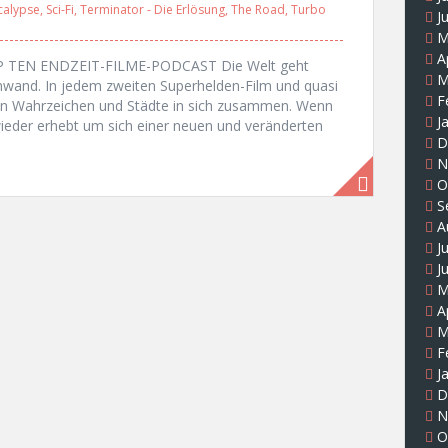
calypse
,
Sci-Fi
,
Terminator - Die Erlösung
,
The Road
,
Turbo
J
M
A
 TEN ENDZEIT-FILME-PODCAST Die Welt geht
M
nwand. In jedem zweiten Superhelden-Film und quasi
F
en Wahrzeichen und Städte in sich zusammen. Wenn
J
ieder erhebt um sich einer neuen und veränderten
D
N
O
S
A
J
J
M
A
M
F
J
D
N
O