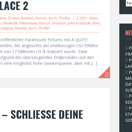
PLACE 2
S
u
c
tion
,
Drama
,
Endzeit
,
Horror
,
Sci-Fi
,
Thriller
2021
,
Alien
,
h
m
,
Filmkritik
,
Filmreview
,
Horror
,
Invasion
,
John Krasinski
,
Kino
,
e
ocalypse
,
Review
,
Sci-Fi
,
Thriller
NE
n
n
eröffentlichte Paramount Pictures mit A QUITE
a
efilm, der angesichts der erstklassigen CGI-Effekte
P
c
von 17 Millionen US-$ realisiert wurde. Zwar
FRA
h
 aufgrund des überzeugenden Endprodukts und den
P
:
n eine möglichst hohe Gewinnspanne, aber mit […]
LAK
P
MA
DA
SU
P
ED
P
 – SCHLIESSE DEINE
ST
GE