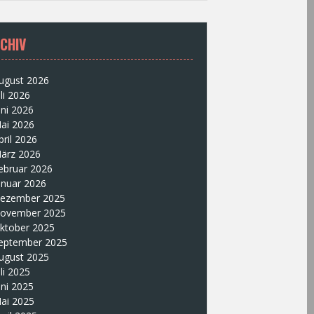
CHIV
ugust 2026
uli 2026
uni 2026
ai 2026
pril 2026
ärz 2026
ebruar 2026
anuar 2026
ezember 2025
ovember 2025
ktober 2025
eptember 2025
ugust 2025
uli 2025
uni 2025
ai 2025