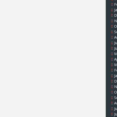
F
J
D
N
O
S
A
J
J
M
A
M
F
J
D
N
O
S
A
J
J