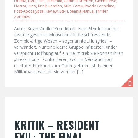
Drama
,
DVD
,
Film
,
Filmkritik
,
Gemma Arterton
,
Glenn Close
,
Horror
,
Kino
,
Kritik
,
London
,
Mike Carey
,
Paddy Considine
,
Post-Apocalypse
,
Review
,
Sci-Fi
,
Sennia Nanua
,
Thriller
,
Zombies
Autor: Kevin Zindler Zum Inhalt: Eine Pilzinfektion hat
fast die gesamte Menschheit in fleischfressende,
Zombie-artige Wesen – sogenannte „Hungries“ –
verwandelt. Nur eine kleine Gruppe infizierter Kinder
verspricht Hoffnung auf ein Heilmittel: Sie können ihren
„Fressimpuls“ kontrollieren, weil ihr Verstand noch
nicht der Infektion zum Opfer gefallen ist. In einer
Militärbasis werden sie von der […]
KRITIK – RESIDENT
EVIL: THE FINAL