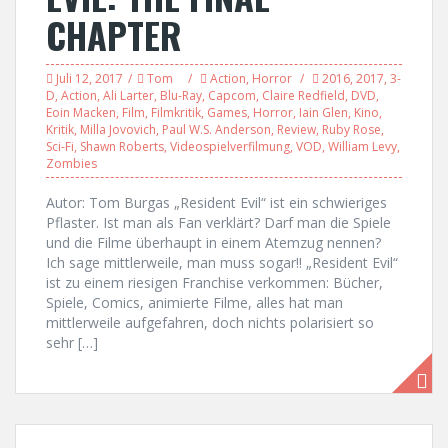
CHAPTER
Juli 12, 2017
Tom
Action
,
Horror
2016
,
2017
,
3-
D
,
Action
,
Ali Larter
,
Blu-Ray
,
Capcom
,
Claire Redfield
,
DVD
,
Eoin Macken
,
Film
,
Filmkritik
,
Games
,
Horror
,
Iain Glen
,
Kino
,
Kritik
,
Milla Jovovich
,
Paul W.S. Anderson
,
Review
,
Ruby Rose
,
Sci-Fi
,
Shawn Roberts
,
Videospielverfilmung
,
VOD
,
William Levy
,
Zombies
Autor: Tom Burgas „Resident Evil“ ist ein schwieriges
Pflaster. Ist man als Fan verklärt? Darf man die Spiele
und die Filme überhaupt in einem Atemzug nennen?
Ich sage mittlerweile, man muss sogar!! „Resident Evil“
ist zu einem riesigen Franchise verkommen: Bücher,
Spiele, Comics, animierte Filme, alles hat man
mittlerweile aufgefahren, doch nichts polarisiert so
sehr […]