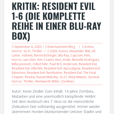
KRITIK: RESIDENT EVIL
1-6 (DIE KOMPLETTE
REIHE IN EINER BLU-RAY
BOX)
September 6, 2020
Entertainment Blog
Action
,
Horror
,
Sci-Fi
,
Thriller
2020
,
Action
,
Alexander Witt
,
Ali
Larter
,
Ashanti
,
Bernd Eichinger
,
Blu-Ray
,
Capcom
,
Film
,
Horror
,
Iain Glen
,
Kim Coates
,
Kino
,
Kritik
,
Michelle Rodriguez
,
Milla Jovovich
,
Oded Fehr
,
Paul W.S. Anderson
,
Resident Evil
,
Resident Evil: Afterlife
,
Resident Evil: Apocalypse
,
Resident Evil:
Extinction
,
Resident Evil: Retribution
,
Resident Evil: The Final
Chapter
,
Review
,
Russel Mulcahy
,
Sci-Fi
,
Shinji Mikami
,
Survival-
Horror
,
Thriller
,
Wentworth Miller
,
Zombies
Autor: Kevin Zindler Zum Inhalt: 14 Jahre Zombies,
Mutanten und eine unermüdlich kämpfende Heldin!
Seit dem Ausbruch des T-Virus ist die menschliche
Zivilisation fast vollständig ausgerottet. Immer wieder
überrennen Horden blutdürstender Untoter Städte und