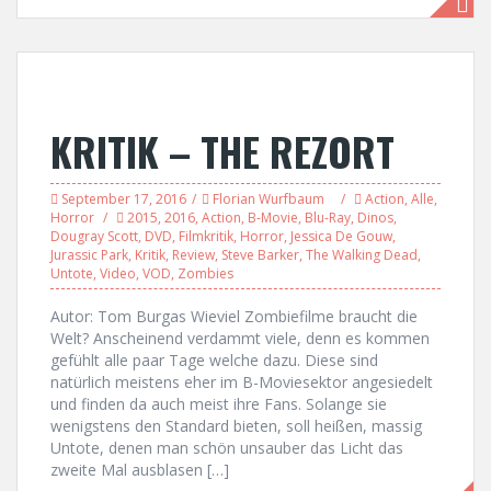
KRITIK – THE REZORT
September 17, 2016
Florian Wurfbaum
Action
,
Alle
,
Horror
2015
,
2016
,
Action
,
B-Movie
,
Blu-Ray
,
Dinos
,
Dougray Scott
,
DVD
,
Filmkritik
,
Horror
,
Jessica De Gouw
,
Jurassic Park
,
Kritik
,
Review
,
Steve Barker
,
The Walking Dead
,
Untote
,
Video
,
VOD
,
Zombies
Autor: Tom Burgas Wieviel Zombiefilme braucht die
Welt? Anscheinend verdammt viele, denn es kommen
gefühlt alle paar Tage welche dazu. Diese sind
natürlich meistens eher im B-Moviesektor angesiedelt
und finden da auch meist ihre Fans. Solange sie
wenigstens den Standard bieten, soll heißen, massig
Untote, denen man schön unsauber das Licht das
zweite Mal ausblasen […]