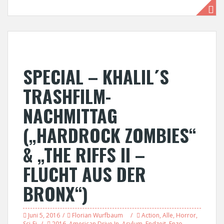
SPECIAL – KHALIL´S
TRASHFILM-
NACHMITTAG
(„HARDROCK ZOMBIES“
& „THE RIFFS II –
FLUCHT AUS DER
BRONX“)
Juni 5, 2016
Florian Wurfbaum
Action
,
Alle
,
Horror
,
Sci-Fi
2016
,
American Drive In
,
Asylum
,
Endzeit
,
Enzo