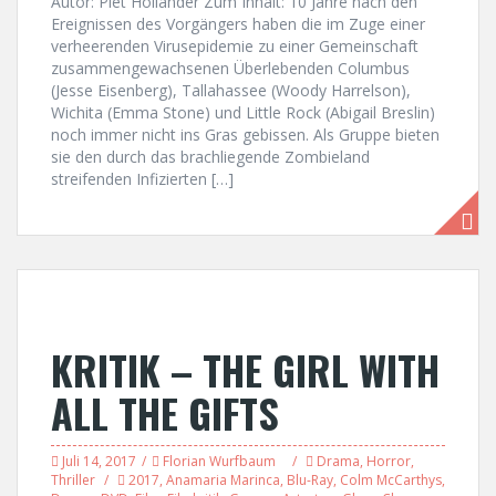
Autor: Piet Holländer Zum Inhalt: 10 Jahre nach den
Ereignissen des Vorgängers haben die im Zuge einer
verheerenden Virusepidemie zu einer Gemeinschaft
zusammengewachsenen Überlebenden Columbus
(Jesse Eisenberg), Tallahassee (Woody Harrelson),
Wichita (Emma Stone) und Little Rock (Abigail Breslin)
noch immer nicht ins Gras gebissen. Als Gruppe bieten
sie den durch das brachliegende Zombieland
streifenden Infizierten […]
KRITIK – THE GIRL WITH
ALL THE GIFTS
Juli 14, 2017
Florian Wurfbaum
Drama
,
Horror
,
Thriller
2017
,
Anamaria Marinca
,
Blu-Ray
,
Colm McCarthys
,