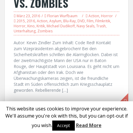
VS. ZOMBIES
März 23, 2016
Florian Wurfbaum
Action
,
Horror
2015
,
2016
,
Action
,
Asylum
,
Blu-Ray
,
DVD
,
Film
,
Filmkritik
,
Horror
,
Kino
,
Kritik
,
Michael Dudikoff
,
Navy Seals
,
Trash
,
Unterhaltung
,
Zombies
Autor: Kevin Zindler Zum Inhalt: Code Red! Kontakt
zum Vizepräsidenten abgebrochen! Bei den
Sicherheitskräften schrillen die Alarmglocken. Dabei ist
der zweitmächtigste Mann der USA nur in Baton
Rouge, der Hauptstadt von Louisiana. Es geht nicht um
Afghanistan oder den Irak. Doch wie
Überwachungskameras zeigen, ist die freundliche
Stadt im Süden offensichtlich zum Kriegsschauplatz
geworden. Rebellierende […]
This website uses cookies to improve your experience.
We'll assume you're ok with this, but you can opt-out if
Proudly powered by WordPress
|
Theme:
Solon
by aThemes
you wish.
Read More
Accept
Social media & sharing icons powered by
UltimatelySocial