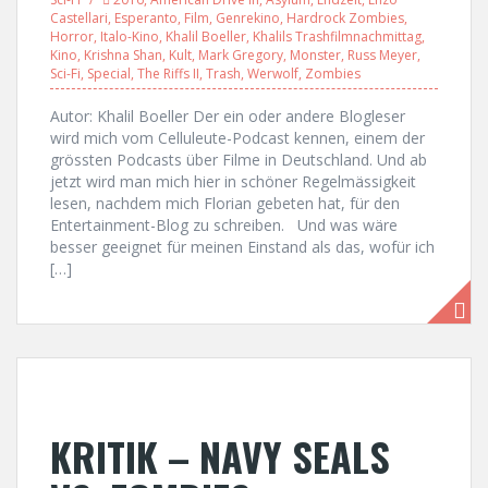
Castellari
,
Esperanto
,
Film
,
Genrekino
,
Hardrock Zombies
,
Horror
,
Italo-Kino
,
Khalil Boeller
,
Khalils Trashfilmnachmittag
,
Kino
,
Krishna Shan
,
Kult
,
Mark Gregory
,
Monster
,
Russ Meyer
,
Sci-Fi
,
Special
,
The Riffs II
,
Trash
,
Werwolf
,
Zombies
Autor: Khalil Boeller Der ein oder andere Blogleser
wird mich vom Celluleute-Podcast kennen, einem der
grössten Podcasts über Filme in Deutschland. Und ab
jetzt wird man mich hier in schöner Regelmässigkeit
lesen, nachdem mich Florian gebeten hat, für den
Entertainment-Blog zu schreiben. Und was wäre
besser geeignet für meinen Einstand als das, wofür ich
[…]
KRITIK – NAVY SEALS