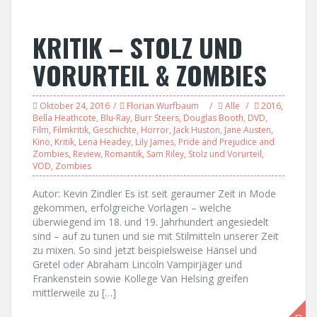
KRITIK – STOLZ UND
VORURTEIL & ZOMBIES
Oktober 24, 2016
Florian Wurfbaum
Alle
2016
,
Bella Heathcote
,
Blu-Ray
,
Burr Steers
,
Douglas Booth
,
DVD
,
Film
,
Filmkritik
,
Geschichte
,
Horror
,
Jack Huston
,
Jane Austen
,
Kino
,
Kritik
,
Lena Headey
,
Lily James
,
Pride and Prejudice and
Zombies
,
Review
,
Romantik
,
Sam Riley
,
Stolz und Vorurteil
,
VOD
,
Zombies
Autor: Kevin Zindler Es ist seit geraumer Zeit in Mode
gekommen, erfolgreiche Vorlagen – welche
überwiegend im 18. und 19. Jahrhundert angesiedelt
sind – auf zu tunen und sie mit Stilmitteln unserer Zeit
zu mixen. So sind jetzt beispielsweise Hänsel und
Gretel oder Abraham Lincoln Vampirjäger und
Frankenstein sowie Kollege Van Helsing greifen
mittlerweile zu […]