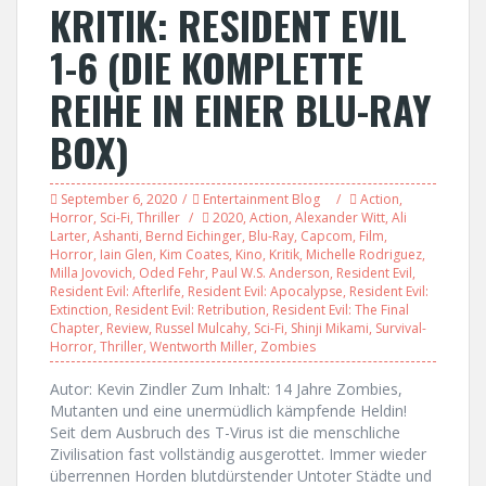
KRITIK: RESIDENT EVIL
1-6 (DIE KOMPLETTE
REIHE IN EINER BLU-RAY
BOX)
September 6, 2020
Entertainment Blog
Action
,
Horror
,
Sci-Fi
,
Thriller
2020
,
Action
,
Alexander Witt
,
Ali
Larter
,
Ashanti
,
Bernd Eichinger
,
Blu-Ray
,
Capcom
,
Film
,
Horror
,
Iain Glen
,
Kim Coates
,
Kino
,
Kritik
,
Michelle Rodriguez
,
Milla Jovovich
,
Oded Fehr
,
Paul W.S. Anderson
,
Resident Evil
,
Resident Evil: Afterlife
,
Resident Evil: Apocalypse
,
Resident Evil:
Extinction
,
Resident Evil: Retribution
,
Resident Evil: The Final
Chapter
,
Review
,
Russel Mulcahy
,
Sci-Fi
,
Shinji Mikami
,
Survival-
Horror
,
Thriller
,
Wentworth Miller
,
Zombies
Autor: Kevin Zindler Zum Inhalt: 14 Jahre Zombies,
Mutanten und eine unermüdlich kämpfende Heldin!
Seit dem Ausbruch des T-Virus ist die menschliche
Zivilisation fast vollständig ausgerottet. Immer wieder
überrennen Horden blutdürstender Untoter Städte und