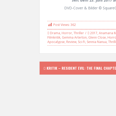
Seit dem 23. Juni 2017 a
DVD-Cover & Bilder © SquareO
Post Views:
362
Drama
,
Horror
,
Thriller
2017
,
Anamaria M
Filmkritik
,
Gemma Arterton
,
Glenn Close
,
Horr
Apocalypse
,
Review
,
Sci-Fi
,
Sennia Nanua
,
Thrill
P
KRITIK – RESIDENT EVIL: THE FINAL CHAPT
o
s
t
n