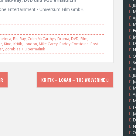
uf Blu-Ray, DVD und VOD erhältlich!
J
ne Entertainment / Universum Film GmbH.
M
A
M
F
J
arinca
,
Blu-Ray
,
Colm McCarthys
,
Drama
,
DVD
,
Film
,
D
or
,
Kino
,
Kritik
,
London
,
Mike Carey
,
Paddy Considine
,
Post-
er
,
Zombies
permalink
N
O
S
A
J
ER
KRITIK – LOGAN – THE WOLVERINE
J
M
A
M
F
J
D
N
O