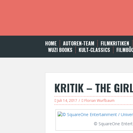
S
k
i
p
t
o
c
HOME
AUTOREN-TEAM
FILMKRITIKEN
o
WUZI BOOKS
KULT-CLASSICS
FILMBÜ
n
t
e
n
t
KRITIK – THE GIR
Juli 14, 2017
Florian Wurfbaum
© SquareOne Entert