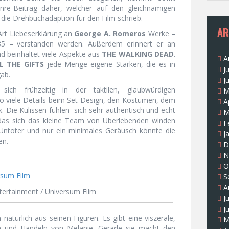
nre-Beitrag daher, welcher auf den gleichnamigen
die Drehbuchadaption für den Film schrieb.
AR
Art Liebeserklärung an
George A. Romeros
Werke –
85 – verstanden werden. Außerdem erinnert er an
nd beinhaltet viele Aspekte aus
THE WALKING DEAD
.
A
L THE GIFTS
jede Menge eigene Stärken, die es in
J
gab.
J
sich frühzeitig in der taktilen, glaubwürdigen
M
o viele Details beim Set-Design, den Kostümen, dem
A
. Die Kulissen fühlen sich sehr authentisch und echt
M
das sich das kleine Team von Überlebenden winden
F
Untoter und nur ein minimales Geräusch könnte die
J
en.
D
N
O
S
A
ertainment / Universum Film
J
J
 natürlich aus seinen Figuren. Es gibt eine viszerale,
M
n und Handeln von Melanie. Gerade sie macht den