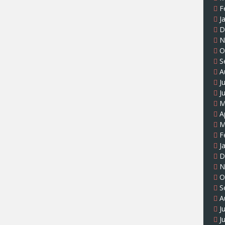
F
J
D
N
O
S
A
J
J
M
A
M
F
J
D
N
O
S
A
J
J