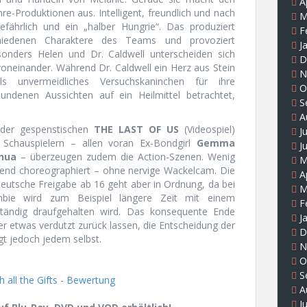
A
e-Produktionen aus. Intelligent, freundlich und nach
M
efährlich und ein „halber Hungrie“. Das produziert
F
schiedenen Charaktere des Teams und provoziert
J
onders Helen und Dr. Caldwell unterscheiden sich
D
voneinander. Während Dr. Caldwell ein Herz aus Stein
N
 unvermeidliches Versuchskaninchen für ihre
O
ndenen Aussichten auf ein Heilmittel betrachtet,
S
A
 der gespenstischen
THE LAST OF US
(Videospiel)
J
Schauspielern – allen voran Ex-Bondgirl
Gemma
J
nua
– überzeugen zudem die Action-Szenen. Wenig
M
agend choreographiert – ohne nervige Wackelcam. Die
A
e deutsche Freigabe ab 16 geht aber in Ordnung, da bei
M
ombie wird zum Beispiel längere Zeit mit einem
F
llständig draufgehalten wird. Das konsequente Ende
J
 etwas verdutzt zurück lassen, die Entscheidung der
D
gt jedoch jedem selbst.
N
O
S
A
J