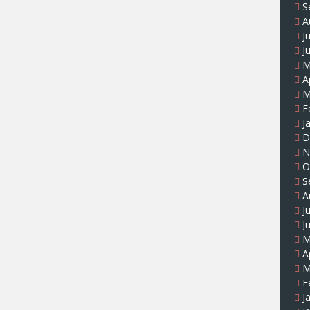
S
A
J
J
M
A
M
F
J
D
N
O
S
A
J
J
M
A
M
F
J