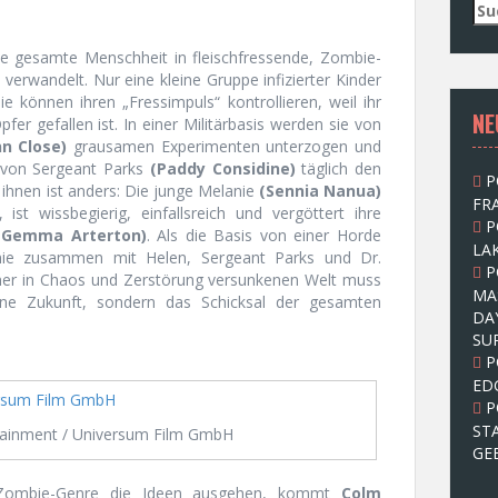
S
u
c
die gesamte Menschheit in fleischfressende, Zombie-
h
erwandelt. Nur eine kleine Gruppe infizierter Kinder
e
Sie können ihren „Fressimpuls“ kontrollieren, weil ihr
NE
n
fer gefallen ist. In einer Militärbasis werden sie von
n
nn Close)
grausamen Experimenten unterzogen und
a
von Sergeant Parks
(Paddy Considine)
täglich den
P
c
 ihnen ist anders: Die junge Melanie
(Sennia Nanua)
FRA
h
z, ist wissbegierig, einfallsreich und vergöttert ihre
P
:
(Gemma Arterton)
. Als die Basis von einer Horde
LAK
anie zusammen mit Helen, Sergeant Parks und Dr.
P
ner in Chaos und Zerstörung versunkenen Welt muss
MA
ene Zukunft, sondern das Schicksal der gesamten
DA
SU
P
ED
P
ST
ainment / Universum Film GmbH
GE
Zombie-Genre die Ideen ausgehen, kommt
Colm