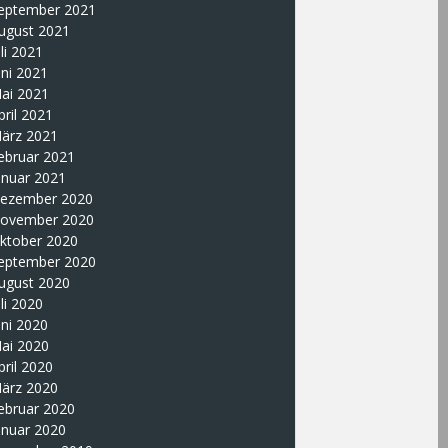
eptember 2021
ugust 2021
uli 2021
uni 2021
ai 2021
pril 2021
ärz 2021
ebruar 2021
anuar 2021
ezember 2020
ovember 2020
ktober 2020
eptember 2020
ugust 2020
uli 2020
uni 2020
ai 2020
pril 2020
ärz 2020
ebruar 2020
anuar 2020