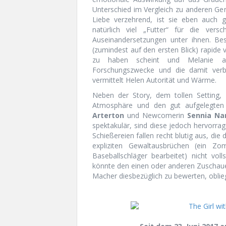
Unterschied im Vergleich zu anderen Genr
Liebe verzehrend, ist sie eben auch g
natürlich viel „Futter“ für die ver
Auseinandersetzungen unter ihnen. Bes
(zumindest auf den ersten Blick) rapide 
zu haben scheint und Melanie als
Forschungszwecke und die damit verbu
vermittelt Helen Autorität und Wärme.
Neben der Story, dem tollen Setting,
Atmosphäre und den gut aufgelegten 
Arterton
und Newcomerin
Sennia Na
spektakulär, sind diese jedoch hervorr
Schießereien fallen recht blutig aus, di
expliziten Gewaltausbrüchen (ein Z
Baseballschläger bearbeitet) nicht vo
könnte den einen oder anderen Zuschauer
Macher diesbezüglich zu bewerten, oblie