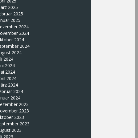
pril 2025
ärz 2025
ebruar 2025
anuar 2025
ezember 2024
ovember 2024
ktober 2024
eptember 2024
ugust 2024
uli 2024
uni 2024
ai 2024
pril 2024
ärz 2024
ebruar 2024
anuar 2024
ezember 2023
ovember 2023
ktober 2023
eptember 2023
ugust 2023
uli 2023