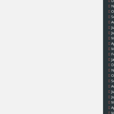
D
N
O
S
A
J
J
M
A
M
F
J
D
N
O
S
A
J
J
M
A
M