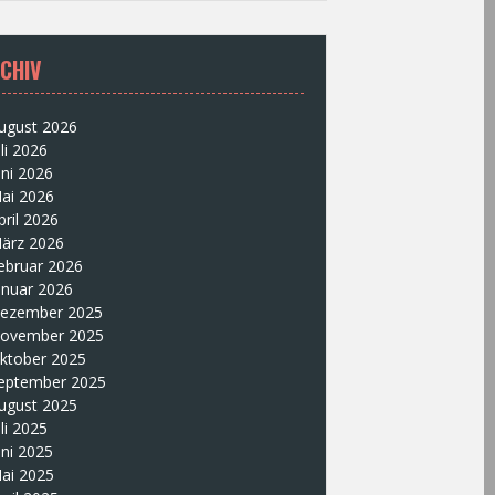
CHIV
ugust 2026
uli 2026
uni 2026
ai 2026
pril 2026
ärz 2026
ebruar 2026
anuar 2026
ezember 2025
ovember 2025
ktober 2025
eptember 2025
ugust 2025
uli 2025
uni 2025
ai 2025