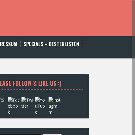
PRESSUM
SPECIALS – BESTENLISTEN
EASE FOLLOW & LIKE US :)