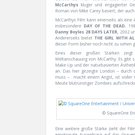
McCarthys
kluger und engagierter Ge
Roman von Mike Carey basiert, der auch 
McCarthys Film kann einerseits als eine 
insbesondere
DAY OF THE DEAD
, 19
Danny Boyles
28 DAYS LATER
, 2002 u
Andererseits bietet
THE GIRL WITH AL
dieser Form bisher noch nicht zu sehen 
Eines dieser großen Stärken zeigt 
Weltanschauung von McCarthy. Es gibt s
Make-Up und der naturbasierten Ästhetik
an. Das hier gezeigte London – durch 
muss – macht einem Angst, ist voller 
Meute blutrünstiger Zombies aufschreck
© SquareOne Ent
Eine weitere große Stärke zieht der Film
emotionale Auswirkung auf das Graue