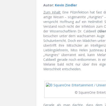
Autor:
Kevin Zindler
Zum Inhalt:
Eine Pilzinfektion hat fast 
artige Wesen – sogenannte „Hungries“ – v
verspricht Hoffnung auf ein Heilmittel: 
Verstand noch nicht der Infektion zum Op
der Wissenschaftlerin Dr. Caldwell
(Gle
besuchen unter dem wachsamen Auge 
Schulunterricht. Doch ein Mädchen unter
übertrifft ihre Mitschüler an Intelligen
Lieblingslehrerin, Miss Helen Justineau
„Hungries“ überrannt wird, kann Mel
Caldwell gerade noch entkommen. In ei
Melanie bald nicht nur über ihre eig
Menschheit entscheiden.
© SquareOne Entert
Gerade als man dachte, dass dem 