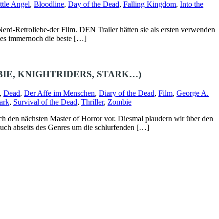
ttle Angel
,
Bloodline
,
Day of the Dead
,
Falling Kingdom
,
Into the
rd-Retroliebe-der Film. DEN Trailer hätten sie als ersten verwenden
ses immernoch die beste […]
BIE, KNIGHTRIDERS, STARK…)
,
Dead
,
Der Affe im Menschen
,
Diary of the Dead
,
Film
,
George A.
ark
,
Survival of the Dead
,
Thriller
,
Zombie
h den nächsten Master of Horror vor. Diesmal plaudern wir über den
uch abseits des Genres um die schlurfenden […]