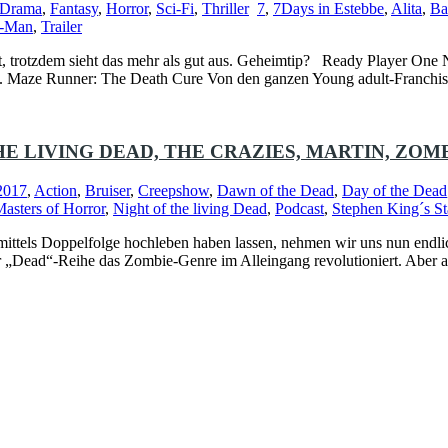
Drama
,
Fantasy
,
Horror
,
Sci-Fi
,
Thriller
7
,
7Days in Estebbe
,
Alita
,
Ba
r-Man
,
Trailer
trotzdem sieht das mehr als gut aus. Geheimtip? Ready Player One Ne
lley. Maze Runner: The Death Cure Von den ganzen Young adult-Franchi
E LIVING DEAD, THE CRAZIES, MARTIN, ZOM
2017
,
Action
,
Bruiser
,
Creepshow
,
Dawn of the Dead
,
Day of the Dead
asters of Horror
,
Night of the living Dead
,
Podcast
,
Stephen King´s St
ittels Doppelfolge hochleben haben lassen, nehmen wir uns nun endlic
 „Dead“-Reihe das Zombie-Genre im Alleingang revolutioniert. Aber a