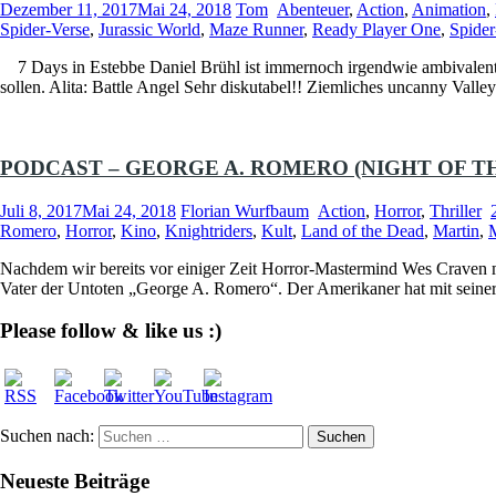
Dezember 11, 2017
Mai 24, 2018
Tom
Abenteuer
,
Action
,
Animation
,
Spider-Verse
,
Jurassic World
,
Maze Runner
,
Ready Player One
,
Spide
7 Days in Estebbe Daniel Brühl ist immernoch irgendwie ambivalent, 
sollen. Alita: Battle Angel Sehr diskutabel!! Ziemliches uncanny Va
PODCAST – GEORGE A. ROMERO (NIGHT OF TH
Juli 8, 2017
Mai 24, 2018
Florian Wurfbaum
Action
,
Horror
,
Thriller
Romero
,
Horror
,
Kino
,
Knightriders
,
Kult
,
Land of the Dead
,
Martin
,
M
Nachdem wir bereits vor einiger Zeit Horror-Mastermind Wes Craven m
Vater der Untoten „George A. Romero“. Der Amerikaner hat mit seiner
Please follow & like us :)
Suchen nach:
Neueste Beiträge