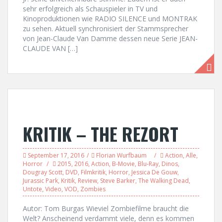
sehr erfolgreich als Schauspieler in TV und
Kinoproduktionen wie RADIO SILENCE und MONTRAK
zu sehen. Aktuell synchronisiert der Stammsprecher
von Jean-Claude Van Damme dessen neue Serie JEAN-
CLAUDE VAN […]
KRITIK – THE REZORT
September 17, 2016
Florian Wurfbaum
Action
,
Alle
,
Horror
2015
,
2016
,
Action
,
B-Movie
,
Blu-Ray
,
Dinos
,
Dougray Scott
,
DVD
,
Filmkritik
,
Horror
,
Jessica De Gouw
,
Jurassic Park
,
Kritik
,
Review
,
Steve Barker
,
The Walking Dead
,
Untote
,
Video
,
VOD
,
Zombies
Autor: Tom Burgas Wieviel Zombiefilme braucht die
Welt? Anscheinend verdammt viele, denn es kommen