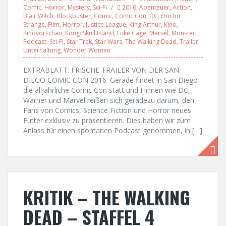
Comic
,
Horror
,
Mystery
,
Sci-Fi
2016
,
Abenteuer
,
Action
,
Blair Witch
,
Blockbuster
,
Comic
,
Comic Con
,
DC
,
Doctor
Strange
,
Film
,
Horror
,
Justice League
,
King Arthur
,
Kino
,
Kinovorschau
,
Kong: Skull Island
,
Luke Cage
,
Marvel
,
Monster
,
Podcast
,
Sci-Fi
,
Star Trek
,
Star Wars
,
The Walking Dead
,
Trailer
,
Unterhaltung
,
Wonder Woman
EXTRABLATT: FRISCHE TRAILER VON DER SAN
DIEGO COMIC CON 2016: Gerade findet in San Diego
die alljährliche Comic Con statt und Firmen wie DC,
Warner und Marvel reißen sich geradezu darum, den
Fans von Comics, Science Fiction und Horror neues
Futter exklusiv zu präsentieren. Dies haben wir zum
Anlass für einen spontanen Podcast genommen, in […]
KRITIK – THE WALKING
DEAD – STAFFEL 4