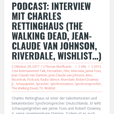
PODCAST: INTERVIEW
MIT CHARLES
RETTINGHAUS (THE
WALKING DEAD, JEAN-
CLAUDE VAN JOHNSON,
RIVERDALE, WISHLIST…)
Oktober 29, 2017
Florian Wurfbaum
Alle
2013
,
Cine Entertainment Talk
,
Fernsehen
,
Film
,
Interview
,
Jamie Foxx
,
Jean Claude Van Damme
,
Jean-Claude van Johnson
,
Kino
,
Moontrak
,
Podcast
,
Radio Silence
,
Riverdale
,
Robert Downey
Jr.
,
Schauspieler
,
Sprecher
,
Synchronisation
,
Synchronsprecher
,
The Walking Dead
,
TV
,
Wishlist
Charles Rettinghaus ist einer der talentiertesten und
bekanntesten Synchronsprecher Deutschlands. Er leiht
Schauspielgrößen wie Jamie Foxx und Robert Downey
Jr. seine unverkennbare Stimme. Zudem ist er auch