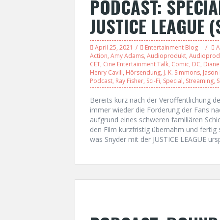
PODCAST: SPECIA
JUSTICE LEAGUE (
April 25, 2021
Entertainment Blog
A
Action
,
Amy Adams
,
Audioprodukt
,
Audioprod
CET
,
Cine Entertainment Talk
,
Comic
,
DC
,
Diane
Henry Cavill
,
Hörsendung
,
J. K. Simmons
,
Jaso
Podcast
,
Ray Fisher
,
Sci-Fi
,
Special
,
Streaming
,
Bereits kurz nach der Veröffentlichung 
immer wieder die Forderung der Fans na
aufgrund eines schweren familiären Schi
den Film kurzfristig übernahm und fertig 
was Snyder mit der JUSTICE LEAGUE ursprü