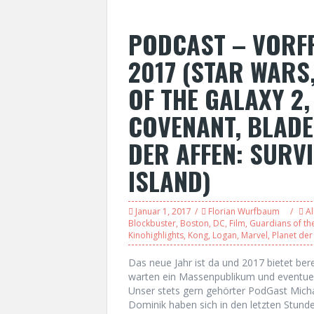
PODCAST – VORFR
2017 (STAR WARS
OF THE GALAXY 2,
COVENANT, BLADE
DER AFFEN: SURVI
ISLAND)
Januar 1, 2017
Florian Wurfbaum
Al
Blockbuster
,
Boston
,
DC
,
Film
,
Guardians of th
Kinohighlights
,
Kong
,
Logan
,
Marvel
,
Planet der
Das neue Jahr ist da und 2017 bietet bere
warten ein Massenpublikum und eventuell
Unser stets gern gehörter PodGast Mich
Dominik haben sich in den letzten Stun