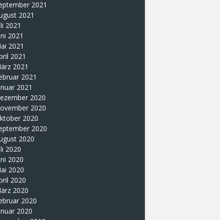
eptember 2021
ugust 2021
uli 2021
uni 2021
ai 2021
pril 2021
ärz 2021
ebruar 2021
anuar 2021
ezember 2020
ovember 2020
ktober 2020
eptember 2020
ugust 2020
uli 2020
uni 2020
ai 2020
pril 2020
ärz 2020
ebruar 2020
anuar 2020