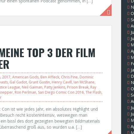
s für einen spontanen Podcast genommen, in […]
D
N
O
S
A
J
J
M
MEINE TOP 3 DER FILM
A
M
ER
F
J
D
6
,
2017
,
American Gods
,
Ben Affleck
,
Chris Pine
,
Dominic
easts
,
Gal Gadot
,
Grant Gustin
,
Henry Cavill
,
Ian McShane
,
N
stice League
,
Neil Gaiman
,
Patty Jenkins
,
Prison Break
,
Ray
O
Knepper
,
Ron Perlman
,
San Diego Comic Con 2016
,
The Flash
,
S
r
A
J
Con ist wie jedes Jahr, ein absolutes Highlight und
J
in Besuch recht kostenintensiv, weswegen man
M
ein bissl des dort gezeigten bewegten Bildmaterials
A
überraschend groß aus, so wurden u.a. […]
M