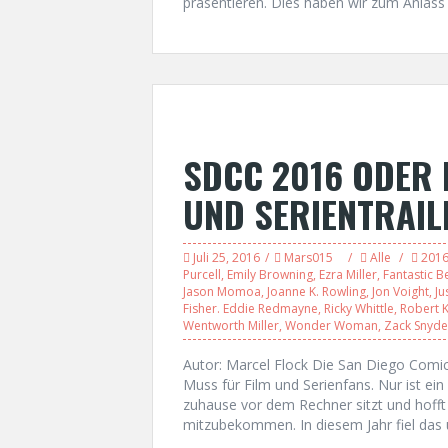
präsentieren. Dies haben wir zum Anlas
SDCC 2016 ODER 
UND SERIENTRAIL
Juli 25, 2016
Mars015
Alle
201
Purcell
,
Emily Browning
,
Ezra Miller
,
Fantastic B
Jason Momoa
,
Joanne K. Rowling
,
Jon Voight
,
Ju
Fisher. Eddie Redmayne
,
Ricky Whittle
,
Robert 
Wentworth Miller
,
Wonder Woman
,
Zack Snyde
Autor: Marcel Flock Die San Diego Comic 
Muss für Film und Serienfans. Nur ist e
zuhause vor dem Rechner sitzt und hofft 
mitzubekommen. In diesem Jahr fiel das 