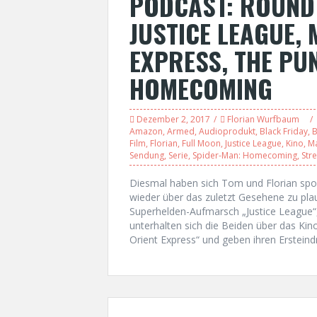
PODCAST: ROUND 
JUSTICE LEAGUE,
EXPRESS, THE PU
HOMECOMING
Dezember 2, 2017
Florian Wurfbaum
Amazon
,
Armed
,
Audioprodukt
,
Black Friday
,
B
Film
,
Florian
,
Full Moon
,
Justice League
,
Kino
,
Ma
Sendung
,
Serie
,
Spider-Man: Homecoming
,
Str
Diesmal haben sich Tom und Florian sp
wieder über das zuletzt Gesehene zu pla
Superhelden-Aufmarsch „Justice League“
unterhalten sich die Beiden über das Ki
Orient Express“ und geben ihren Ersteind