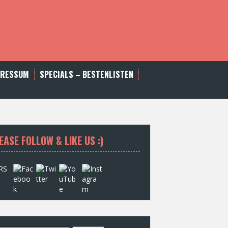
PRESSUM
SPECIALS – BESTENLISTEN
EASE FOLLOW & LIKE US :)