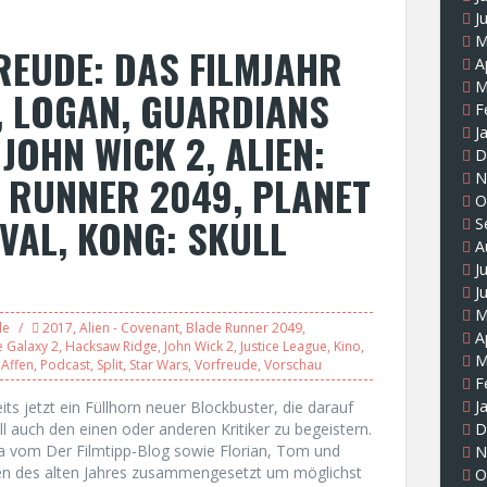
J
M
EUDE: DAS FILMJAHR
A
M
, LOGAN, GUARDIANS
F
J
 JOHN WICK 2, ALIEN:
D
 RUNNER 2049, PLANET
N
O
VAL, KONG: SKULL
S
A
J
J
M
le
2017
,
Alien - Covenant
,
Blade Runner 2049
,
A
e Galaxy 2
,
Hacksaw Ridge
,
John Wick 2
,
Justice League
,
Kino
,
M
 Affen
,
Podcast
,
Split
,
Star Wars
,
Vorfreude
,
Vorschau
F
J
its jetzt ein Füllhorn neuer Blockbuster, die darauf
 auch den einen oder anderen Kritiker zu begeistern.
D
a vom Der Filmtipp-Blog sowie Florian, Tom und
N
den des alten Jahres zusammengesetzt um möglichst
O