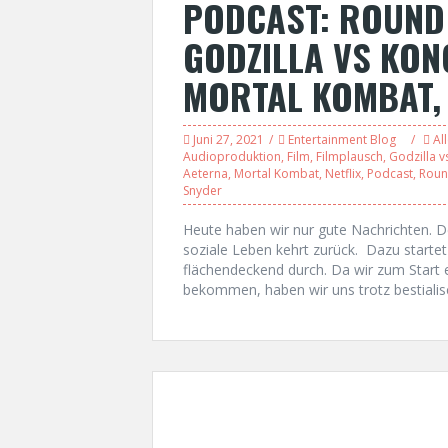
PODCAST: ROUND 
GODZILLA VS KONG
MORTAL KOMBAT,
Juni 27, 2021
Entertainment Blog
Al
Audioproduktion
,
Film
,
Filmplausch
,
Godzilla v
Aeterna
,
Mortal Kombat
,
Netflix
,
Podcast
,
Roun
Snyder
Heute haben wir nur gute Nachrichten. D
soziale Leben kehrt zurück. Dazu startet
flächendeckend durch. Da wir zum Start 
bekommen, haben wir uns trotz bestialisc