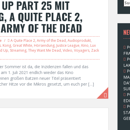
UP PART 25 MIT
S
u
, A QUITE PLACE 2,
c
h
 ARMY OF THE DEAD
e
NE
n
n
le
A Quite Place 2
,
Army of the Dead
,
Audioprodukt
,
a
s. Kong
,
Great White
,
Hörsendung
,
Justice League
,
Kino
,
Lux
P
c
d Up
,
Streaming
,
They Want Me Dead
,
Video
,
Voyagers
,
Zack
FRA
h
P
:
LAK
er Sommer ist da, die Inzidenzen fallen und das
P
 am 1. Juli 2021 endlich wieder das Kino
MA
einen großen Batzen neuer Titel präsentiert
DA
her Hitze vor die Mikros gesetzt, um euch per […]
SU
P
ED
P
ST
GE