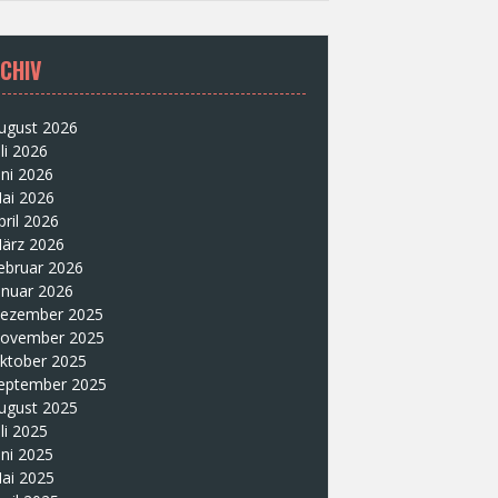
CHIV
ugust 2026
uli 2026
uni 2026
ai 2026
pril 2026
ärz 2026
ebruar 2026
anuar 2026
ezember 2025
ovember 2025
ktober 2025
eptember 2025
ugust 2025
uli 2025
uni 2025
ai 2025