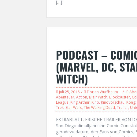
[…]
PODCAST – COMIC
(MARVEL, DC, ST
WITCH)
Juli 25, 2016
Florian Wurfbaum
Abe
Abenteuer
,
Action
,
Blair Witch
,
Blockbuster
,
Co
League
,
King Arthur
,
Kino
,
Kinovorschau
,
Kong: 
Trek
,
Star Wars
,
The Walking Dead
,
Trailer
,
Unt
EXTRABLATT: FRISCHE TRAILER VON DER
San Diego die alljährliche Comic Con st
geradezu darum, den Fans von Comics, Sc