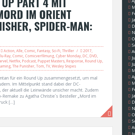
UP PART 4 MIT
A
M
 MORD IM ORIENT
F
J
NISHER, SPIDER-MAN:
D
N
O
S
Action
,
Alle
,
Comic
,
Fantasy
,
Sci-Fi
,
Thriller
2017
,
A
lu-Ray
,
Comic
,
Comicverfilmung
,
Cyber Monday
,
DC
,
DVD
,
J
rvel
,
Netflix
,
Podcast
,
Puppet Masters
,
Response
,
Round Up
,
J
eaming
,
The Punisher
,
Tom
,
TV
,
Wesley Snipes
M
A
ontan für ein Round Up zusammengesetzt, um mal
M
udern. Im Mittelpunkt stand dabei der DC-
F
, der aktuell die Leinwände unsicher macht. Zudem
J
no-Remake zu Agatha Christie´s Besteller „Mord im
ruck […]
D
N
O
S
A
J