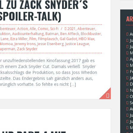
L ZU ZACK SNYDER´S
SPOILER-TALK)
AR
benteuer
,
Action
,
Alle
,
Comic
,
Sci-Fi
2021
,
Abenteuer
,
uktion
,
Audiounterhaltung
,
Batman
,
Ben Affleck
,
Blockbuster
,
A
 Lane
,
Ezra Miller
,
Film
,
Filmplausch
,
Gal Gadot
,
HBO Max
,
J
n Momoa
,
Jeremy Irons
,
Jesse Eisenberg
,
Justice League
,
J
Superman
,
Zack Snyder
M
A
der unzufriedenstellenden Kinofassung 2017 gab es
M
ch einem Zack Snyder Cut. Damals verließ Snyder
F
cksalsschlags die Produktion, so dass Joss Whedon
J
stellte. Das Endergebnis sah gänzlich anders aus,
D
nglich vorhatte. So fehlte es nicht […]
N
O
S
A
J
J
M