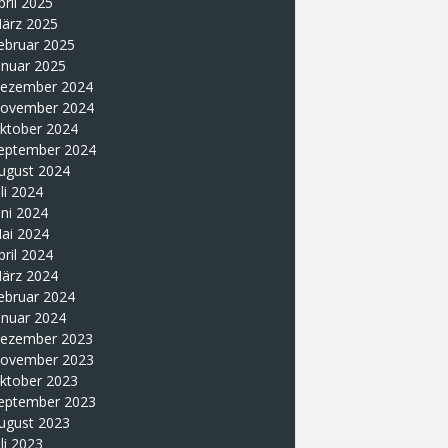
pril 2025
ärz 2025
ebruar 2025
anuar 2025
ezember 2024
ovember 2024
ktober 2024
eptember 2024
ugust 2024
uli 2024
uni 2024
ai 2024
pril 2024
ärz 2024
ebruar 2024
anuar 2024
ezember 2023
ovember 2023
ktober 2023
eptember 2023
ugust 2023
uli 2023