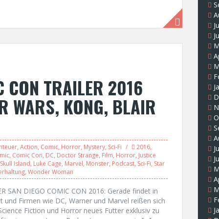
S
A
J
J
M
A
M
F
 CON TRAILER 2016
J
D
AR WARS, KONG, BLAIR
N
O
S
A
nteuer
,
Action
,
Comic
,
Horror
,
Mystery
,
Sci-Fi
2016
,
J
mic
,
Comic Con
,
DC
,
Doctor Strange
,
Film
,
Horror
,
Justice
J
Skull Island
,
Luke Cage
,
Marvel
,
Monster
,
Podcast
,
Sci-Fi
,
Star
M
erhaltung
,
Wonder Woman
A
M
 SAN DIEGO COMIC CON 2016: Gerade findet in
F
att und Firmen wie DC, Warner und Marvel reißen sich
J
ience Fiction und Horror neues Futter exklusiv zu