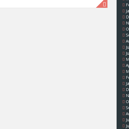
F
J
D
N
O
S
A
J
J
M
A
M
F
J
D
N
O
S
A
J
J