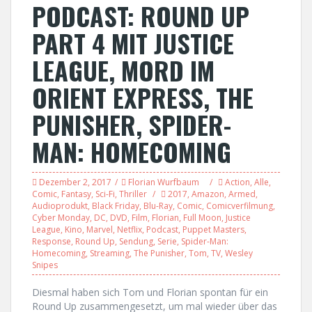
PODCAST: ROUND UP
PART 4 MIT JUSTICE
LEAGUE, MORD IM
ORIENT EXPRESS, THE
PUNISHER, SPIDER-
MAN: HOMECOMING
Dezember 2, 2017
Florian Wurfbaum
Action
,
Alle
,
Comic
,
Fantasy
,
Sci-Fi
,
Thriller
2017
,
Amazon
,
Armed
,
Audioprodukt
,
Black Friday
,
Blu-Ray
,
Comic
,
Comicverfilmung
,
Cyber Monday
,
DC
,
DVD
,
Film
,
Florian
,
Full Moon
,
Justice
League
,
Kino
,
Marvel
,
Netflix
,
Podcast
,
Puppet Masters
,
Response
,
Round Up
,
Sendung
,
Serie
,
Spider-Man:
Homecoming
,
Streaming
,
The Punisher
,
Tom
,
TV
,
Wesley
Snipes
Diesmal haben sich Tom und Florian spontan für ein
Round Up zusammengesetzt, um mal wieder über das