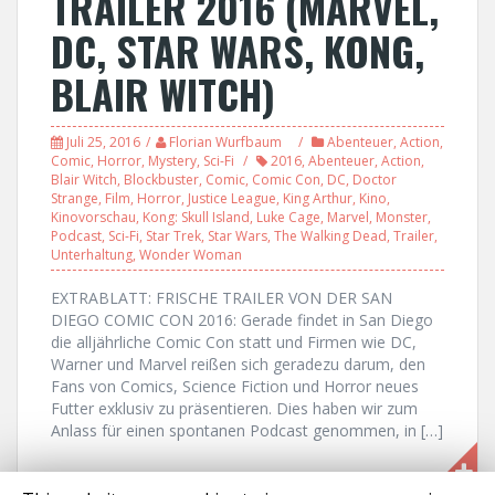
TRAILER 2016 (MARVEL,
DC, STAR WARS, KONG,
BLAIR WITCH)
Juli 25, 2016
Florian Wurfbaum
Abenteuer
,
Action
,
Comic
,
Horror
,
Mystery
,
Sci-Fi
2016
,
Abenteuer
,
Action
,
Blair Witch
,
Blockbuster
,
Comic
,
Comic Con
,
DC
,
Doctor
Strange
,
Film
,
Horror
,
Justice League
,
King Arthur
,
Kino
,
Kinovorschau
,
Kong: Skull Island
,
Luke Cage
,
Marvel
,
Monster
,
Podcast
,
Sci-Fi
,
Star Trek
,
Star Wars
,
The Walking Dead
,
Trailer
,
Unterhaltung
,
Wonder Woman
EXTRABLATT: FRISCHE TRAILER VON DER SAN
DIEGO COMIC CON 2016: Gerade findet in San Diego
die alljährliche Comic Con statt und Firmen wie DC,
Warner und Marvel reißen sich geradezu darum, den
Fans von Comics, Science Fiction und Horror neues
Futter exklusiv zu präsentieren. Dies haben wir zum
Anlass für einen spontanen Podcast genommen, in […]