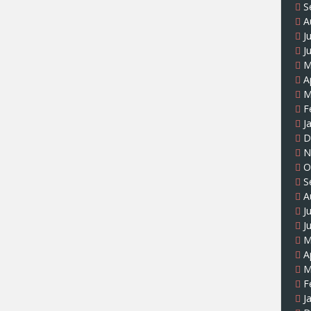
S
A
J
J
M
A
M
F
J
D
N
O
S
A
J
J
M
A
M
F
J