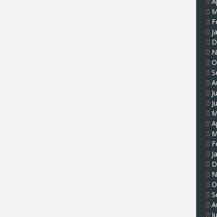
A
M
F
J
D
N
O
S
A
J
J
M
A
M
F
J
D
N
O
S
A
J