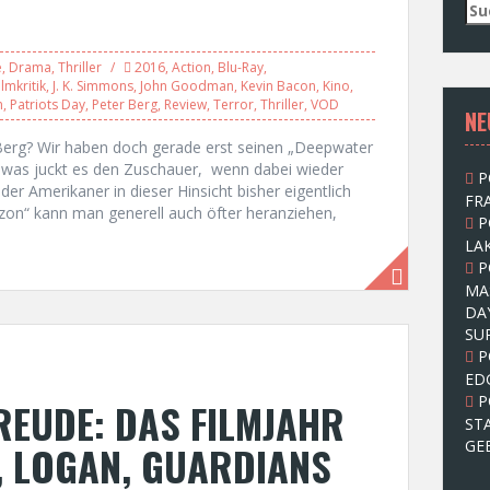
S
u
c
e
,
Drama
,
Thriller
2016
,
Action
,
Blu-Ray
,
h
ilmkritik
,
J. K. Simmons
,
John Goodman
,
Kevin Bacon
,
Kino
,
e
n
,
Patriots Day
,
Peter Berg
,
Review
,
Terror
,
Thriller
,
VOD
NE
n
n
erg? Wir haben doch gerade erst seinen „Deepwater
a
 was juckt es den Zuschauer, wenn dabei wieder
P
c
er Amerikaner in dieser Hinsicht bisher eigentlich
FRA
h
zon“ kann man generell auch öfter heranziehen,
P
:
LAK
P
MA
DA
SU
P
ED
P
EUDE: DAS FILMJAHR
ST
GE
, LOGAN, GUARDIANS