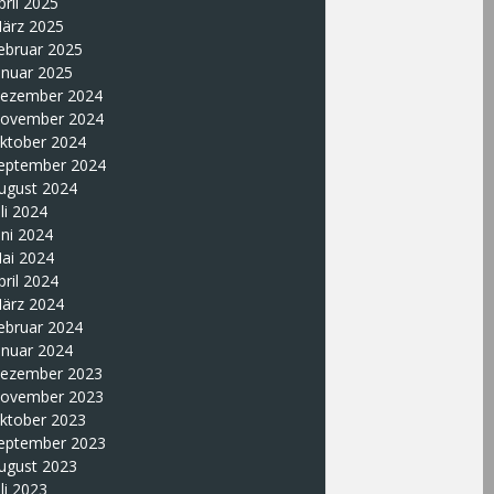
pril 2025
ärz 2025
ebruar 2025
anuar 2025
ezember 2024
ovember 2024
ktober 2024
eptember 2024
ugust 2024
uli 2024
uni 2024
ai 2024
pril 2024
ärz 2024
ebruar 2024
anuar 2024
ezember 2023
ovember 2023
ktober 2023
eptember 2023
ugust 2023
uli 2023