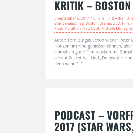
KRITIK – BOSTON
September 6, 2017
Tom
Action
,
All
Bombenanschlag
,
Boston
,
Drama
,
DVD
,
Film
,
F
Kritik
,
Marathon
,
Matt Cook
,
Michelle Monagha
Autor: Tom Burgas Schon wieder Peter B
Horizon“ im Kino genießen können, aber
einmal ein guter Film rauskommt. Zumal d
nie enttäuscht hat. Und „Deepwater Hori
denn wenn […]
PODCAST – VORFR
2017 (STAR WARS