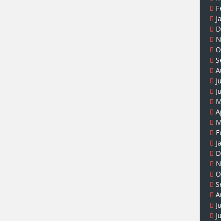
F
J
D
N
O
S
A
J
J
M
A
M
F
J
D
N
O
S
A
J
J