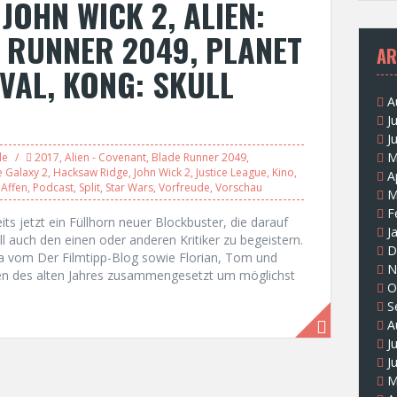
 JOHN WICK 2, ALIEN:
 RUNNER 2049, PLANET
AR
VAL, KONG: SKULL
A
J
J
M
le
2017
,
Alien - Covenant
,
Blade Runner 2049
,
e Galaxy 2
,
Hacksaw Ridge
,
John Wick 2
,
Justice League
,
Kino
,
A
 Affen
,
Podcast
,
Split
,
Star Wars
,
Vorfreude
,
Vorschau
M
F
its jetzt ein Füllhorn neuer Blockbuster, die darauf
J
 auch den einen oder anderen Kritiker zu begeistern.
D
a vom Der Filmtipp-Blog sowie Florian, Tom und
N
den des alten Jahres zusammengesetzt um möglichst
O
S
A
J
J
M