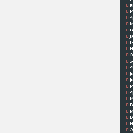
J
M
A
M
F
J
D
N
O
S
A
J
J
M
A
M
F
J
D
N
O