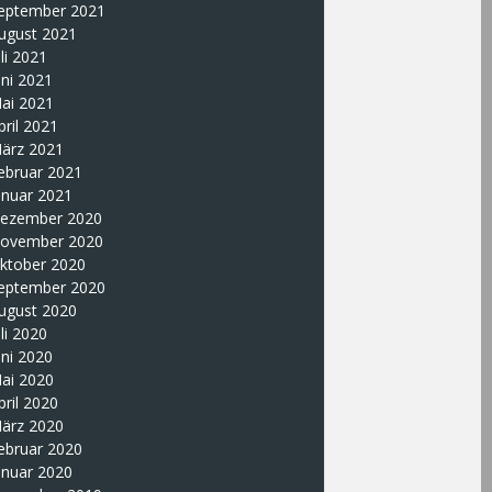
eptember 2021
ugust 2021
uli 2021
uni 2021
ai 2021
pril 2021
ärz 2021
ebruar 2021
anuar 2021
ezember 2020
ovember 2020
ktober 2020
eptember 2020
ugust 2020
uli 2020
uni 2020
ai 2020
pril 2020
ärz 2020
ebruar 2020
anuar 2020