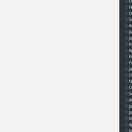
D
N
O
S
A
J
J
M
A
M
F
J
D
N
O
S
A
J
J
M
A
M