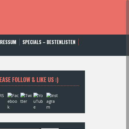
PRESSUM
SPECIALS – BESTENLISTEN
EASE FOLLOW & LIKE US :)