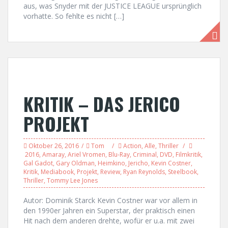
aus, was Snyder mit der JUSTICE LEAGUE ursprünglich
vorhatte. So fehlte es nicht […]
KRITIK – DAS JERICO
PROJEKT
Oktober 26, 2016
Tom
Action
,
Alle
,
Thriller
2016
,
Amaray
,
Ariel Vromen
,
Blu-Ray
,
Criminal
,
DVD
,
Filmkritik
,
Gal Gadot
,
Gary Oldman
,
Heimkino
,
Jericho
,
Kevin Costner
,
Kritik
,
Mediabook
,
Projekt
,
Review
,
Ryan Reynolds
,
Steelbook
,
Thriller
,
Tommy Lee Jones
Autor: Dominik Starck Kevin Costner war vor allem in
den 1990er Jahren ein Superstar, der praktisch einen
Hit nach dem anderen drehte, wofür er u.a. mit zwei