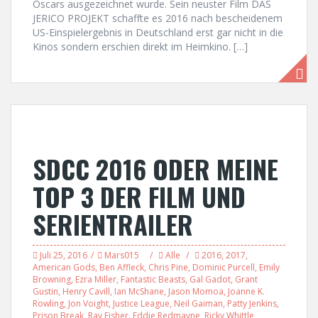
Oscars ausgezeichnet wurde. Sein neuster Film DAS
JERICO PROJEKT schaffte es 2016 nach bescheidenem
US-Einspielergebnis in Deutschland erst gar nicht in die
Kinos sondern erschien direkt im Heimkino. […]
SDCC 2016 ODER MEINE
TOP 3 DER FILM UND
SERIENTRAILER
Juli 25, 2016
Mars015
Alle
2016
,
2017
,
American Gods
,
Ben Affleck
,
Chris Pine
,
Dominic Purcell
,
Emily
Browning
,
Ezra Miller
,
Fantastic Beasts
,
Gal Gadot
,
Grant
Gustin
,
Henry Cavill
,
Ian McShane
,
Jason Momoa
,
Joanne K.
Rowling
,
Jon Voight
,
Justice League
,
Neil Gaiman
,
Patty Jenkins
,
Prison Break
,
Ray Fisher. Eddie Redmayne
,
Ricky Whittle
,