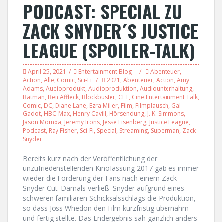
PODCAST: SPECIAL ZU
ZACK SNYDER´S JUSTICE
LEAGUE (SPOILER-TALK)
April 25, 2021
Entertainment Blog
Abenteuer
,
Action
,
Alle
,
Comic
,
Sci-Fi
2021
,
Abenteuer
,
Action
,
Amy
Adams
,
Audioprodukt
,
Audioproduktion
,
Audiounterhaltung
,
Batman
,
Ben Affleck
,
Blockbuster
,
CET
,
Cine Entertainment Talk
,
Comic
,
DC
,
Diane Lane
,
Ezra Miller
,
Film
,
Filmplausch
,
Gal
Gadot
,
HBO Max
,
Henry Cavill
,
Hörsendung
,
J. K. Simmons
,
Jason Momoa
,
Jeremy Irons
,
Jesse Eisenberg
,
Justice League
,
Podcast
,
Ray Fisher
,
Sci-Fi
,
Special
,
Streaming
,
Superman
,
Zack
Snyder
Bereits kurz nach der Veröffentlichung der
unzufriedenstellenden Kinofassung 2017 gab es immer
wieder die Forderung der Fans nach einem Zack
Snyder Cut. Damals verließ Snyder aufgrund eines
schweren familiären Schicksalsschlags die Produktion,
so dass Joss Whedon den Film kurzfristig übernahm
und fertig stellte. Das Endergebnis sah gänzlich anders