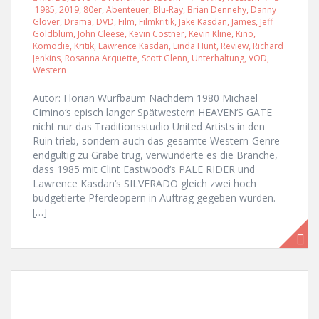
1985
,
2019
,
80er
,
Abenteuer
,
Blu-Ray
,
Brian Dennehy
,
Danny
Glover
,
Drama
,
DVD
,
Film
,
Filmkritik
,
Jake Kasdan
,
James
,
Jeff
Goldblum
,
John Cleese
,
Kevin Costner
,
Kevin Kline
,
Kino
,
Komödie
,
Kritik
,
Lawrence Kasdan
,
Linda Hunt
,
Review
,
Richard
Jenkins
,
Rosanna Arquette
,
Scott Glenn
,
Unterhaltung
,
VOD
,
Western
Autor: Florian Wurfbaum Nachdem 1980 Michael
Cimino‘s episch langer Spätwestern HEAVEN‘S GATE
nicht nur das Traditionsstudio United Artists in den
Ruin trieb, sondern auch das gesamte Western-Genre
endgültig zu Grabe trug, verwunderte es die Branche,
dass 1985 mit Clint Eastwood‘s PALE RIDER und
Lawrence Kasdan‘s SILVERADO gleich zwei hoch
budgetierte Pferdeopern in Auftrag gegeben wurden.
[…]