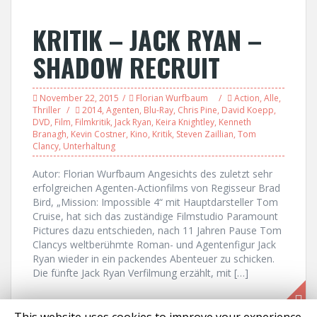
KRITIK – JACK RYAN –
SHADOW RECRUIT
November 22, 2015
Florian Wurfbaum
Action
,
Alle
,
Thriller
2014
,
Agenten
,
Blu-Ray
,
Chris Pine
,
David Koepp
,
DVD
,
Film
,
Filmkritik
,
Jack Ryan
,
Keira Knightley
,
Kenneth
Branagh
,
Kevin Costner
,
Kino
,
Kritik
,
Steven Zaillian
,
Tom
Clancy
,
Unterhaltung
Autor: Florian Wurfbaum Angesichts des zuletzt sehr
erfolgreichen Agenten-Actionfilms von Regisseur Brad
Bird, „Mission: Impossible 4“ mit Hauptdarsteller Tom
Cruise, hat sich das zuständige Filmstudio Paramount
Pictures dazu entschieden, nach 11 Jahren Pause Tom
Clancys weltberühmte Roman- und Agentenfigur Jack
Ryan wieder in ein packendes Abenteuer zu schicken.
Die fünfte Jack Ryan Verfilmung erzählt, mit […]