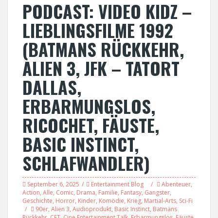
PODCAST: VIDEO KIDZ –
LIEBLINGSFILME 1992
(BATMANS RÜCKKEHR,
ALIEN 3, JFK – TATORT
DALLAS,
ERBARMUNGSLOS,
RICOCHET, FÄUSTE,
BASIC INSTINCT,
SCHLAFWANDLER)
September 6, 2025
Entertainment Blog
Abenteuer
,
Action
,
Alle
,
Comic
,
Drama
,
Familie
,
Fantasy
,
Gangster
,
Geschichte
,
Horror
,
Kinder
,
Komödie
,
Krieg
,
Martial-Arts
,
Sci-Fi
90er
,
Alien 3
,
Audioprodukt
,
Basic Instinct
,
Batmans
Rückkehr
,
CET
,
Cine Entertainment Talk
,
Erbarmungslos
,
Fäuste
,