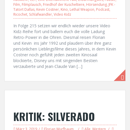
Film
,
Filmplausch
,
Friedhof der Kuscheltiere
,
Hörsendung
,
JFK -
Tatort Dallas
,
Kevin Costner
,
Kino
,
Lethal Weapon
,
Podcast
,
Ricochet
,
Schlafwandler
,
Video Kidz
In Folge 215 setzen wir endlich wieder unsere Video
Kidz-Reihe fort und ballern euch die volle Ladung
Retro-Power in die Ohren. Diesmal reisen Florian
und Kevin ins Jahr 1992 und plaudern über ihre ganz
persönlichen Lieblingsfilme dieses Jahres, in dem Kevin
Costner noch gefühlt jeden zweiten Kinosaal
blockierte, Disney uns mit singenden Bestien
verzauberte und Jean-Claude Van […]
KRITIK: SILVERADO
März 3, 2019
Florian Wurfbaum
Alle
,
Western