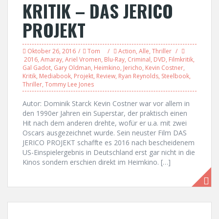
KRITIK – DAS JERICO
PROJEKT
Oktober 26, 2016
Tom
Action
,
Alle
,
Thriller
2016
,
Amaray
,
Ariel Vromen
,
Blu-Ray
,
Criminal
,
DVD
,
Filmkritik
,
Gal Gadot
,
Gary Oldman
,
Heimkino
,
Jericho
,
Kevin Costner
,
Kritik
,
Mediabook
,
Projekt
,
Review
,
Ryan Reynolds
,
Steelbook
,
Thriller
,
Tommy Lee Jones
Autor: Dominik Starck Kevin Costner war vor allem in
den 1990er Jahren ein Superstar, der praktisch einen
Hit nach dem anderen drehte, wofür er u.a. mit zwei
Oscars ausgezeichnet wurde. Sein neuster Film DAS
JERICO PROJEKT schaffte es 2016 nach bescheidenem
US-Einspielergebnis in Deutschland erst gar nicht in die
Kinos sondern erschien direkt im Heimkino. […]