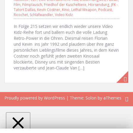
Film
,
Filmplausch
,
Friedhof der Kuscheltiere
,
Hörsendung
,
JFK -
Tatort Dallas
,
Kevin Costner
,
Kino
,
Lethal Weapon
,
Podcast
,
Ricochet
,
Schlafwandler
,
Video Kidz
In Folge 215 setzen wir endlich wieder unsere Video
Kidz-Reihe fort und ballern euch die volle Ladung
Retro-Power in die Ohren. Diesmal reisen Florian
und Kevin ins Jahr 1992 und plaudern über ihre ganz
persönlichen Lieblingsfilme dieses Jahres, in dem Kevin
Costner noch gefühlt jeden zweiten Kinosaal
blockierte, Disney uns mit singenden Bestien
verzauberte und Jean-Claude Van […]
Proudly powered by WordPress
|
Theme:
Solon
by aThemes