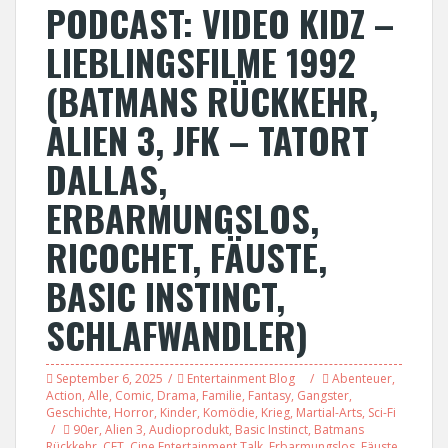
PODCAST: VIDEO KIDZ –
LIEBLINGSFILME 1992
(BATMANS RÜCKKEHR,
ALIEN 3, JFK – TATORT
DALLAS,
ERBARMUNGSLOS,
RICOCHET, FÄUSTE,
BASIC INSTINCT,
SCHLAFWANDLER)
September 6, 2025
Entertainment Blog
Abenteuer
,
Action
,
Alle
,
Comic
,
Drama
,
Familie
,
Fantasy
,
Gangster
,
Geschichte
,
Horror
,
Kinder
,
Komödie
,
Krieg
,
Martial-Arts
,
Sci-Fi
90er
,
Alien 3
,
Audioprodukt
,
Basic Instinct
,
Batmans
Rückkehr
,
CET
,
Cine Entertainment Talk
,
Erbarmungslos
,
Fäuste
,