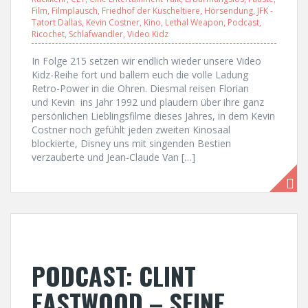
Film
,
Filmplausch
,
Friedhof der Kuscheltiere
,
Hörsendung
,
JFK -
Tatort Dallas
,
Kevin Costner
,
Kino
,
Lethal Weapon
,
Podcast
,
Ricochet
,
Schlafwandler
,
Video Kidz
In Folge 215 setzen wir endlich wieder unsere Video
Kidz-Reihe fort und ballern euch die volle Ladung
Retro-Power in die Ohren. Diesmal reisen Florian
und Kevin ins Jahr 1992 und plaudern über ihre ganz
persönlichen Lieblingsfilme dieses Jahres, in dem Kevin
Costner noch gefühlt jeden zweiten Kinosaal
blockierte, Disney uns mit singenden Bestien
verzauberte und Jean-Claude Van […]
PODCAST: CLINT
EASTWOOD – SEINE