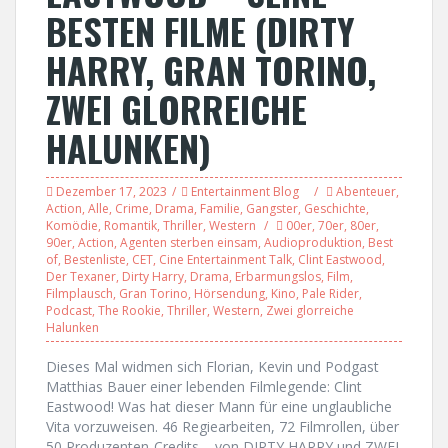
BESTEN FILME (DIRTY
HARRY, GRAN TORINO,
ZWEI GLORREICHE
HALUNKEN)
Dezember 17, 2023
Entertainment Blog
Abenteuer
,
Action
,
Alle
,
Crime
,
Drama
,
Familie
,
Gangster
,
Geschichte
,
Komödie
,
Romantik
,
Thriller
,
Western
00er
,
70er
,
80er
,
90er
,
Action
,
Agenten sterben einsam
,
Audioproduktion
,
Best
of
,
Bestenliste
,
CET
,
Cine Entertainment Talk
,
Clint Eastwood
,
Der Texaner
,
Dirty Harry
,
Drama
,
Erbarmungslos
,
Film
,
Filmplausch
,
Gran Torino
,
Hörsendung
,
Kino
,
Pale Rider
,
Podcast
,
The Rookie
,
Thriller
,
Western
,
Zwei glorreiche
Halunken
Dieses Mal widmen sich Florian, Kevin und Podgast
Matthias Bauer einer lebenden Filmlegende: Clint
Eastwood! Was hat dieser Mann für eine unglaubliche
Vita vorzuweisen. 46 Regiearbeiten, 72 Filmrollen, über
50 Produzenten-Credits – von DIRTY HARRY und ZWEI