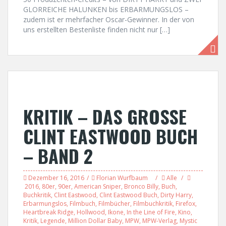
GLORREICHE HALUNKEN bis ERBARMUNGSLOS –
zudem ist er mehrfacher Oscar-Gewinner. In der von
uns erstellten Bestenliste finden nicht nur […]
KRITIK – DAS GROSSE
CLINT EASTWOOD BUCH
– BAND 2
Dezember 16, 2016
Florian Wurfbaum
Alle
2016
,
80er
,
90er
,
American Sniper
,
Bronco Billy
,
Buch
,
Buchkritik
,
Clint Eastwood
,
Clint Eastwood Buch
,
Dirty Harry
,
Erbarmungslos
,
Filmbuch
,
Filmbücher
,
Filmbuchkritik
,
Firefox
,
Heartbreak Ridge
,
Hollwood
,
Ikone
,
In the Line of Fire
,
Kino
,
Kritik
,
Legende
,
Million Dollar Baby
,
MPW
,
MPW-Verlag
,
Mystic