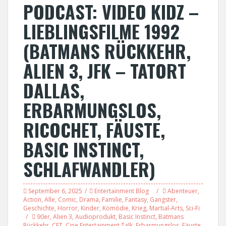
PODCAST: VIDEO KIDZ –
LIEBLINGSFILME 1992
(BATMANS RÜCKKEHR,
ALIEN 3, JFK – TATORT
DALLAS,
ERBARMUNGSLOS,
RICOCHET, FÄUSTE,
BASIC INSTINCT,
SCHLAFWANDLER)
September 6, 2025
Entertainment Blog
Abenteuer
,
Action
,
Alle
,
Comic
,
Drama
,
Familie
,
Fantasy
,
Gangster
,
Geschichte
,
Horror
,
Kinder
,
Komödie
,
Krieg
,
Martial-Arts
,
Sci-Fi
90er
,
Alien 3
,
Audioprodukt
,
Basic Instinct
,
Batmans
Rückkehr
,
CET
,
Cine Entertainment Talk
,
Erbarmungslos
,
Fäuste
,