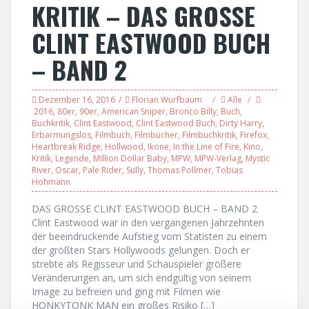
KRITIK – DAS GROSSE
CLINT EASTWOOD BUCH
– BAND 2
Dezember 16, 2016
Florian Wurfbaum
Alle
2016
,
80er
,
90er
,
American Sniper
,
Bronco Billy
,
Buch
,
Buchkritik
,
Clint Eastwood
,
Clint Eastwood Buch
,
Dirty Harry
,
Erbarmungslos
,
Filmbuch
,
Filmbücher
,
Filmbuchkritik
,
Firefox
,
Heartbreak Ridge
,
Hollwood
,
Ikone
,
In the Line of Fire
,
Kino
,
Kritik
,
Legende
,
Million Dollar Baby
,
MPW
,
MPW-Verlag
,
Mystic
River
,
Oscar
,
Pale Rider
,
Sully
,
Thomas Pollmer
,
Tobias
Hohmann
DAS GROSSE CLINT EASTWOOD BUCH – BAND 2
Clint Eastwood war in den vergangenen Jahrzehnten
der beeindruckende Aufstieg vom Statisten zu einem
der größten Stars Hollywoods gelungen. Doch er
strebte als Regisseur und Schauspieler größere
Veränderungen an, um sich endgültig von seinem
Image zu befreien und ging mit Filmen wie
HONKYTONK MAN ein großes Risiko […]