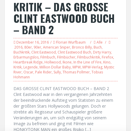
KRITIK – DAS GROSSE
CLINT EASTWOOD BUCH
– BAND 2
Dezember 16, 2016
Florian Wurfbaum
Alle
2016
,
80er
,
90er
,
American Sniper
,
Bronco Billy
,
Buch
,
Buchkritik
,
Clint Eastwood
,
Clint Eastwood Buch
,
Dirty Harry
,
Erbarmungslos
,
Filmbuch
,
Filmbücher
,
Filmbuchkritik
,
Firefox
,
Heartbreak Ridge
,
Hollwood
,
Ikone
,
In the Line of Fire
,
Kino
,
Kritik
,
Legende
,
Million Dollar Baby
,
MPW
,
MPW-Verlag
,
Mystic
River
,
Oscar
,
Pale Rider
,
Sully
,
Thomas Pollmer
,
Tobias
Hohmann
DAS GROSSE CLINT EASTWOOD BUCH – BAND 2
Clint Eastwood war in den vergangenen Jahrzehnten
der beeindruckende Aufstieg vom Statisten zu einem
der größten Stars Hollywoods gelungen. Doch er
strebte als Regisseur und Schauspieler größere
Veränderungen an, um sich endgültig von seinem
Image zu befreien und ging mit Filmen wie
HONKYTONK MAN ein großes Risiko […]