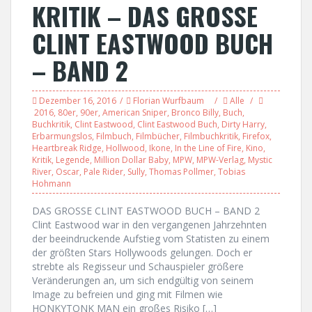
KRITIK – DAS GROSSE
CLINT EASTWOOD BUCH
– BAND 2
Dezember 16, 2016
Florian Wurfbaum
Alle
2016
,
80er
,
90er
,
American Sniper
,
Bronco Billy
,
Buch
,
Buchkritik
,
Clint Eastwood
,
Clint Eastwood Buch
,
Dirty Harry
,
Erbarmungslos
,
Filmbuch
,
Filmbücher
,
Filmbuchkritik
,
Firefox
,
Heartbreak Ridge
,
Hollwood
,
Ikone
,
In the Line of Fire
,
Kino
,
Kritik
,
Legende
,
Million Dollar Baby
,
MPW
,
MPW-Verlag
,
Mystic
River
,
Oscar
,
Pale Rider
,
Sully
,
Thomas Pollmer
,
Tobias
Hohmann
DAS GROSSE CLINT EASTWOOD BUCH – BAND 2
Clint Eastwood war in den vergangenen Jahrzehnten
der beeindruckende Aufstieg vom Statisten zu einem
der größten Stars Hollywoods gelungen. Doch er
strebte als Regisseur und Schauspieler größere
Veränderungen an, um sich endgültig von seinem
Image zu befreien und ging mit Filmen wie
HONKYTONK MAN ein großes Risiko […]