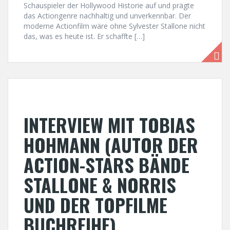
Schauspieler der Hollywood Historie auf und prägte
das Actiongenre nachhaltig und unverkennbar. Der
moderne Actionfilm wäre ohne Sylvester Stallone nicht
das, was es heute ist. Er schaffte […]
INTERVIEW MIT TOBIAS
HOHMANN (AUTOR DER
ACTION-STARS BÄNDE
STALLONE & NORRIS
UND DER TOPFILME
BUCHREIHE)