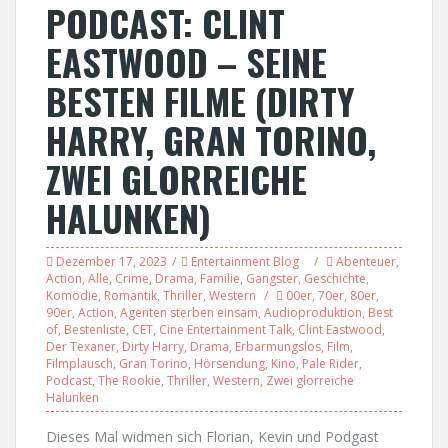
PODCAST: CLINT
EASTWOOD – SEINE
BESTEN FILME (DIRTY
HARRY, GRAN TORINO,
ZWEI GLORREICHE
HALUNKEN)
Dezember 17, 2023
Entertainment Blog
Abenteuer
,
Action
,
Alle
,
Crime
,
Drama
,
Familie
,
Gangster
,
Geschichte
,
Komödie
,
Romantik
,
Thriller
,
Western
00er
,
70er
,
80er
,
90er
,
Action
,
Agenten sterben einsam
,
Audioproduktion
,
Best
of
,
Bestenliste
,
CET
,
Cine Entertainment Talk
,
Clint Eastwood
,
Der Texaner
,
Dirty Harry
,
Drama
,
Erbarmungslos
,
Film
,
Filmplausch
,
Gran Torino
,
Hörsendung
,
Kino
,
Pale Rider
,
Podcast
,
The Rookie
,
Thriller
,
Western
,
Zwei glorreiche
Halunken
Dieses Mal widmen sich Florian, Kevin und Podgast