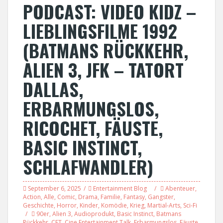
PODCAST: VIDEO KIDZ –
LIEBLINGSFILME 1992
(BATMANS RÜCKKEHR,
ALIEN 3, JFK – TATORT
DALLAS,
ERBARMUNGSLOS,
RICOCHET, FÄUSTE,
BASIC INSTINCT,
SCHLAFWANDLER)
September 6, 2025
Entertainment Blog
Abenteuer
,
Action
,
Alle
,
Comic
,
Drama
,
Familie
,
Fantasy
,
Gangster
,
Geschichte
,
Horror
,
Kinder
,
Komödie
,
Krieg
,
Martial-Arts
,
Sci-Fi
90er
,
Alien 3
,
Audioprodukt
,
Basic Instinct
,
Batmans
Rückkehr
,
CET
,
Cine Entertainment Talk
,
Erbarmungslos
,
Fäuste
,