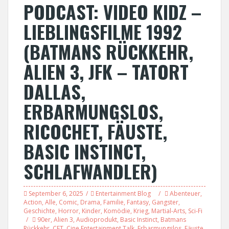
PODCAST: VIDEO KIDZ –
LIEBLINGSFILME 1992
(BATMANS RÜCKKEHR,
ALIEN 3, JFK – TATORT
DALLAS,
ERBARMUNGSLOS,
RICOCHET, FÄUSTE,
BASIC INSTINCT,
SCHLAFWANDLER)
September 6, 2025
Entertainment Blog
Abenteuer
,
Action
,
Alle
,
Comic
,
Drama
,
Familie
,
Fantasy
,
Gangster
,
Geschichte
,
Horror
,
Kinder
,
Komödie
,
Krieg
,
Martial-Arts
,
Sci-Fi
90er
,
Alien 3
,
Audioprodukt
,
Basic Instinct
,
Batmans
Rückkehr
,
CET
,
Cine Entertainment Talk
,
Erbarmungslos
,
Fäuste
,