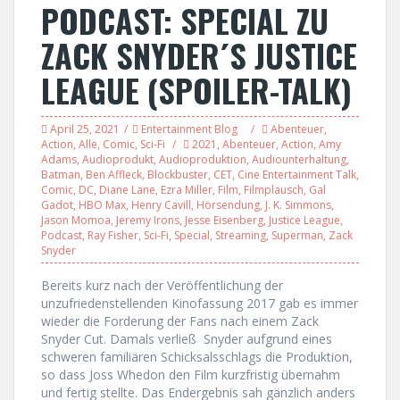
PODCAST: SPECIAL ZU
ZACK SNYDER´S JUSTICE
LEAGUE (SPOILER-TALK)
April 25, 2021
Entertainment Blog
Abenteuer
,
Action
,
Alle
,
Comic
,
Sci-Fi
2021
,
Abenteuer
,
Action
,
Amy
Adams
,
Audioprodukt
,
Audioproduktion
,
Audiounterhaltung
,
Batman
,
Ben Affleck
,
Blockbuster
,
CET
,
Cine Entertainment Talk
,
Comic
,
DC
,
Diane Lane
,
Ezra Miller
,
Film
,
Filmplausch
,
Gal
Gadot
,
HBO Max
,
Henry Cavill
,
Hörsendung
,
J. K. Simmons
,
Jason Momoa
,
Jeremy Irons
,
Jesse Eisenberg
,
Justice League
,
Podcast
,
Ray Fisher
,
Sci-Fi
,
Special
,
Streaming
,
Superman
,
Zack
Snyder
Bereits kurz nach der Veröffentlichung der
unzufriedenstellenden Kinofassung 2017 gab es immer
wieder die Forderung der Fans nach einem Zack
Snyder Cut. Damals verließ Snyder aufgrund eines
schweren familiären Schicksalsschlags die Produktion,
so dass Joss Whedon den Film kurzfristig übernahm
und fertig stellte. Das Endergebnis sah gänzlich anders