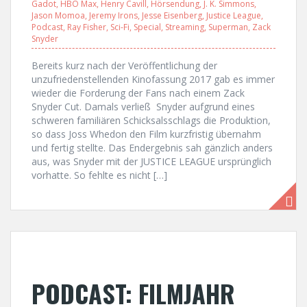
Gadot
,
HBO Max
,
Henry Cavill
,
Hörsendung
,
J. K. Simmons
,
Jason Momoa
,
Jeremy Irons
,
Jesse Eisenberg
,
Justice League
,
Podcast
,
Ray Fisher
,
Sci-Fi
,
Special
,
Streaming
,
Superman
,
Zack
Snyder
Bereits kurz nach der Veröffentlichung der
unzufriedenstellenden Kinofassung 2017 gab es immer
wieder die Forderung der Fans nach einem Zack
Snyder Cut. Damals verließ Snyder aufgrund eines
schweren familiären Schicksalsschlags die Produktion,
so dass Joss Whedon den Film kurzfristig übernahm
und fertig stellte. Das Endergebnis sah gänzlich anders
aus, was Snyder mit der JUSTICE LEAGUE ursprünglich
vorhatte. So fehlte es nicht […]
PODCAST: FILMJAHR