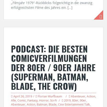
„Filmjahr 1979“-Rückblicks folgerichtig in die zwanzig
erfolgreichsten Filme des Jahres ein. […]
PODCAST: DIE BESTEN
COMICVERFILMUNGEN
DER 80ER / 90ER JAHRE
(SUPERMAN, BATMAN,
BLADE, THE CROW)
April 26, 2019
Florian Wurfbaum
Abenteuer
,
Action
,
Alle
,
Comic
,
Fantasy
,
Horror
,
Sci-Fi
2019
,
80er
,
90er
,
Abenteuer
,
Action
,
Batman
,
Blade
,
Cine Entertainment Talk
,