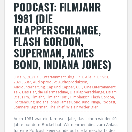
PODCAST: FILMJAHR
1981 (DIE
KLAPPERSCHLANGE,
FLASH GORDON,
SUPERMAN, JAMES
BOND, INDIANA JONES)
Mai 9, 2021
Entertainment Blog
Alle
1981
,
2021
,
80er
,
Audioprodukt
,
Audioproduktion
,
Audiounterhaltung
,
Cap und Capper
,
CET
,
Cine Entertainment
Talk
,
Das Tier
,
die Killermaschine
,
Die Klapperschlange
,
Eis am
Stiel
,
Film
,
Filmjahr
,
Filmjahr 1981
,
Filmplausch
,
Flash Gordon
,
Hörsendung
,
Indiana Jones
,
James Bond
,
Kino
,
Ninja
,
Podcast
,
Scanners
,
Superman
,
The Thief
,
Wie ein wilder Stier
Auch 1981 war ein famoses Jahr, das schon wieder 40
Jahre auf dem Buckel hat. Wir nehmen dies zum Anlass
für eine Podcast-Feierstunde auf die Jahrescharts des