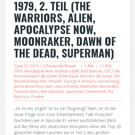
1979, 2. TEIL (THE
WARRIORS, ALIEN,
APOCALYPSE NOW,
MOONRAKER, DAWN OF
THE DEAD, SUPERMAN)
Juni 15, 2019
Florian Wurfbaum
Alle
1979
,
2019
,
Apocalypse Now
,
Audioprodukt
,
Bud Spencer
,
CET
,
Cine
Entertainment Talk
,
Dawn of the Dead
,
Der Herr der Ringe
,
Die
Blechtrommel
,
Film
,
Filmjahr
,
George A. Romero
,
Hörsendung
,
James Bond
,
Kino
,
Kult
,
Louis DeFunes
,
Manhattan
,
Moonraker
,
Podcast
,
Retro
,
Retrospektive
,
Superman
,
Terence Hill
,
The
Warriors
,
Zombie
„Ist es ein Vogel? Ist es ein Flugzeug? Nein, es ist die
neue Folge vom Cine Entertainment Talk-Podcast!“
Nachdem wir in Episode 91 einen ausführlichen Blick
auf die Filme des deutschen Kinojahrs ohne die Top 20
geworfen haben tauchen wir in Teil 2 des großen