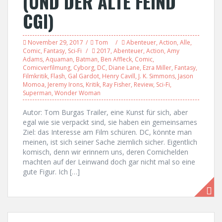
(UND DER ALTE FEIND
CGI)
November 29, 2017
Tom
Abenteuer
,
Action
,
Alle
,
Comic
,
Fantasy
,
Sci-Fi
2017
,
Abenteuer
,
Action
,
Amy
Adams
,
Aquaman
,
Batman
,
Ben Affleck
,
Comic
,
Comicverfilmung
,
Cyborg
,
DC
,
Diane Lane
,
Ezra Miller
,
Fantasy
,
Filmkritik
,
Flash
,
Gal Gardot
,
Henry Cavill
,
J. K. Simmons
,
Jason
Momoa
,
Jeremy Irons
,
Kritik
,
Ray Fisher
,
Review
,
Sci-Fi
,
Superman
,
Wonder Woman
Autor: Tom Burgas Trailer, eine Kunst für sich, aber
egal wie sie verpackt sind, sie haben ein gemeinsames
Ziel: das Interesse am Film schüren. DC, könnte man
meinen, ist sich seiner Sache ziemlich sicher. Eigentlich
komisch, denn wir erinnern uns, deren Comichelden
machten auf der Leinwand doch gar nicht mal so eine
gute Figur. Ich […]