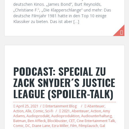
deutschen Kinos. „James Bond“, Burt Reynolds,
„Christiane F.“, „Die Klapperschlange“ und mehr: Das
deutsche Filmjahr 1981 hatte in den Top 10 einige
Klassiker zu bieten. Das ist aber […]
PODCAST: SPECIAL ZU
ZACK SNYDER´S JUSTICE
LEAGUE (SPOILER-TALK)
April 25, 2021
Entertainment Blog
Abenteuer
,
Action
,
Alle
,
Comic
,
Sci-Fi
2021
,
Abenteuer
,
Action
,
Amy
Adams
,
Audioprodukt
,
Audioproduktion
,
Audiounterhaltung
,
Batman
,
Ben Affleck
,
Blockbuster
,
CET
,
Cine Entertainment Talk
,
Comic
,
DC
,
Diane Lane
,
Ezra Miller
,
Film
,
Filmplausch
,
Gal