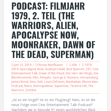
PODCAST: FILMJAHR
1979, 2. TEIL (THE
WARRIORS, ALIEN,
APOCALYPSE NOW,
MOONRAKER, DAWN OF
THE DEAD, SUPERMAN)
Juni 15, 2019
Florian Wurfbaum
Alle
1979
,
2019
,
Apocalypse Now
,
Audioprodukt
,
Bud Spencer
,
CET
,
Cine
Entertainment Talk
,
Dawn of the Dead
,
Der Herr der Ringe
,
Die
Blechtrommel
,
Film
,
Filmjahr
,
George A. Romero
,
Hörsendung
,
James Bond
,
Kino
,
Kult
,
Louis DeFunes
,
Manhattan
,
Moonraker
,
Podcast
,
Retro
,
Retrospektive
,
Superman
,
Terence Hill
,
The
Warriors
,
Zombie
„Ist es ein Vogel? Ist es ein Flugzeug? Nein, es ist die
neue Folge vom Cine Entertainment Talk-Podcast!“
Nachdem wir in Episode 91 einen ausführlichen Blick