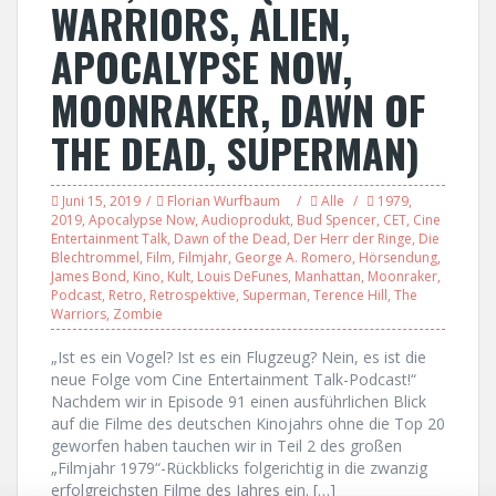
WARRIORS, ALIEN,
APOCALYPSE NOW,
MOONRAKER, DAWN OF
THE DEAD, SUPERMAN)
Juni 15, 2019
Florian Wurfbaum
Alle
1979
,
2019
,
Apocalypse Now
,
Audioprodukt
,
Bud Spencer
,
CET
,
Cine
Entertainment Talk
,
Dawn of the Dead
,
Der Herr der Ringe
,
Die
Blechtrommel
,
Film
,
Filmjahr
,
George A. Romero
,
Hörsendung
,
James Bond
,
Kino
,
Kult
,
Louis DeFunes
,
Manhattan
,
Moonraker
,
Podcast
,
Retro
,
Retrospektive
,
Superman
,
Terence Hill
,
The
Warriors
,
Zombie
„Ist es ein Vogel? Ist es ein Flugzeug? Nein, es ist die
neue Folge vom Cine Entertainment Talk-Podcast!“
Nachdem wir in Episode 91 einen ausführlichen Blick
auf die Filme des deutschen Kinojahrs ohne die Top 20
geworfen haben tauchen wir in Teil 2 des großen
„Filmjahr 1979“-Rückblicks folgerichtig in die zwanzig
erfolgreichsten Filme des Jahres ein. […]