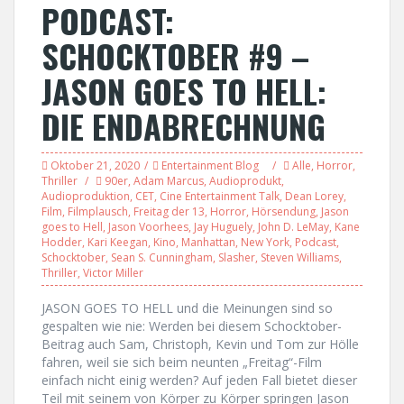
PODCAST:
SCHOCKTOBER #9 –
JASON GOES TO HELL:
DIE ENDABRECHNUNG
Oktober 21, 2020
Entertainment Blog
Alle
,
Horror
,
Thriller
90er
,
Adam Marcus
,
Audioprodukt
,
Audioproduktion
,
CET
,
Cine Entertainment Talk
,
Dean Lorey
,
Film
,
Filmplausch
,
Freitag der 13
,
Horror
,
Hörsendung
,
Jason
goes to Hell
,
Jason Voorhees
,
Jay Huguely
,
John D. LeMay
,
Kane
Hodder
,
Kari Keegan
,
Kino
,
Manhattan
,
New York
,
Podcast
,
Schocktober
,
Sean S. Cunningham
,
Slasher
,
Steven Williams
,
Thriller
,
Victor Miller
JASON GOES TO HELL und die Meinungen sind so
gespalten wie nie: Werden bei diesem Schocktober-
Beitrag auch Sam, Christoph, Kevin und Tom zur Hölle
fahren, weil sie sich beim neunten „Freitag“-Film
einfach nicht einig werden? Auf jeden Fall bietet dieser
Teil mit seinem von Körper zu Körper springen Jason