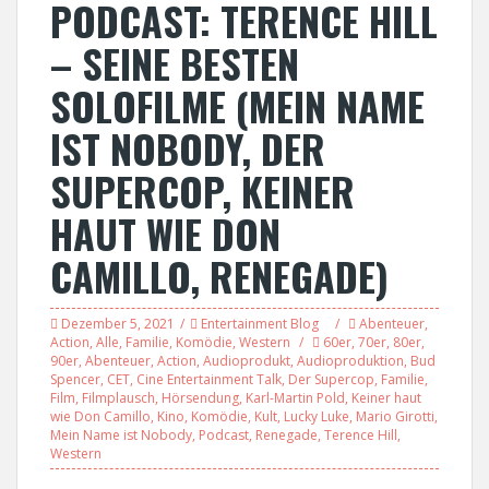
PODCAST: TERENCE HILL
– SEINE BESTEN
SOLOFILME (MEIN NAME
IST NOBODY, DER
SUPERCOP, KEINER
HAUT WIE DON
CAMILLO, RENEGADE)
Dezember 5, 2021
Entertainment Blog
Abenteuer
,
Action
,
Alle
,
Familie
,
Komödie
,
Western
60er
,
70er
,
80er
,
90er
,
Abenteuer
,
Action
,
Audioprodukt
,
Audioproduktion
,
Bud
Spencer
,
CET
,
Cine Entertainment Talk
,
Der Supercop
,
Familie
,
Film
,
Filmplausch
,
Hörsendung
,
Karl-Martin Pold
,
Keiner haut
wie Don Camillo
,
Kino
,
Komödie
,
Kult
,
Lucky Luke
,
Mario Girotti
,
Mein Name ist Nobody
,
Podcast
,
Renegade
,
Terence Hill
,
Western