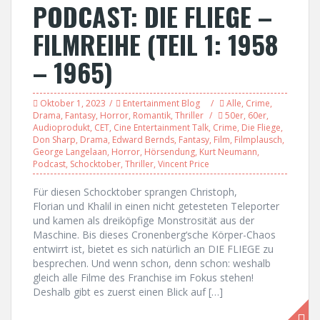
PODCAST: DIE FLIEGE –
FILMREIHE (TEIL 1: 1958
– 1965)
Oktober 1, 2023
Entertainment Blog
Alle
,
Crime
,
Drama
,
Fantasy
,
Horror
,
Romantik
,
Thriller
50er
,
60er
,
Audioprodukt
,
CET
,
Cine Entertainment Talk
,
Crime
,
Die Fliege
,
Don Sharp
,
Drama
,
Edward Bernds
,
Fantasy
,
Film
,
Filmplausch
,
George Langelaan
,
Horror
,
Hörsendung
,
Kurt Neumann
,
Podcast
,
Schocktober
,
Thriller
,
Vincent Price
Für diesen Schocktober sprangen Christoph,
Florian und Khalil in einen nicht getesteten Teleporter
und kamen als dreiköpfige Monstrosität aus der
Maschine. Bis dieses Cronenberg‘sche Körper-Chaos
entwirrt ist, bietet es sich natürlich an DIE FLIEGE zu
besprechen. Und wenn schon, denn schon: weshalb
gleich alle Filme des Franchise im Fokus stehen!
Deshalb gibt es zuerst einen Blick auf […]