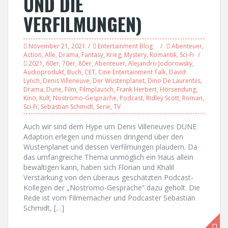
UND DIE
VERFILMUNGEN)
November 21, 2021
Entertainment Blog
Abenteuer
,
Action
,
Alle
,
Drama
,
Fantasy
,
Krieg
,
Mystery
,
Romantik
,
Sci-Fi
2021
,
60er
,
70er
,
80er
,
Abenteuer
,
Alejandro Jodorowsky
,
Audioprodukt
,
Buch
,
CET
,
Cine Entertainment Talk
,
David
Lynch
,
Denis Villeneuve
,
Der Wüstenplanet
,
Dino De Laurentiis
,
Drama
,
Dune
,
Film
,
Filmplausch
,
Frank Herbert
,
Hörsendung
,
Kino
,
Kult
,
Nostromo-Gespräche
,
Podcast
,
Ridley Scott
,
Roman
,
Sci-Fi
,
Sebastian Schmidt
,
Serie
,
TV
Auch wir sind dem Hype um Denis Villeneuves DUNE
Adaption erlegen und müssen dringend über den
Wüstenplanet und dessen Verfilmungen plaudern. Da
das umfangreiche Thema unmöglich ein Haus allein
bewältigen kann, haben sich Florian und Khalil
Verstärkung von den überaus geschätzten Podcast-
Kollegen der „Nostromo-Gespräche“ dazu geholt. Die
Rede ist vom Filmemacher und Podcaster Sebastian
Schmidt, […]