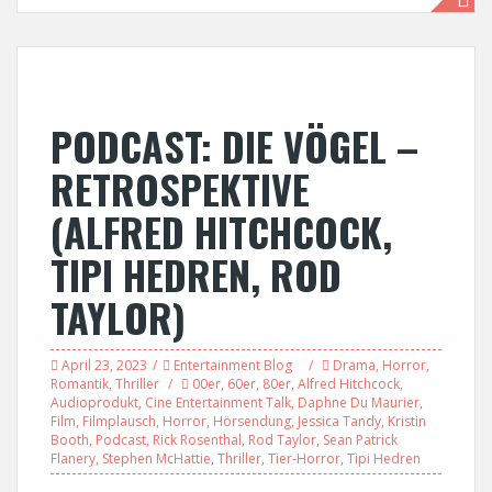
PODCAST: DIE VÖGEL –
RETROSPEKTIVE
(ALFRED HITCHCOCK,
TIPI HEDREN, ROD
TAYLOR)
April 23, 2023
Entertainment Blog
Drama
,
Horror
,
Romantik
,
Thriller
00er
,
60er
,
80er
,
Alfred Hitchcock
,
Audioprodukt
,
Cine Entertainment Talk
,
Daphne Du Maurier
,
Film
,
Filmplausch
,
Horror
,
Hörsendung
,
Jessica Tandy
,
Kristin
Booth
,
Podcast
,
Rick Rosenthal
,
Rod Taylor
,
Sean Patrick
Flanery
,
Stephen McHattie
,
Thriller
,
Tier-Horror
,
Tipi Hedren