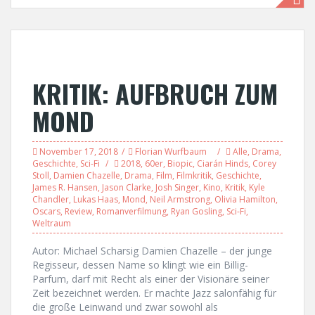
KRITIK: AUFBRUCH ZUM
MOND
November 17, 2018
Florian Wurfbaum
Alle
,
Drama
,
Geschichte
,
Sci-Fi
2018
,
60er
,
Biopic
,
Ciarán Hinds
,
Corey
Stoll
,
Damien Chazelle
,
Drama
,
Film
,
Filmkritik
,
Geschichte
,
James R. Hansen
,
Jason Clarke
,
Josh Singer
,
Kino
,
Kritik
,
Kyle
Chandler
,
Lukas Haas
,
Mond
,
Neil Armstrong
,
Olivia Hamilton
,
Oscars
,
Review
,
Romanverfilmung
,
Ryan Gosling
,
Sci-Fi
,
Weltraum
Autor: Michael Scharsig Damien Chazelle – der junge
Regisseur, dessen Name so klingt wie ein Billig-
Parfum, darf mit Recht als einer der Visionäre seiner
Zeit bezeichnet werden. Er machte Jazz salonfähig für
die große Leinwand und zwar sowohl als