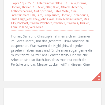
April 10, 2022
Entertainment Blog
Alle
,
Drama
,
Horror
,
Thriller
60er
,
80er
,
90er
,
Alfred Hitchcock
,
Anthony Perkins
,
Audioprodukt
,
Bates Motel
,
Cine
Entertainment Talk
,
Film
,
Filmplausch
,
Horror
,
Hörsendung
,
Janet Leigh
,
Jeff Fahey
,
John Gavin
,
Kino
,
Martin Balsam
,
Meg
Tilly
,
Podcast
,
Psycho
,
Psycho 2
,
Psycho 3
,
Psycho 4
,
Thriller
,
Tom Holland
,
Vera Miles
Florian, Sam und Christoph nehmen sich ein Zimmer
im Bates Motel, um das gesamte Film-Franchise zu
besprechen. Was waren die Highlights, die jeder
gesehen haben muss und für die man sogar gerne die
mumifizierte Mutter ans Fenster stellt? Und welche
Arbeiten sind so furchtbar, dass man nur noch die
Perücke und das Messer zücken will? In diesem Cine
[…]