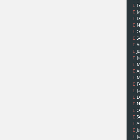
F
J
D
N
O
S
A
J
J
M
A
M
F
J
D
N
O
S
A
J
J