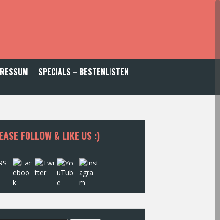
PRESSUM
SPECIALS – BESTENLISTEN
EASE FOLLOW & LIKE US :)