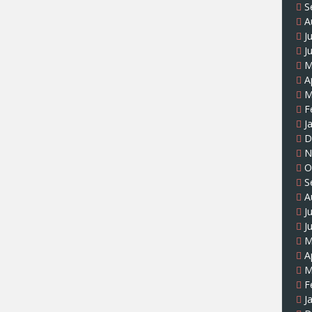
S
A
J
J
M
A
M
F
J
D
N
O
S
A
J
J
M
A
M
F
J