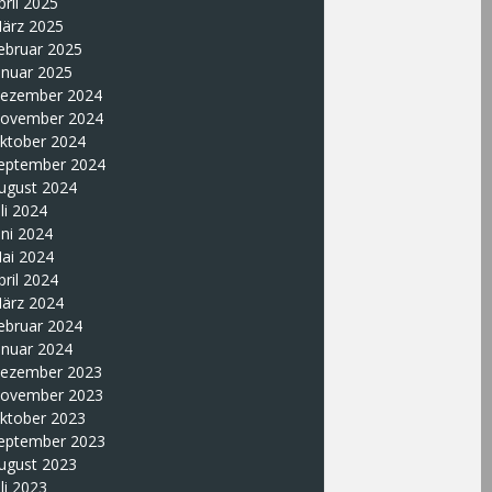
pril 2025
ärz 2025
ebruar 2025
anuar 2025
ezember 2024
ovember 2024
ktober 2024
eptember 2024
ugust 2024
uli 2024
uni 2024
ai 2024
pril 2024
ärz 2024
ebruar 2024
anuar 2024
ezember 2023
ovember 2023
ktober 2023
eptember 2023
ugust 2023
uli 2023