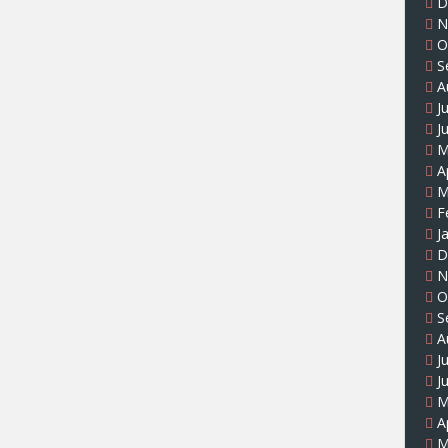
D
N
O
S
A
J
J
M
A
M
F
J
D
N
O
S
A
J
J
M
A
M