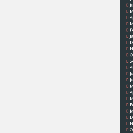
J
M
A
M
F
J
D
N
O
S
A
J
J
M
A
M
F
J
D
N
O