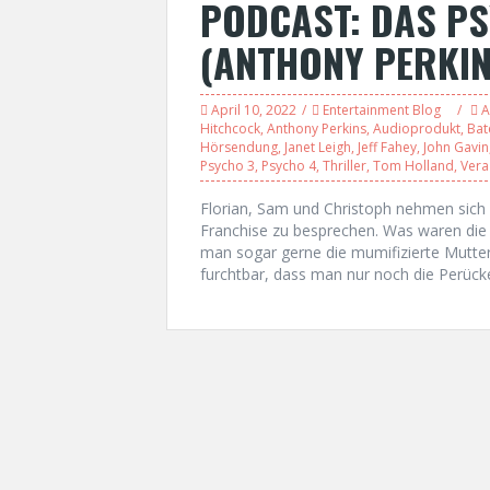
PODCAST: DAS P
(ANTHONY PERKIN
April 10, 2022
Entertainment Blog
A
Hitchcock
,
Anthony Perkins
,
Audioprodukt
,
Bat
Hörsendung
,
Janet Leigh
,
Jeff Fahey
,
John Gavin
Psycho 3
,
Psycho 4
,
Thriller
,
Tom Holland
,
Vera
Florian, Sam und Christoph nehmen sich
Franchise zu besprechen. Was waren die 
man sogar gerne die mumifizierte Mutter 
furchtbar, dass man nur noch die Perück