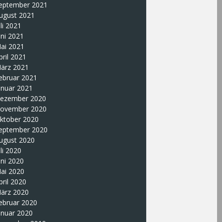
eptember 2021
ugust 2021
uli 2021
uni 2021
ai 2021
pril 2021
ärz 2021
ebruar 2021
anuar 2021
ezember 2020
ovember 2020
ktober 2020
eptember 2020
ugust 2020
uli 2020
uni 2020
ai 2020
pril 2020
ärz 2020
ebruar 2020
anuar 2020