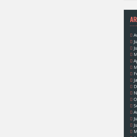
AR
A
J
J
M
A
M
F
J
D
N
O
S
A
J
J
M