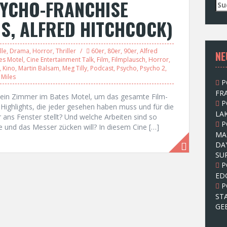
SYCHO-FRANCHISE
S
u
S, ALFRED HITCHCOCK)
c
h
e
lle
,
Drama
,
Horror
,
Thriller
60er
,
80er
,
90er
,
Alfred
NE
n
es Motel
,
Cine Entertainment Talk
,
Film
,
Filmplausch
,
Horror
,
n
,
Kino
,
Martin Balsam
,
Meg Tilly
,
Podcast
,
Psycho
,
Psycho 2
,
a
 Miles
P
c
FRA
h
 ein Zimmer im Bates Motel, um das gesamte Film-
P
:
Highlights, die jeder gesehen haben muss und für die
LAK
ans Fenster stellt? Und welche Arbeiten sind so
P
e und das Messer zücken will? In diesem Cine […]
MA
DA
SU
P
ED
P
ST
GE