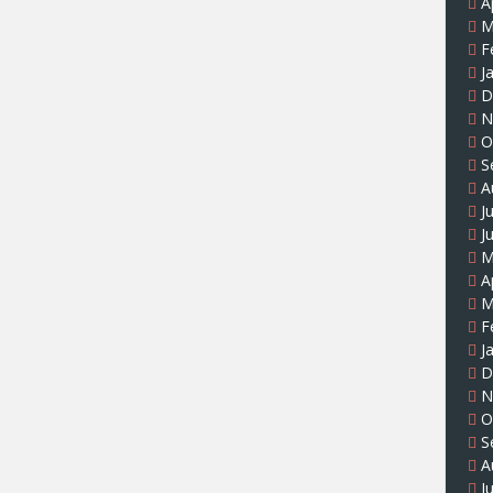
A
M
F
J
D
N
O
S
A
J
J
M
A
M
F
J
D
N
O
S
A
J