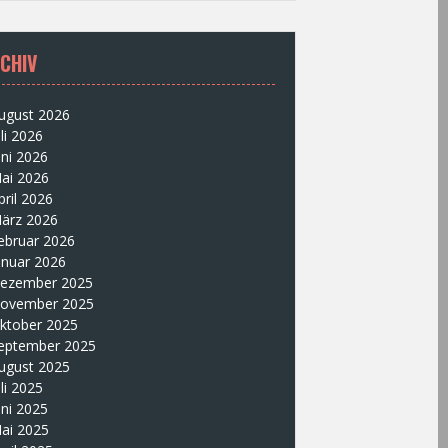
CHIV
ugust 2026
uli 2026
uni 2026
ai 2026
pril 2026
ärz 2026
ebruar 2026
anuar 2026
ezember 2025
ovember 2025
ktober 2025
eptember 2025
ugust 2025
uli 2025
uni 2025
ai 2025