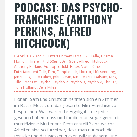
PODCAST: DAS PSYCHO-
FRANCHISE (ANTHONY
PERKINS, ALFRED
HITCHCOCK)
April 10, 2022
Entertainment Blog
Alle
,
Drama
,
Horror
,
Thriller
60er
,
80er
,
90er
,
Alfred Hitchcock
,
Anthony Perkins
,
Audioprodukt
,
Bates Motel
,
Cine
Entertainment Talk
,
Film
,
Filmplausch
,
Horror
,
Hörsendung
,
Janet Leigh
,
Jeff Fahey
,
John Gavin
,
Kino
,
Martin Balsam
,
Meg
Tilly
,
Podcast
,
Psycho
,
Psycho 2
,
Psycho 3
,
Psycho 4
,
Thriller
,
Tom Holland
,
Vera Miles
Florian, Sam und Christoph nehmen sich ein Zimmer
im Bates Motel, um das gesamte Film-Franchise zu
besprechen. Was waren die Highlights, die jeder
gesehen haben muss und für die man sogar gerne die
mumifizierte Mutter ans Fenster stellt? Und welche
Arbeiten sind so furchtbar, dass man nur noch die
Perücke und das Messer zücken will? In diesem Cine