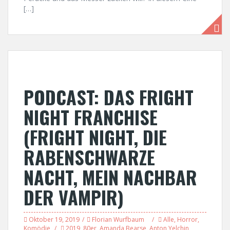
[…]
PODCAST: DAS FRIGHT
NIGHT FRANCHISE
(FRIGHT NIGHT, DIE
RABENSCHWARZE
NACHT, MEIN NACHBAR
DER VAMPIR)
Oktober 19, 2019
Florian Wurfbaum
Alle
,
Horror
,
Komödie
2019
,
80er
,
Amanda Bearse
,
Anton Yelchin
,