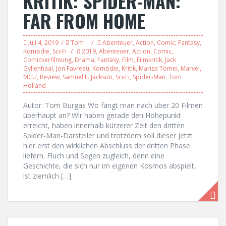
KRITIK: SPIDER-MAN:
FAR FROM HOME
Juli 4, 2019
Tom
Abenteuer
,
Action
,
Comic
,
Fantasy
,
Komödie
,
Sci-Fi
2019
,
Abenteuer
,
Action
,
Comic
,
Comicverfilmung
,
Drama
,
Fantasy
,
Film
,
Filmkritik
,
Jack
Gyllenhaal
,
Jon Favreau
,
Komödie
,
Kritik
,
Marisa Tomei
,
Marvel
,
MCU
,
Review
,
Samuel L. Jackson
,
Sci-Fi
,
Spider-Man
,
Tom
Holland
Autor: Tom Burgas Wo fängt man nach über 20 Filmen
überhaupt an? Wir haben gerade den Höhepunkt
erreicht, haben innerhalb kürzerer Zeit den dritten
Spider-Man-Darsteller und trotzdem soll dieser jetzt
hier erst den wirklichen Abschluss der dritten Phase
liefern. Fluch und Segen zugleich, denn eine
Geschichte, die sich nur im eigenen Kosmos abspielt,
ist ziemlich […]