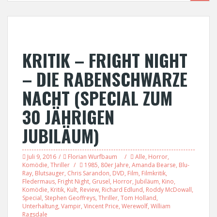
KRITIK – FRIGHT NIGHT
– DIE RABENSCHWARZE
NACHT (SPECIAL ZUM
30 JÄHRIGEN
JUBILÄUM)
Juli 9, 2016
Florian Wurfbaum
Alle
,
Horror
,
Komödie
,
Thriller
1985
,
80er Jahre
,
Amanda Bearse
,
Blu-
Ray
,
Blutsauger
,
Chris Sarandon
,
DVD
,
Film
,
Filmkritik
,
Fledermaus
,
Fright Night
,
Grusel
,
Horror
,
Jubiläum
,
Kino
,
Komödie
,
Kritik
,
Kult
,
Review
,
Richard Edlund
,
Roddy McDowall
,
Special
,
Stephen Geoffreys
,
Thriller
,
Tom Holland
,
Unterhaltung
,
Vampir
,
Vincent Price
,
Werewolf
,
William
Ragsdale