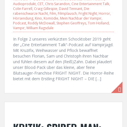
Audioprodukt
,
CET
,
Chris Sarandon
,
Cine Entertainment Talk
,
Colin Farrell
,
Craig Gillespie
,
David Tennant
,
Die
rabenschwarze Nacht
,
Film
,
Filmplausch
,
Fright Night
,
Horror
,
Hörsendung
,
Kino
,
Komödie
,
Mein Nachbar der Vampir
,
Podcast
,
Roddy McDowall
,
Stephen Geoffreys
,
Tom Holland
,
Vampir
,
William Ragsdale
In Folge 2 unseres verkürzten Schocktober 2019 geht
der „Cine Entertainment Talk“-Podcast auf Vampirjagd.
Mit Kruzifix, Weihwasser und Pflock bewaffnet
besuchen Florian, Sam und Christoph ihren Nachbar
und fühlen diesem auf den (Reiß)Zahn. Dabei plaudert
unser Blood-Pack über das kleine, aber feine
Blutsauger-Franchise FRIGHT NIGHT. Die Horror-Reihe
bietet mit dem Erstling FRIGHT NIGHT – DIE […]