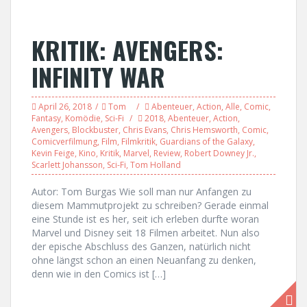
KRITIK: AVENGERS:
INFINITY WAR
April 26, 2018
Tom
Abenteuer
,
Action
,
Alle
,
Comic
,
Fantasy
,
Komödie
,
Sci-Fi
2018
,
Abenteuer
,
Action
,
Avengers
,
Blockbuster
,
Chris Evans
,
Chris Hemsworth
,
Comic
,
Comicverfilmung
,
Film
,
Filmkritik
,
Guardians of the Galaxy
,
Kevin Feige
,
Kino
,
Kritik
,
Marvel
,
Review
,
Robert Downey Jr.
,
Scarlett Johansson
,
Sci-Fi
,
Tom Holland
Autor: Tom Burgas Wie soll man nur Anfangen zu
diesem Mammutprojekt zu schreiben? Gerade einmal
eine Stunde ist es her, seit ich erleben durfte woran
Marvel und Disney seit 18 Filmen arbeitet. Nun also
der epische Abschluss des Ganzen, natürlich nicht
ohne längst schon an einen Neuanfang zu denken,
denn wie in den Comics ist […]