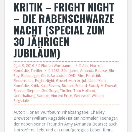
KRITIK – FRIGHT NIGHT
– DIE RABENSCHWARZE
NACHT (SPECIAL ZUM
30 JÄHRIGEN
JUBILÄUM)
Juli 9, 2016
Florian Wurfbaum
Alle
,
Horror
,
Komödie
,
Thriller
1985
,
80er Jahre
,
Amanda Bearse
,
Blu-
Ray
,
Blutsauger
,
Chris Sarandon
,
DVD
,
Film
,
Filmkritik
,
Fledermaus
,
Fright Night
,
Grusel
,
Horror
,
Jubiläum
,
Kino
,
Komödie
,
Kritik
,
Kult
,
Review
,
Richard Edlund
,
Roddy McDowall
,
Special
,
Stephen Geoffreys
,
Thriller
,
Tom Holland
,
Unterhaltung
,
Vampir
,
Vincent Price
,
Werewolf
,
William
Ragsdale
Autor: Florian Wurfbaum Inhaltsangabe: Charley
Brewster (William Ragsdale) ist ein normaler Teenager,
der neben seiner Freundin Amy (Amanda Bearse) auch
Horrorfilme liebt und ein unaufgeregtes Leben führt.