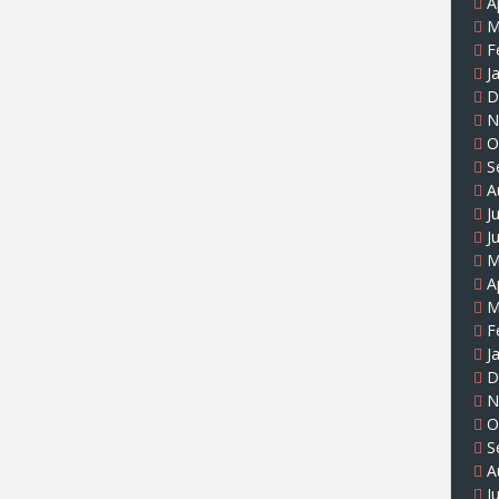
A
M
F
J
D
N
O
S
A
J
J
M
A
M
F
J
D
N
O
S
A
J