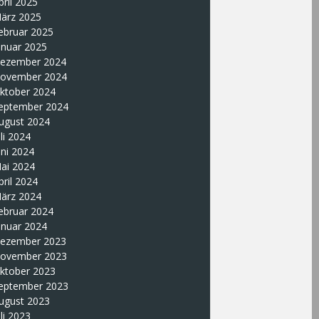
pril 2025
ärz 2025
ebruar 2025
anuar 2025
ezember 2024
ovember 2024
ktober 2024
eptember 2024
ugust 2024
uli 2024
uni 2024
ai 2024
pril 2024
ärz 2024
ebruar 2024
anuar 2024
ezember 2023
ovember 2023
ktober 2023
eptember 2023
ugust 2023
uli 2023