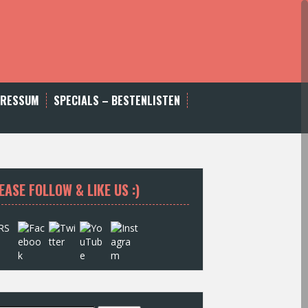
PRESSUM
SPECIALS – BESTENLISTEN
EASE FOLLOW & LIKE US :)