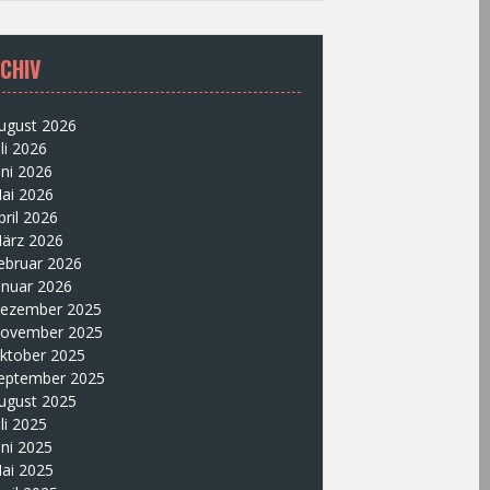
CHIV
ugust 2026
uli 2026
uni 2026
ai 2026
pril 2026
ärz 2026
ebruar 2026
anuar 2026
ezember 2025
ovember 2025
ktober 2025
eptember 2025
ugust 2025
uli 2025
uni 2025
ai 2025