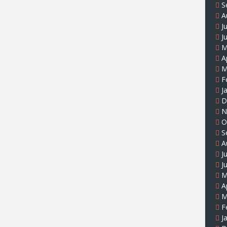
S
A
J
J
M
A
M
F
J
D
N
O
S
A
J
J
M
A
M
F
J