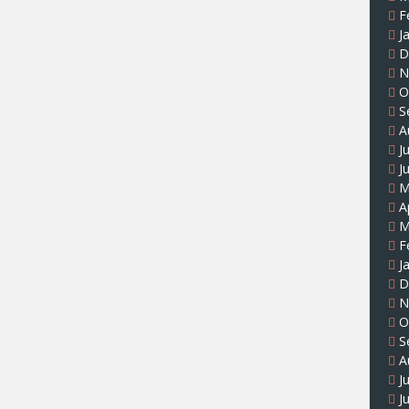
F
J
D
N
O
S
A
J
J
M
A
M
F
J
D
N
O
S
A
J
J