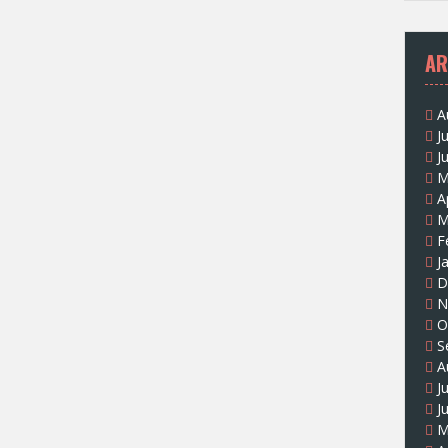
AR
A
J
J
M
A
M
F
J
D
N
O
S
A
J
J
M