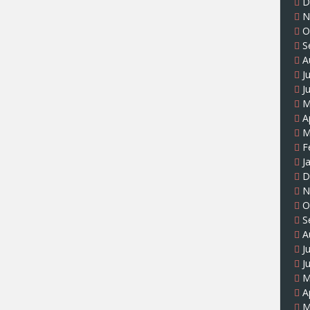
D
N
O
S
A
J
J
M
A
M
F
J
D
N
O
S
A
J
J
M
A
M