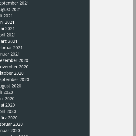
eptember 2021
ugust 2021
uli 2021
uni 2021
ai 2021
pril 2021
ärz 2021
ebruar 2021
anuar 2021
ezember 2020
ovember 2020
ktober 2020
eptember 2020
ugust 2020
uli 2020
uni 2020
ai 2020
pril 2020
ärz 2020
ebruar 2020
anuar 2020