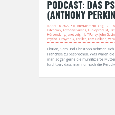
PODCAST: DAS P
(ANTHONY PERKIN
April 10, 2022
Entertainment Blog
A
Hitchcock
,
Anthony Perkins
,
Audioprodukt
,
Bat
Hörsendung
,
Janet Leigh
,
Jeff Fahey
,
John Gavin
Psycho 3
,
Psycho 4
,
Thriller
,
Tom Holland
,
Vera
Florian, Sam und Christoph nehmen sich
Franchise zu besprechen. Was waren die 
man sogar gerne die mumifizierte Mutter 
furchtbar, dass man nur noch die Perück