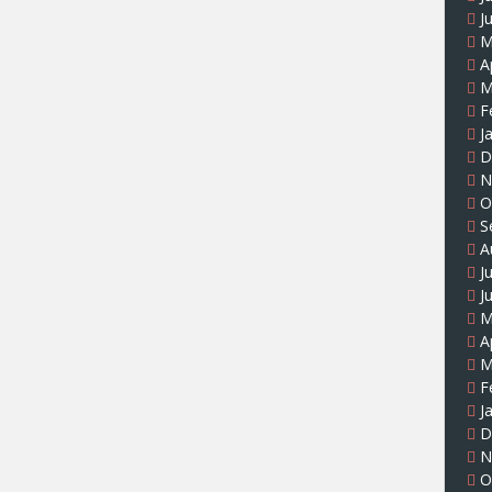
J
M
A
M
F
J
D
N
O
S
A
J
J
M
A
M
F
J
D
N
O