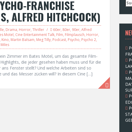
SYCHO-FRANCHISE
S
u
S, ALFRED HITCHCOCK)
c
h
e
lle
,
Drama
,
Horror
,
Thriller
60er
,
80er
,
90er
,
Alfred
NE
n
es Motel
,
Cine Entertainment Talk
,
Film
,
Filmplausch
,
Horror
,
n
,
Kino
,
Martin Balsam
,
Meg Tilly
,
Podcast
,
Psycho
,
Psycho 2
,
a
 Miles
P
c
FRA
h
 ein Zimmer im Bates Motel, um das gesamte Film-
P
:
Highlights, die jeder gesehen haben muss und für die
LAK
ans Fenster stellt? Und welche Arbeiten sind so
P
e und das Messer zücken will? In diesem Cine […]
MA
DA
SU
P
ED
P
ST
GE