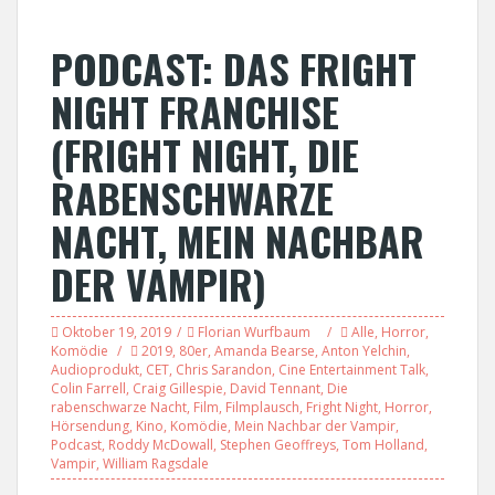
PODCAST: DAS FRIGHT
NIGHT FRANCHISE
(FRIGHT NIGHT, DIE
RABENSCHWARZE
NACHT, MEIN NACHBAR
DER VAMPIR)
Oktober 19, 2019
Florian Wurfbaum
Alle
,
Horror
,
Komödie
2019
,
80er
,
Amanda Bearse
,
Anton Yelchin
,
Audioprodukt
,
CET
,
Chris Sarandon
,
Cine Entertainment Talk
,
Colin Farrell
,
Craig Gillespie
,
David Tennant
,
Die
rabenschwarze Nacht
,
Film
,
Filmplausch
,
Fright Night
,
Horror
,
Hörsendung
,
Kino
,
Komödie
,
Mein Nachbar der Vampir
,
Podcast
,
Roddy McDowall
,
Stephen Geoffreys
,
Tom Holland
,
Vampir
,
William Ragsdale