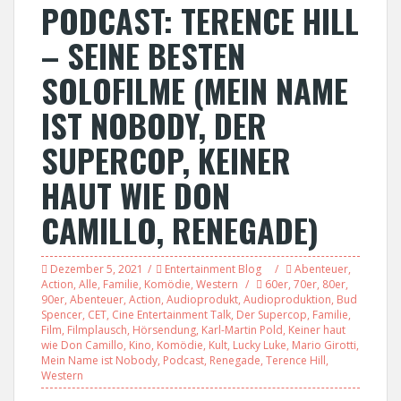
PODCAST: TERENCE HILL
– SEINE BESTEN
SOLOFILME (MEIN NAME
IST NOBODY, DER
SUPERCOP, KEINER
HAUT WIE DON
CAMILLO, RENEGADE)
Dezember 5, 2021
Entertainment Blog
Abenteuer
,
Action
,
Alle
,
Familie
,
Komödie
,
Western
60er
,
70er
,
80er
,
90er
,
Abenteuer
,
Action
,
Audioprodukt
,
Audioproduktion
,
Bud
Spencer
,
CET
,
Cine Entertainment Talk
,
Der Supercop
,
Familie
,
Film
,
Filmplausch
,
Hörsendung
,
Karl-Martin Pold
,
Keiner haut
wie Don Camillo
,
Kino
,
Komödie
,
Kult
,
Lucky Luke
,
Mario Girotti
,
Mein Name ist Nobody
,
Podcast
,
Renegade
,
Terence Hill
,
Western