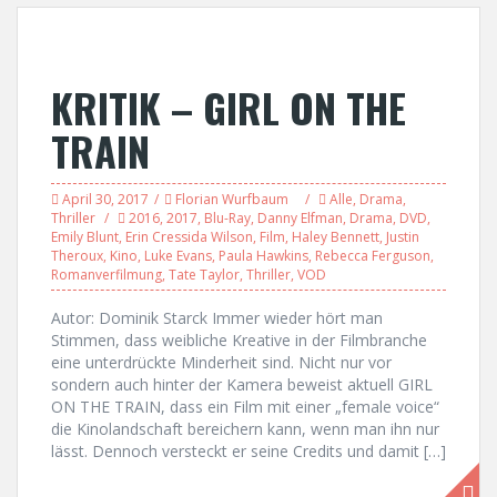
KRITIK – GIRL ON THE
TRAIN
April 30, 2017
Florian Wurfbaum
Alle
,
Drama
,
Thriller
2016
,
2017
,
Blu-Ray
,
Danny Elfman
,
Drama
,
DVD
,
Emily Blunt
,
Erin Cressida Wilson
,
Film
,
Haley Bennett
,
Justin
Theroux
,
Kino
,
Luke Evans
,
Paula Hawkins
,
Rebecca Ferguson
,
Romanverfilmung
,
Tate Taylor
,
Thriller
,
VOD
Autor: Dominik Starck Immer wieder hört man
Stimmen, dass weibliche Kreative in der Filmbranche
eine unterdrückte Minderheit sind. Nicht nur vor
sondern auch hinter der Kamera beweist aktuell GIRL
ON THE TRAIN, dass ein Film mit einer „female voice“
die Kinolandschaft bereichern kann, wenn man ihn nur
lässt. Dennoch versteckt er seine Credits und damit […]