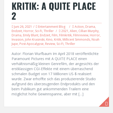
KRITIK: A QUITE PLACE
2
Juni 26, 2021
Entertainment Blog
Action
,
Drama
,
Endzeit
,
Horror
,
Sci-Fi
,
Thriller
2021
,
Alien
,
Cillian Murphy
,
Drama
,
Emily Blunt
,
Endzeit
,
Film
,
Filmkritik
,
Filmreview
,
Horror
,
Invasion
,
John Krasinski
,
Kino
,
Kritik
,
Millicent Simmonds
,
Noah
Jupe
,
Post-Apocalypse
,
Review
,
Sci-Fi
,
Thriller
Autor: Florian Wurfbaum Im April 2018 veröffentlichte
Paramount Pictures mit A QUITE PLACE einen
verhältnismäßig kleinen Genrefilm, der angesichts der
erstklassigen CGI-Effekte mit einem überraschend
schmalen Budget von 17 Millionen US-$ realisiert
wurde. Zwar erhoffte sich das produzierende Studio
aufgrund des überzeugenden Endprodukts und den
beim Publikum gut ankommenden Trailern eine
möglichst hohe Gewinnspanne, aber mit […]