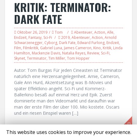
KRITIK: TERMINATOR:
DARK FATE
Oktober 26, 2019
Tom
Abenteuer
,
Action
,
Alle
,
Endzeit
,
Fantasy
,
Sci-Fi
2019
,
Abenteuer
,
Action
,
Arnold
Schwarzenegger
,
Cyborg
,
Dark Fate
,
Edward Furlong
,
Endzeit
,
Film
,
Filmkritik
,
Gabriel Luna
,
James Cameron
,
Kino
,
Kritik
,
Linda
Hamilton
,
Mackenzie Davis
,
Natalia Reyes
,
Review
,
Sci-Fi
,
Skynet
,
Terminator
,
Tim Miller
,
Tom Hopper
Autor: Tom Burgas Für jeden Cineasten ist Terminator
natürlich eine Herzensangelegenheit. Arnie, Cameron,
Gale Ann Hurd, Akzentsetzung was B-Movies und
später Effektkino angeht. Sci-Fi und Kommerz-
Ballerkino besaß auf einmal Herz und Epik. Zuerst
dominierte man den Videomarkt und daraufhin war
man der erste Film der über 100. Mio kostete. Oscars
und ein riesen Einspiel waren […]
This website uses cookies to improve your experience.