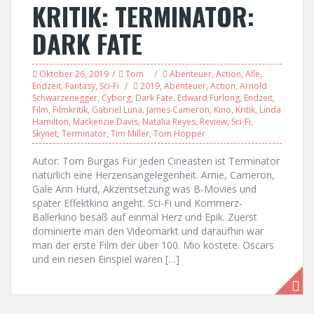
KRITIK: TERMINATOR:
DARK FATE
Oktober 26, 2019
Tom
Abenteuer
,
Action
,
Alle
,
Endzeit
,
Fantasy
,
Sci-Fi
2019
,
Abenteuer
,
Action
,
Arnold
Schwarzenegger
,
Cyborg
,
Dark Fate
,
Edward Furlong
,
Endzeit
,
Film
,
Filmkritik
,
Gabriel Luna
,
James Cameron
,
Kino
,
Kritik
,
Linda
Hamilton
,
Mackenzie Davis
,
Natalia Reyes
,
Review
,
Sci-Fi
,
Skynet
,
Terminator
,
Tim Miller
,
Tom Hopper
Autor: Tom Burgas Für jeden Cineasten ist Terminator
natürlich eine Herzensangelegenheit. Arnie, Cameron,
Gale Ann Hurd, Akzentsetzung was B-Movies und
später Effektkino angeht. Sci-Fi und Kommerz-
Ballerkino besaß auf einmal Herz und Epik. Zuerst
dominierte man den Videomarkt und daraufhin war
man der erste Film der über 100. Mio kostete. Oscars
und ein riesen Einspiel waren […]