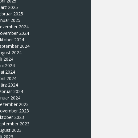
pril 2025
ärz 2025
ebruar 2025
anuar 2025
ezember 2024
ovember 2024
ktober 2024
eptember 2024
ugust 2024
uli 2024
uni 2024
ai 2024
pril 2024
ärz 2024
ebruar 2024
anuar 2024
ezember 2023
ovember 2023
ktober 2023
eptember 2023
ugust 2023
uli 2023