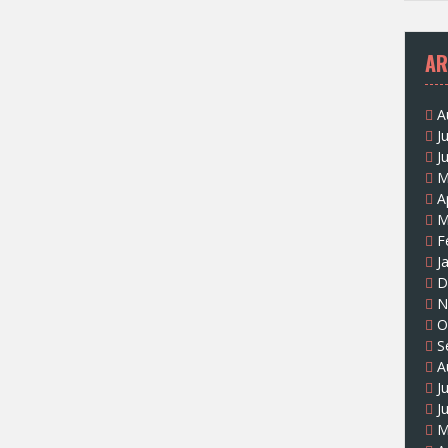
AR
A
J
J
M
A
M
F
J
D
N
O
S
A
J
J
M