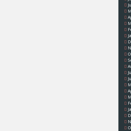
J
M
A
M
F
J
D
N
O
S
A
J
J
M
A
M
F
J
D
N
O