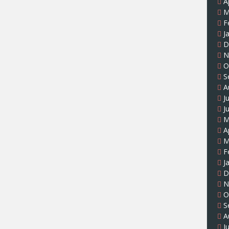
A
M
F
J
D
N
O
S
A
J
J
M
A
M
F
J
D
N
O
S
A
J