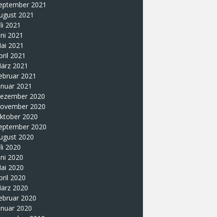
eptember 2021
ugust 2021
uli 2021
uni 2021
ai 2021
pril 2021
ärz 2021
ebruar 2021
anuar 2021
ezember 2020
ovember 2020
ktober 2020
eptember 2020
ugust 2020
uli 2020
uni 2020
ai 2020
pril 2020
ärz 2020
ebruar 2020
anuar 2020