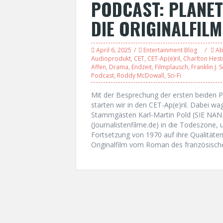
PODCAST: PLANET 
DIE ORIGINALFILM
April 6, 2025
Entertainment Blog
Ab
Audioprodukt
,
CET
,
CET-Ap(e)ril
,
Charlton Hes
Affen
,
Drama
,
Endzeit
,
Filmplausch
,
Franklin J. 
Podcast
,
Roddy McDowall
,
Sci-Fi
Mit der Besprechung der ersten beiden 
starten wir in den CET-Ap(e)ril. Dabei w
Stammgästen Karl-Martin Pold (SIE NA
(Journalistenfilme.de) in die Todeszone,
Fortsetzung von 1970 auf ihre Qualitäten
Originalfilm vom Roman des französischen