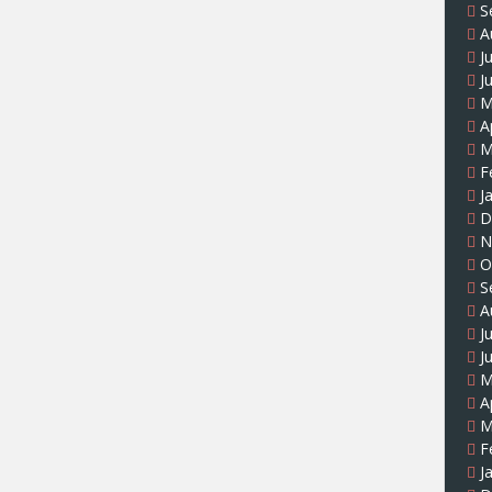
S
A
J
J
M
A
M
F
J
D
N
O
S
A
J
J
M
A
M
F
J