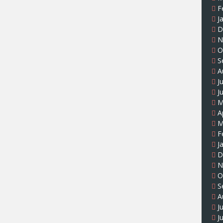
F
J
D
N
O
S
A
J
J
M
A
M
F
J
D
N
O
S
A
J
J