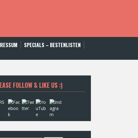
PRESSUM
SPECIALS – BESTENLISTEN
EASE FOLLOW & LIKE US :)