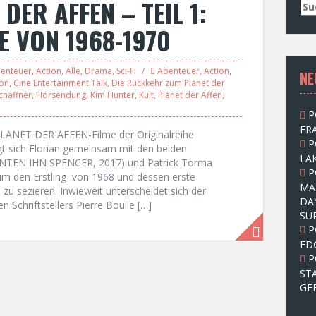
DER AFFEN – TEIL 1:
S
u
E VON 1968-1970
c
h
e
enteuer
,
Action
,
Alle
,
Drama
,
Sci-Fi
Abenteuer
,
Action
,
NE
n
ton
,
Cine Entertainment Talk
,
Die Rückkehr zum Planet der
n
Schaffner
,
Hörsendung
,
Kim Hunter
,
Kult
,
Planet der Affen
,
a
P
c
FRA
h
PLANET DER AFFEN-Filme der Originalreihe
P
:
agt sich Florian gemeinsam mit den beiden
LAK
NNTEN IHN SPENCER, 2017) und Patrick Torma
P
 um den Erstling von 1968 und dessen erste
MA
 zu sezieren. Inwieweit unterscheidet sich der
DA
 Schriftstellers Pierre Boulle […]
SU
P
ED
P
ST
GE