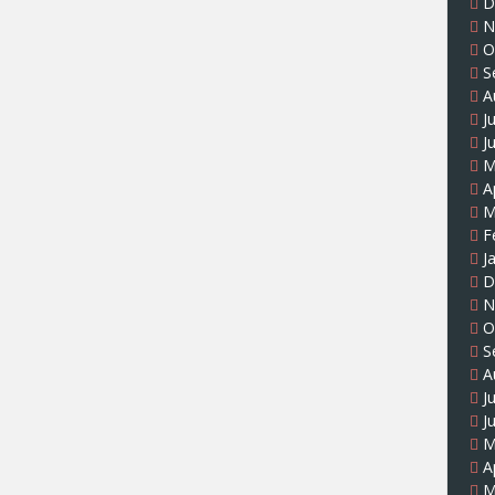
D
N
O
S
A
J
J
M
A
M
F
J
D
N
O
S
A
J
J
M
A
M