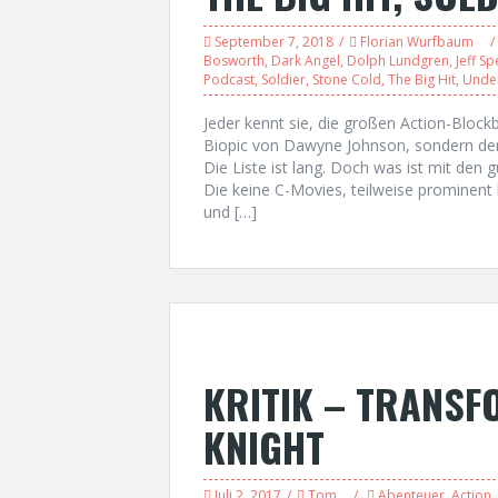
September 7, 2018
Florian Wurfbaum
Bosworth
,
Dark Angel
,
Dolph Lundgren
,
Jeff S
Podcast
,
Soldier
,
Stone Cold
,
The Big Hit
,
Unde
Jeder kennt sie, die großen Action-Block
Biopic von Dawyne Johnson, sondern 
Die Liste ist lang. Doch was ist mit den
Die keine C-Movies, teilweise prominen
und […]
KRITIK – TRANSF
KNIGHT
Juli 2, 2017
Tom
Abenteuer
,
Action
,