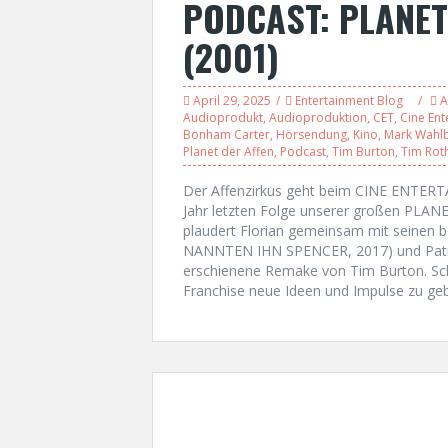
PODCAST: PLANET
(2001)
April 29, 2025
Entertainment Blog
A
Audioprodukt
,
Audioproduktion
,
CET
,
Cine Ent
Bonham Carter
,
Hörsendung
,
Kino
,
Mark Wahl
Planet der Affen
,
Podcast
,
Tim Burton
,
Tim Rot
Der Affenzirkus geht beim CINE ENTERTA
Jahr letzten Folge unserer großen PLA
plaudert Florian gemeinsam mit seinen b
NANNTEN IHN SPENCER, 2017) und Patric
erschienene Remake von Tim Burton. Sch
Franchise neue Ideen und Impulse zu geb