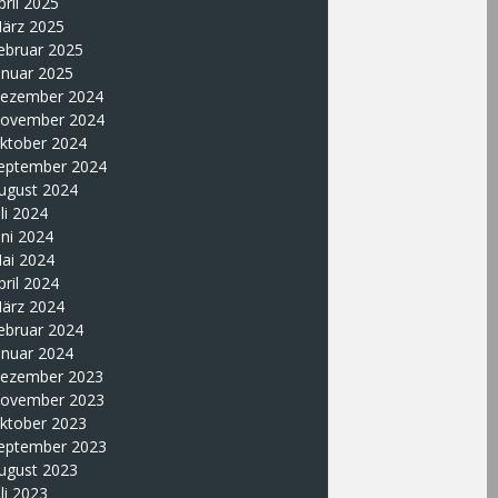
pril 2025
ärz 2025
ebruar 2025
anuar 2025
ezember 2024
ovember 2024
ktober 2024
eptember 2024
ugust 2024
uli 2024
uni 2024
ai 2024
pril 2024
ärz 2024
ebruar 2024
anuar 2024
ezember 2023
ovember 2023
ktober 2023
eptember 2023
ugust 2023
uli 2023