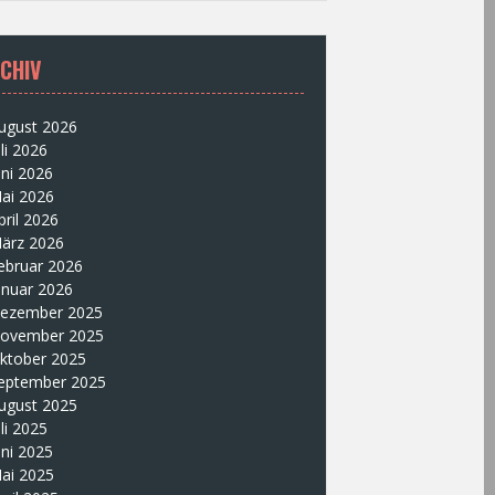
CHIV
ugust 2026
uli 2026
uni 2026
ai 2026
pril 2026
ärz 2026
ebruar 2026
anuar 2026
ezember 2025
ovember 2025
ktober 2025
eptember 2025
ugust 2025
uli 2025
uni 2025
ai 2025