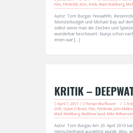
Film
,
Filmkritik
,
Kino
,
Kritik
,
Mark Wahlberg
,
Mic
Autor: Tom Burgas Yeeaahhh, Riesenrobot
Monsterbudget und Michael Bay auf dem 
selbst wenn man die Zeichen und Spielzeu
wunderbar bescheuert. Nunja schon nach d
einen war […]
KRITIK – DEEPWA
April 7, 2017
Florian Wurfbaum
Act
DVD
,
Dylan O´Brien
,
Film
,
Filmkritik
,
John Malko
Mark Wahlberg
,
Matthew Sand
,
Mike Williamse
Autor: Tom Burgas Am 20. April 2010 kam
menschenhand ausgelöst wurde. Also, w