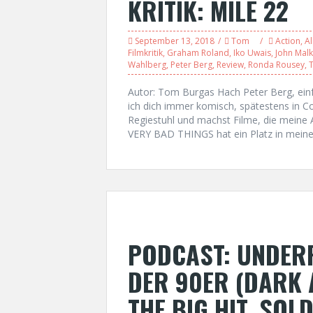
KRITIK: MILE 22
September 13, 2018
Tom
Action
,
Al
Filmkritik
,
Graham Roland
,
Iko Uwais
,
John Malk
Wahlberg
,
Peter Berg
,
Review
,
Ronda Rousey
,
T
Autor: Tom Burgas Hach Peter Berg, einfa
ich dich immer komisch, spätestens in C
Regiestuhl und machst Filme, die meine 
VERY BAD THINGS hat ein Platz in meine
PODCAST: UNDERR
DER 90ER (DARK 
THE BIG HIT, SOL