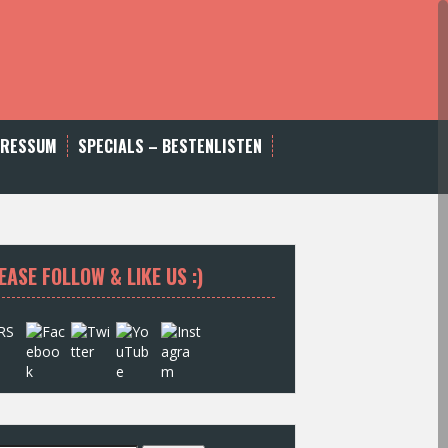
PRESSUM
SPECIALS – BESTENLISTEN
EASE FOLLOW & LIKE US :)