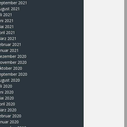
eptember 2021
ugust 2021
uli 2021
uni 2021
ai 2021
pril 2021
ärz 2021
ebruar 2021
anuar 2021
ezember 2020
ovember 2020
ktober 2020
eptember 2020
ugust 2020
uli 2020
uni 2020
ai 2020
pril 2020
ärz 2020
ebruar 2020
anuar 2020