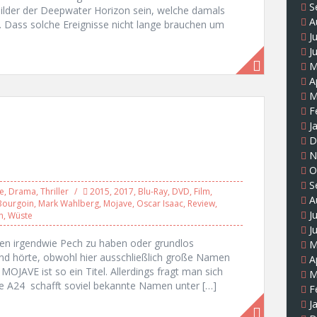
S
Bilder der Deepwater Horizon sein, welche damals
A
Dass solche Ereignisse nicht lange brauchen um
J
J
M
A
M
F
J
D
N
O
S
e
,
Drama
,
Thriller
2015
,
2017
,
Blu-Ray
,
DVD
,
Film
,
A
Bourgoin
,
Mark Wahlberg
,
Mojave
,
Oscar Isaac
,
Review
,
J
n
,
Wüste
J
en irgendwie Pech zu haben oder grundlos
M
nd hörte, obwohl hier ausschließlich große Namen
A
MOJAVE ist so ein Titel. Allerdings fragt man sich
M
wie A24 schafft soviel bekannte Namen unter […]
F
J