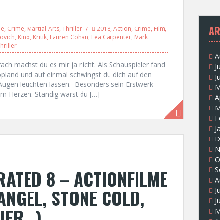
AR
le
,
Crime
,
Martial-Arts
,
Thriller
2018
,
Action
,
Crime
,
Film
,
ovich
,
Kino
,
Kritik
,
Lauren Cohan
,
Lea Carpenter
,
Mark
hriller
A
ch machst du es mir ja nicht. Als Schauspieler fand
J
opland und auf einmal schwingst du dich auf den
J
Augen leuchten lassen. Besonders sein Erstwerk
M
m Herzen. Ständig warst du […]
A
M
F
J
D
N
O
S
ATED 8 – ACTIONFILME
A
ANGEL, STONE COLD,
J
J
DIER…)
M