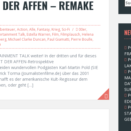
 DER AFFEN – REMAKE
S
u
c
h
e
benteuer
,
Action
,
Alle
,
Fantasy
,
Krieg
,
Sci-Fi
00er
,
NE
n
ertainment Talk
,
Estella Warren
,
Film
,
Filmplausch
,
Helena
n
berg
,
Michael Clarke Duncan
,
Paul Giamatti
,
Pierre Boulle
,
a
h
P
c
FRA
h
INMENT TALK weiter! In der dritten und für dieses
P
:
NET DER AFFEN-Retrospektive
LAK
eiden wundervollen Podgästen Karl-Martin Pold (SIE
P
k Torma (Journalistenfilme.de) über das 2001
MA
afft es der amerikanische Kult-Regisseur dem
DA
en, oder geht […]
SU
P
ED
P
ST
GE