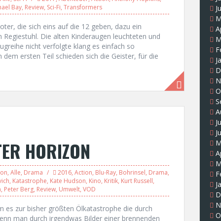
hael Bay
,
Review
,
Sci-Fi
,
Transformers
J
M
er, die sich eins auf die 12 geben, dazu ein
A
Regiestuhl. Die alten Kinderaugen leuchteten und
M
greihe nicht verfolgte klang es einfach so
F
em ersten Teil schieden sich die Geister, für die
J
D
N
O
S
A
J
J
TER HORIZON
M
A
M
ion
,
Alle
,
Drama
2016
,
Action
,
Blu-Ray
,
Bohrinsel
,
Drama
,
F
vich
,
Katastrophe
,
Kate Hudson
,
Kino
,
Kritik
,
Kurt Russell
,
J
n
,
Peter Berg
,
Review
,
Umwelt
,
VOD
D
N
 es zur bisher größten Ölkatastrophe die durch
O
enn man durch irgendwas Bilder einer brennenden