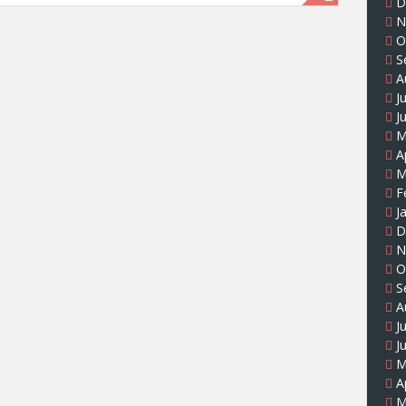
D
N
O
S
A
J
J
M
A
M
F
J
D
N
O
S
A
J
J
M
A
M