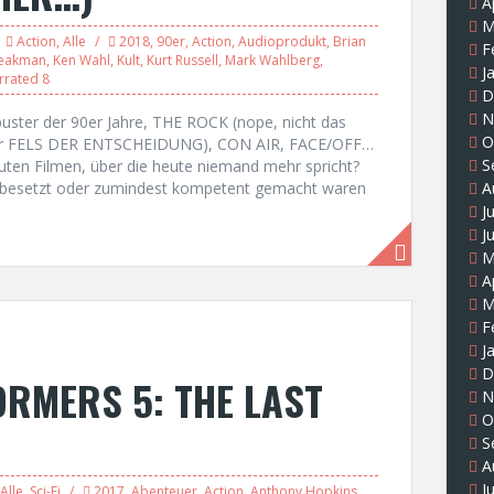
A
M
Action
,
Alle
2018
,
90er
,
Action
,
Audioprodukt
,
Brian
F
peakman
,
Ken Wahl
,
Kult
,
Kurt Russell
,
Mark Wahlberg
,
J
rrated 8
D
N
buster der 90er Jahre, THE ROCK (nope, nicht das
O
der FELS DER ENTSCHEIDUNG), CON AIR, FACE/OFF…
S
 guten Filmen, über die heute niemand mehr spricht?
t besetzt oder zumindest kompetent gemacht waren
A
J
J
M
A
M
F
J
D
ORMERS 5: THE LAST
N
O
S
A
J
Alle
,
Sci-Fi
2017
,
Abenteuer
,
Action
,
Anthony Hopkins
,