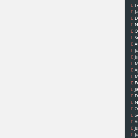
F
J
D
N
O
S
A
J
J
M
A
M
F
J
D
N
O
S
A
J
J