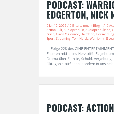
PODCAST: WARRIO
EDGERTON, NICK 
Juli 12, 2026
Entertainment Blog
Act
Action Cult
,
Audioprodukt
,
Audioproduktion
,
C
Grillo
,
Gavin O'Connor
,
Heimkino
,
Hörsendung
Sport
,
Streaming
,
Tom Hardy
,
Warrior
Lea
In Folge 228 des CINE ENTERTAINMENT T
Fäusten mitten ins Herz trifft: Es geht
Drama über Familie, Schuld, Vergebung –
Oktagon stattfinden, sondern in uns selb
PODCAST: ACTION