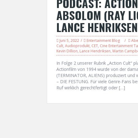
PODCAST: ACTION
ABSOLOM (RAY LI
LANCE HENRIKSEN
Juni 5, 2022
Entertainment Blog
Abe
Cult
,
Audioprodukt
,
CET
,
Cine Entertainment Ta
Kevin Dillion
,
Lance Hendriksen
,
Martin Campbe
In Folge 2 unserer Rubrik „Action Cult
Actionfilm von 1994 wurde von der dama
(TERMINATOR, ALIENS) produziert und
– DIE FESTUNG. Für viele Genre-Fans besit
Ruf wirklich gerechtfertigt oder […]