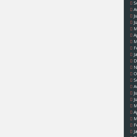
S
A
J
J
M
A
M
F
J
D
N
O
S
A
J
J
M
A
M
F
J