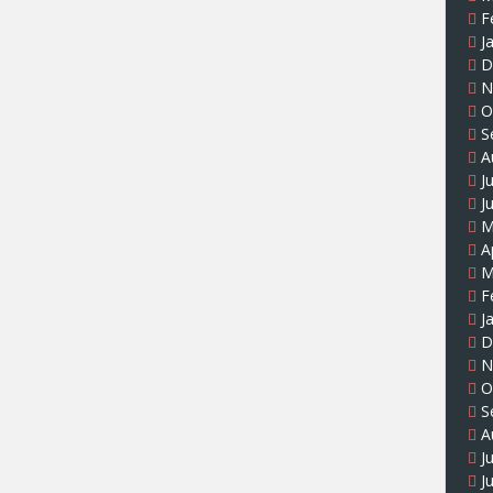
F
J
D
N
O
S
A
J
J
M
A
M
F
J
D
N
O
S
A
J
J