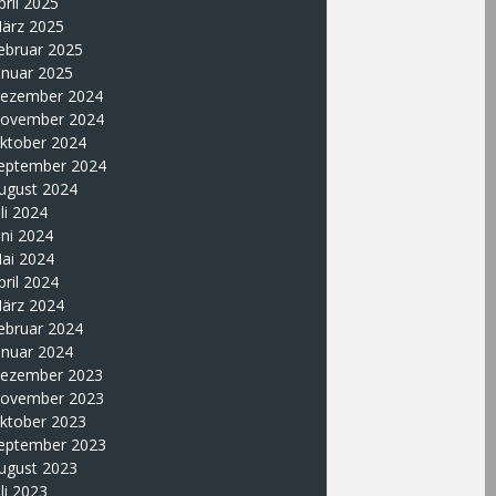
pril 2025
ärz 2025
ebruar 2025
anuar 2025
ezember 2024
ovember 2024
ktober 2024
eptember 2024
ugust 2024
uli 2024
uni 2024
ai 2024
pril 2024
ärz 2024
ebruar 2024
anuar 2024
ezember 2023
ovember 2023
ktober 2023
eptember 2023
ugust 2023
uli 2023