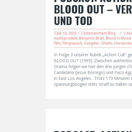
BLOOD OUT – VE
UND TOD
Juli 16, 2023
Entertainment Blog
Ab
Audioprodukt
,
Benjamin Bratt
,
Blood in Blood
Film
,
Filmplausch
,
Gangster
,
Ghetto
,
Hörsendu
In Folge 3 unserer Rubrik „Action Cult
BLOOD OUT (1993). Zwischen authentisc
Drama folgen wir hier den drei jungen 
Candelaria (Jesse Borrego) und Paco Agui
in East Los Angeles. Trotz 173 Minuten L
Spannungsbogen stets straff zu halten u