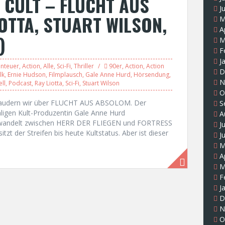
 CULT – FLUCHT AUS
J
OTTA, STUART WILSON,
M
A
)
M
F
J
nteuer
,
Action
,
Alle
,
Sci-Fi
,
Thriller
90er
,
Action
,
Action
D
lk
,
Ernie Hudson
,
Filmplausch
,
Gale Anne Hurd
,
Hörsendung
,
N
ll
,
Podcast
,
Ray Liotta
,
Sci-Fi
,
Stuart Wilson
O
“ plaudern wir über FLUCHT AUS ABSOLOM. Der
S
ligen Kult-Produzentin Gale Anne Hurd
A
 wandelt zwischen HERR DER FLIEGEN und FORTRESS
J
zt der Streifen bis heute Kultstatus. Aber ist dieser
J
M
A
M
F
J
D
N
O