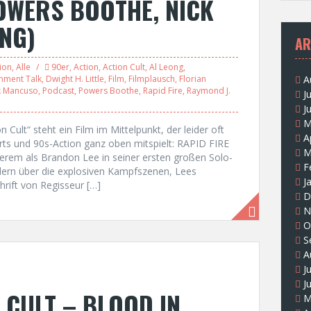
OWERS BOOTHE, NICK
NG)
AR
ion
,
Alle
90er
,
Action
,
Action Cult
,
Al Leong
,
inment Talk
,
Dwight H. Little
,
Film
,
Filmplausch
,
Florian
A
k Mancuso
,
Podcast
,
Powers Boothe
,
Rapid Fire
,
Raymond J.
J
J
M
n Cult“ steht ein Film im Mittelpunkt, der leider oft
A
rts und 90s-Action ganz oben mitspielt: RAPID FIRE
M
erem als Brandon Lee in seiner ersten großen Solo-
F
dern über die explosiven Kampfszenen, Lees
J
rift von Regisseur […]
D
N
O
S
A
J
J
 CULT – BLOOD IN
M