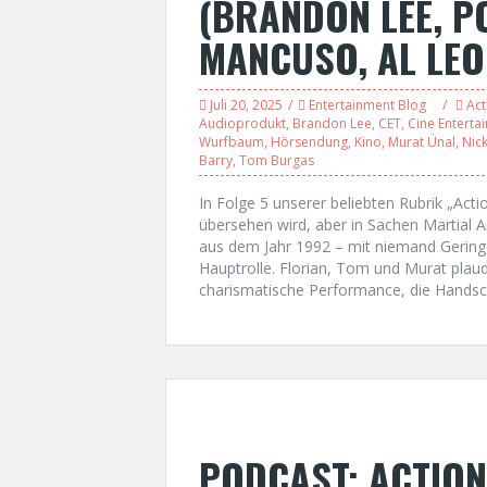
(BRANDON LEE, P
MANCUSO, AL LEO
Juli 20, 2025
Entertainment Blog
Act
Audioprodukt
,
Brandon Lee
,
CET
,
Cine Enterta
Wurfbaum
,
Hörsendung
,
Kino
,
Murat Ünal
,
Nic
Barry
,
Tom Burgas
In Folge 5 unserer beliebten Rubrik „Actio
übersehen wird, aber in Sachen Martial A
aus dem Jahr 1992 – mit niemand Gering
Hauptrolle. Florian, Tom und Murat plau
charismatische Performance, die Handsch
PODCAST: ACTION