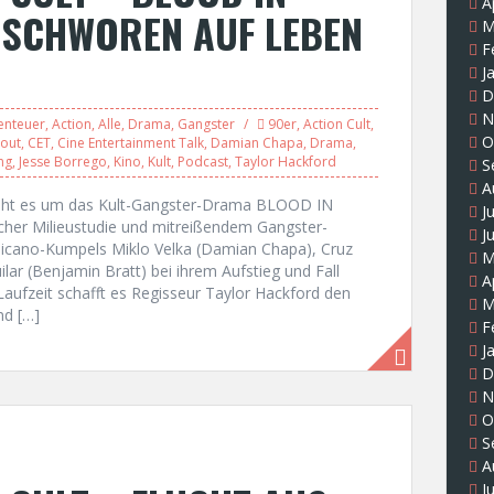
A
RSCHWOREN AUF LEBEN
M
F
J
D
N
enteuer
,
Action
,
Alle
,
Drama
,
Gangster
90er
,
Action Cult
,
O
 out
,
CET
,
Cine Entertainment Talk
,
Damian Chapa
,
Drama
,
ng
,
Jesse Borrego
,
Kino
,
Kult
,
Podcast
,
Taylor Hackford
S
A
“ geht es um das Kult-Gangster-Drama BLOOD IN
J
her Milieustudie und mitreißendem Gangster-
J
Chicano-Kumpels Miklo Velka (Damian Chapa), Cruz
M
lar (Benjamin Bratt) bei ihrem Aufstieg und Fall
A
aufzeit schafft es Regisseur Taylor Hackford den
M
nd […]
F
J
D
N
O
S
A
J