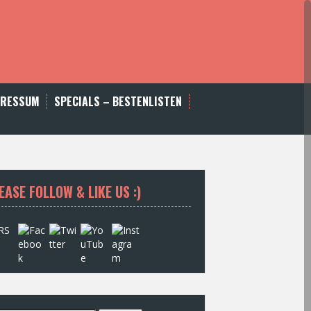
PRESSUM
SPECIALS – BESTENLISTEN
EASE FOLLOW & LIKE US :)