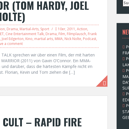
R (TOM HARDY, JOEL
S
u
NOLTE)
c
h
e
ion
,
Drama
,
Martial-Arts
,
Sport
10er
,
2011
,
Action
,
NE
n
ET
,
Cine Entertainment Talk
,
Drama
,
Film
,
Filmplausch
,
Frank
n
,
Joel Edgerton
,
Kino
,
martial arts
,
MMA
,
Nick Nolte
,
Podcast
,
a
ve a comment
P
c
FRA
h
ALK sprechen wir über einen Film, der mit harten
P
:
 um WARRIOR (2011) von Gavin O’Connor. Ein MMA-
LAK
 und darüber, dass die härtesten Kämpfe nicht im
P
st. Florian, Kevin und Tom ziehen die […]
MA
DA
SU
P
ED
P
ST
 CULT – RAPID FIRE
GE