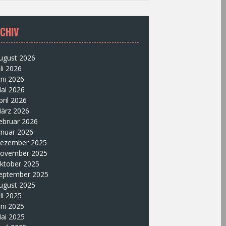
CHIV
ugust 2026
uli 2026
uni 2026
ai 2026
pril 2026
ärz 2026
ebruar 2026
anuar 2026
ezember 2025
ovember 2025
ktober 2025
eptember 2025
ugust 2025
uli 2025
uni 2025
ai 2025