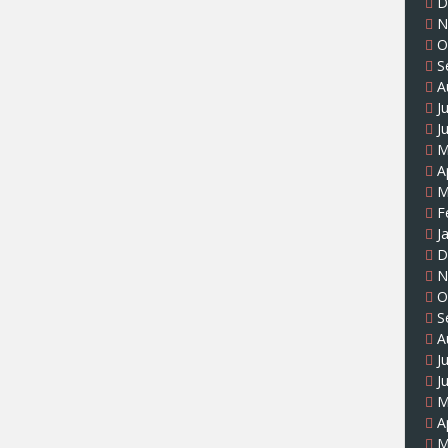
D
N
O
S
A
J
J
M
A
M
F
J
D
N
O
S
A
J
J
M
A
M