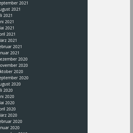
eptember 2021
ugust 2021
uli 2021
uni 2021
ai 2021
pril 2021
ärz 2021
ebruar 2021
anuar 2021
ezember 2020
ovember 2020
ktober 2020
eptember 2020
ugust 2020
uli 2020
uni 2020
ai 2020
pril 2020
ärz 2020
ebruar 2020
anuar 2020