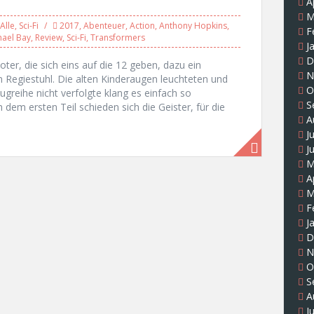
A
M
Alle
,
Sci-Fi
2017
,
Abenteuer
,
Action
,
Anthony Hopkins
,
F
hael Bay
,
Review
,
Sci-Fi
,
Transformers
J
D
er, die sich eins auf die 12 geben, dazu ein
N
Regiestuhl. Die alten Kinderaugen leuchteten und
O
greihe nicht verfolgte klang es einfach so
S
em ersten Teil schieden sich die Geister, für die
A
J
J
M
A
M
F
J
D
N
O
S
A
J