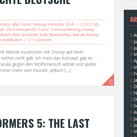
AR
Action
,
Alle
,
Comic
,
Fantasy
,
Komödie
,
Sci-Fi
2017
,
3D
,
ter
,
Chris Hemsworth
,
Comic
,
Comicverfilmung
,
Disney
,
ldblum
,
Kino
,
Komödie
,
Kritk
,
Mark Ruffalo
,
Marvel
,
Review
,
A
 Hiddleston
1 Comment
J
J
mmt Marvel zusammen mit Disney auf einer
M
 vorher nicht gab. Ich mein das Konzept gab es
A
Dracula gegen den Wolfsmensch antrat und später
M
mmer mehr sein musste. Jedoch […]
F
J
D
N
O
S
A
ORMERS 5: THE LAST
J
J
M