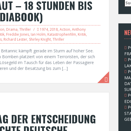
AUT – 18 STUNDEN BIS
S
u
EDIABOOK)
c
h
e
ion
,
Drama
,
Thriller
1974
,
2018
,
Action
,
Anthony
NE
n
tik
,
Freddie Jones
,
Ian Holm
,
Katastrophenfilm
,
Kritik
,
n
is
,
Richard Lester
,
Shirley Knight
,
Thriller
a
P
c
S Britannic kämpft gerade im Sturm auf hoher See.
FRA
h
n Bomben platziert von einem Terroristen, der sich
P
:
 Lösegeld im Tausch für das Leben der Passagiere
LAK
ieren und der Besatzung bis zum […]
P
MA
DA
SU
P
ED
P
ST
TAG DER ENTSCHEIDUNG
GE
ECHTE DEUTSCHE