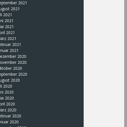
eptember 2021
ugust 2021
uli 2021
uni 2021
ai 2021
pril 2021
ärz 2021
ebruar 2021
anuar 2021
ezember 2020
ovember 2020
ktober 2020
eptember 2020
ugust 2020
uli 2020
uni 2020
ai 2020
pril 2020
ärz 2020
ebruar 2020
anuar 2020