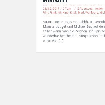
Juli 2, 2017
Tom
Abenteuer
,
Action
,
Film
,
Filmkritik
,
Kino
,
Kritik
,
Mark Wahlberg
,
Mic
Autor: Tom Burgas Yeeaahhh, Riesenrobot
Monsterbudget und Michael Bay auf dem 
selbst wenn man die Zeichen und Spielzeu
wunderbar bescheuert. Nunja schon nach d
einen war […]