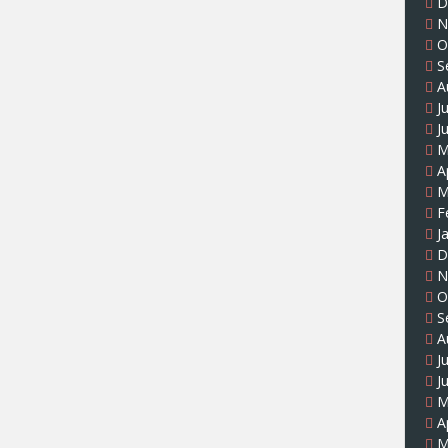
D
N
O
S
A
J
J
M
A
M
F
J
D
N
O
S
A
J
J
M
A
M