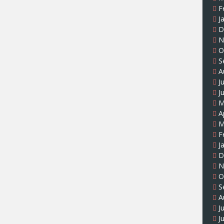
F
J
D
N
O
S
A
J
J
M
A
M
F
J
D
N
O
S
A
J
J