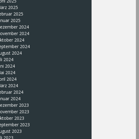
pril 2025
ärz 2025
ebruar 2025
anuar 2025
ezember 2024
ovember 2024
ktober 2024
eptember 2024
ugust 2024
uli 2024
uni 2024
ai 2024
pril 2024
ärz 2024
ebruar 2024
anuar 2024
ezember 2023
ovember 2023
ktober 2023
eptember 2023
ugust 2023
uli 2023