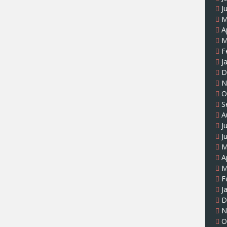
J
M
A
M
F
J
D
N
O
S
A
J
J
M
A
M
F
J
D
N
O