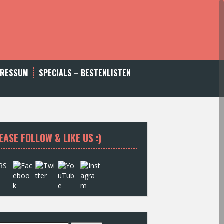
PRESSUM
SPECIALS – BESTENLISTEN
EASE FOLLOW & LIKE US :)