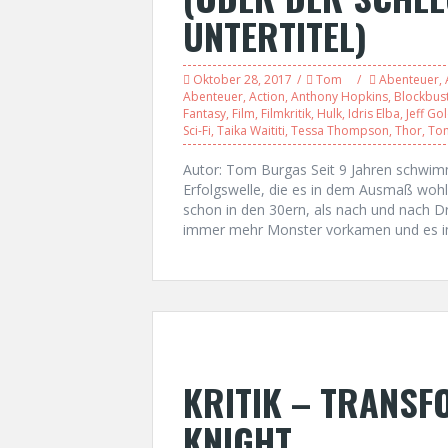
UNTERTITEL)
Oktober 28, 2017
Tom
Abenteuer
,
Abenteuer
,
Action
,
Anthony Hopkins
,
Blockbus
Fantasy
,
Film
,
Filmkritik
,
Hulk
,
Idris Elba
,
Jeff Go
Sci-Fi
,
Taika Waititi
,
Tessa Thompson
,
Thor
,
Tom
Autor: Tom Burgas Seit 9 Jahren schwi
Erfolgswelle, die es in dem Ausmaß wohl
schon in den 30ern, als nach und nach 
immer mehr Monster vorkamen und es i
KRITIK – TRANSF
KNIGHT