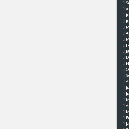
S
A
J
J
M
A
M
F
J
D
N
O
S
A
J
J
M
A
M
F
J