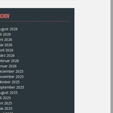
CHIV
ugust 2026
uli 2026
uni 2026
ai 2026
pril 2026
ärz 2026
ebruar 2026
anuar 2026
ezember 2025
ovember 2025
ktober 2025
eptember 2025
ugust 2025
uli 2025
uni 2025
ai 2025