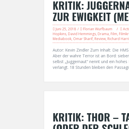
KRITIK: JUGGERN
ZUR EWIGKEIT (M
Juni 25, 2018
Florian Wurfbaum
Act
Hopkins
,
David Hemmings
,
Drama
,
Film
,
Filmkri
Mediabook
,
Omar Sharif
,
Review
,
Richard Harr
Autor: Kevin Zindler Zum Inhalt: Die HM
Aber der wahre Terror ist an Bord: siebe
selbst „Juggernaut“ nennt und ein hohes
verlangt. 18 Stunden bleiben den Passag
KRITIK: THOR – 
(ODER DER SCHL