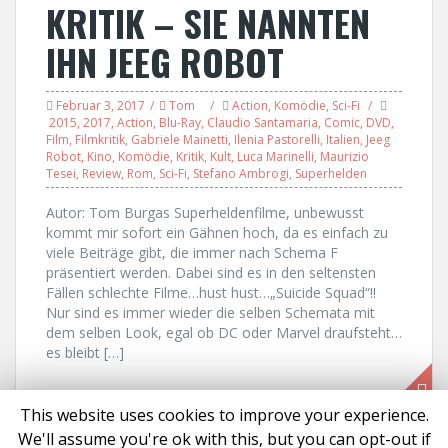
KRITIK – SIE NANNTEN
IHN JEEG ROBOT
Februar 3, 2017
Tom
Action
,
Komödie
,
Sci-Fi
2015
,
2017
,
Action
,
Blu-Ray
,
Claudio Santamaria
,
Comic
,
DVD
,
Film
,
Filmkritik
,
Gabriele Mainetti
,
Ilenia Pastorelli
,
Italien
,
Jeeg
Robot
,
Kino
,
Komödie
,
Kritik
,
Kult
,
Luca Marinelli
,
Maurizio
Tesei
,
Review
,
Rom
,
Sci-Fi
,
Stefano Ambrogi
,
Superhelden
Autor: Tom Burgas Superheldenfilme, unbewusst
kommt mir sofort ein Gähnen hoch, da es einfach zu
viele Beiträge gibt, die immer nach Schema F
präsentiert werden. Dabei sind es in den seltensten
Fällen schlechte Filme…hust hust…„Suicide Squad“!!
Nur sind es immer wieder die selben Schemata mit
dem selben Look, egal ob DC oder Marvel draufsteht…
es bleibt […]
This website uses cookies to improve your experience.
We'll assume you're ok with this, but you can opt-out if