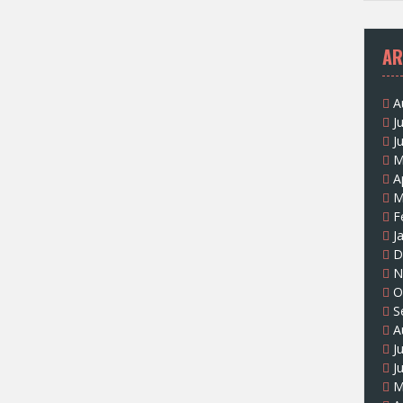
AR
A
J
J
M
A
M
F
J
D
N
O
S
A
J
J
M