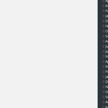
A
M
F
J
D
N
O
S
A
J
J
M
A
M
F
J
D
N
O
S
A
J