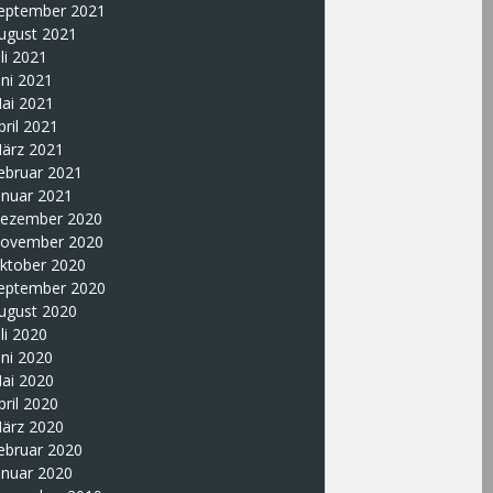
eptember 2021
ugust 2021
uli 2021
uni 2021
ai 2021
pril 2021
ärz 2021
ebruar 2021
anuar 2021
ezember 2020
ovember 2020
ktober 2020
eptember 2020
ugust 2020
uli 2020
uni 2020
ai 2020
pril 2020
ärz 2020
ebruar 2020
anuar 2020