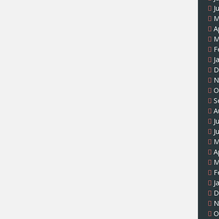
J
M
A
M
F
J
D
N
O
S
A
J
J
M
A
M
F
J
D
N
O