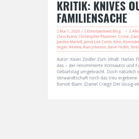
KRITIK: KNIVES O
FAMILIENSACHE
Mai 1, 2020
Entertainment Blog
Alle
Chris Evans
,
Christopher Plummer
,
Crime
,
Dani
Jaeden Martell
,
Jamie Lee Curtis
,
Kino
,
Komödi
Segan
,
Review
,
Rian Johnson
,
Steve Yedlin
,
Stre
Autor: Kevin Zindler Zum Inhalt: Harlan 
das – der renommierte Krimiautor und Fa
Geburtstag umgebracht. Doch natürlich 
Verwandtschaft noch das treu ergebene 
Benoit Blanc (Daniel Craig)! Der lässig-e