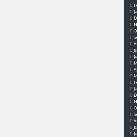
F
J
D
N
O
S
A
J
J
M
A
M
F
J
D
N
O
S
A
J
J