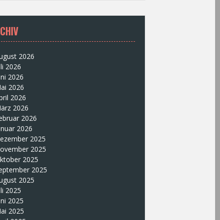
CHIV
ugust 2026
uli 2026
uni 2026
ai 2026
pril 2026
ärz 2026
ebruar 2026
anuar 2026
ezember 2025
ovember 2025
ktober 2025
eptember 2025
ugust 2025
uli 2025
uni 2025
ai 2025