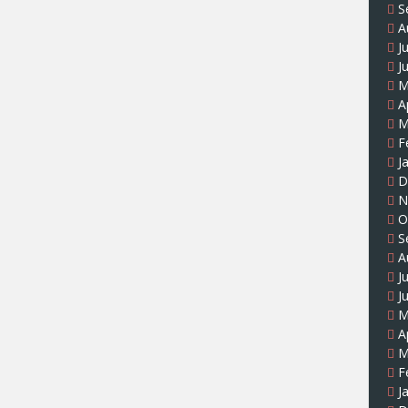
S
A
J
J
M
A
M
F
J
D
N
O
S
A
J
J
M
A
M
F
J