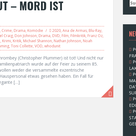
UT – MORD IST
S
u
c
h
e
,
Crime
,
Drama
,
Komödie
2020
,
Ana de Armas
,
Blu-Ray
,
NE
n
el Craig
,
Don Johnson
,
Drama
,
DVD
,
Film
,
Filmkritik
,
Franz Oz
,
n
e
,
Krimi
,
Kritik
,
Michael Shannon
,
Nathan Johnson
,
Noah
a
aming
,
Toni Collette
,
VOD
,
whodunit
P
c
FRA
h
Thrombey (Christopher Plummer) ist tot! Und nicht nur
P
:
milienpatriarch wurde auf der Feier zu seinem 85.
LAK
wollen weder die versammelte exzentrische
P
Hauspersonal etwas gesehen haben. Ein Fall für
MA
legante […]
DA
SU
P
ED
P
ST
GE