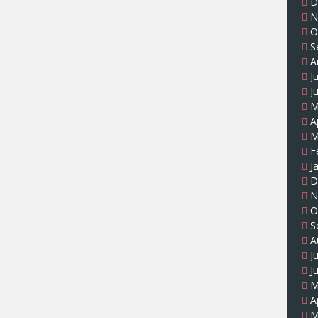
D
N
O
S
A
J
J
M
A
M
F
J
D
N
O
S
A
J
J
M
A
M