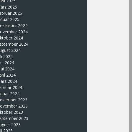
pril 2025
ärz 2025
ebruar 2025
anuar 2025
ezember 2024
ovember 2024
ktober 2024
eptember 2024
ugust 2024
uli 2024
uni 2024
ai 2024
pril 2024
ärz 2024
ebruar 2024
anuar 2024
ezember 2023
ovember 2023
ktober 2023
eptember 2023
ugust 2023
uli 2023