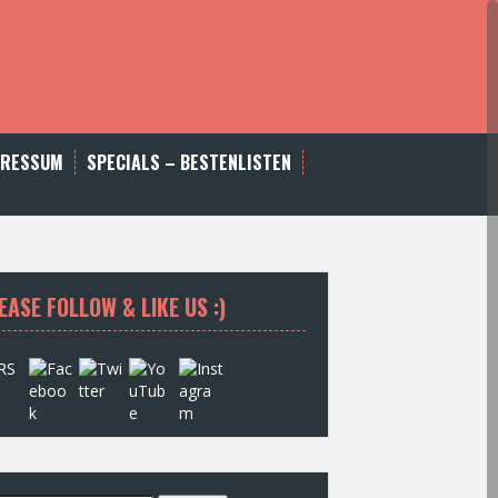
PRESSUM
SPECIALS – BESTENLISTEN
EASE FOLLOW & LIKE US :)