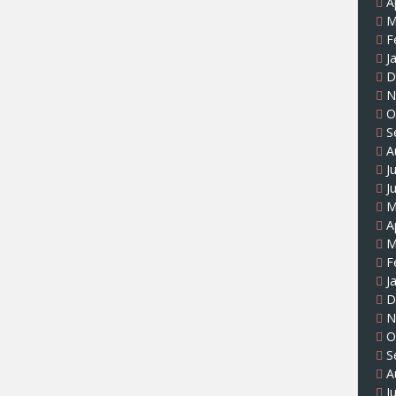
A
M
F
J
D
N
O
S
A
J
J
M
A
M
F
J
D
N
O
S
A
J