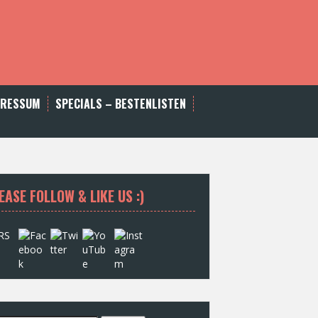
PRESSUM
SPECIALS – BESTENLISTEN
EASE FOLLOW & LIKE US :)