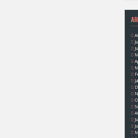
AR
A
J
J
M
A
M
F
J
D
N
O
S
A
J
J
M