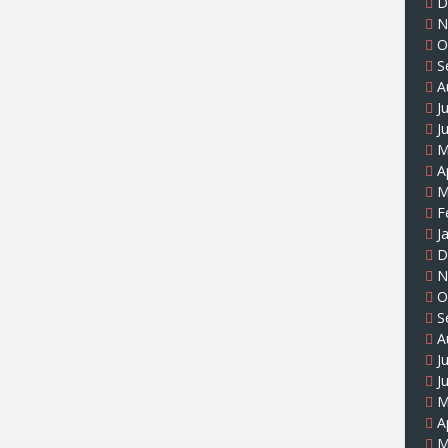
D
N
O
S
A
J
J
M
A
M
F
J
D
N
O
S
A
J
J
M
A
M