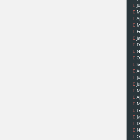
J
M
A
M
F
J
D
N
O
S
A
J
J
M
A
M
F
J
D
N
O