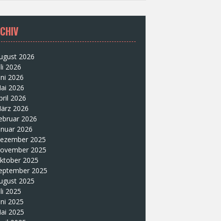
CHIV
ugust 2026
uli 2026
uni 2026
ai 2026
pril 2026
ärz 2026
ebruar 2026
anuar 2026
ezember 2025
ovember 2025
ktober 2025
eptember 2025
ugust 2025
uli 2025
uni 2025
ai 2025