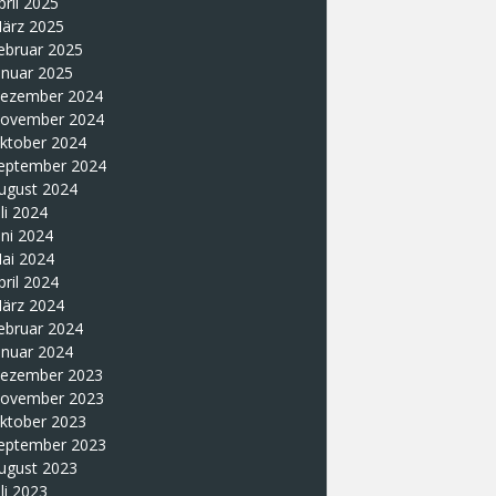
pril 2025
ärz 2025
ebruar 2025
anuar 2025
ezember 2024
ovember 2024
ktober 2024
eptember 2024
ugust 2024
uli 2024
uni 2024
ai 2024
pril 2024
ärz 2024
ebruar 2024
anuar 2024
ezember 2023
ovember 2023
ktober 2023
eptember 2023
ugust 2023
uli 2023