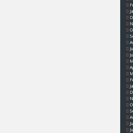
F
J
D
N
O
S
A
J
J
M
A
M
F
J
D
N
O
S
A
J
J