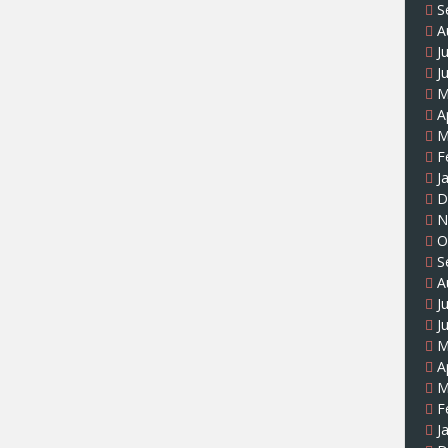
S
A
J
J
M
A
M
F
J
D
N
O
S
A
J
J
M
A
M
F
J