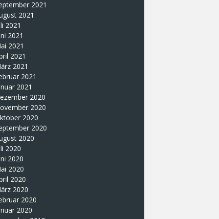
eptember 2021
ugust 2021
uli 2021
uni 2021
ai 2021
pril 2021
ärz 2021
ebruar 2021
anuar 2021
ezember 2020
ovember 2020
ktober 2020
eptember 2020
ugust 2020
uli 2020
uni 2020
ai 2020
pril 2020
ärz 2020
ebruar 2020
anuar 2020