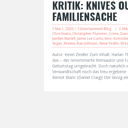
KRITIK: KNIVES O
FAMILIENSACHE
Mai 1, 2020
Entertainment Blog
Alle
Chris Evans
,
Christopher Plummer
,
Crime
,
Dani
Jaeden Martell
,
Jamie Lee Curtis
,
Kino
,
Komödi
Segan
,
Review
,
Rian Johnson
,
Steve Yedlin
,
Stre
Autor: Kevin Zindler Zum Inhalt: Harlan 
das – der renommierte Krimiautor und Fa
Geburtstag umgebracht. Doch natürlich 
Verwandtschaft noch das treu ergebene 
Benoit Blanc (Daniel Craig)! Der lässig-e