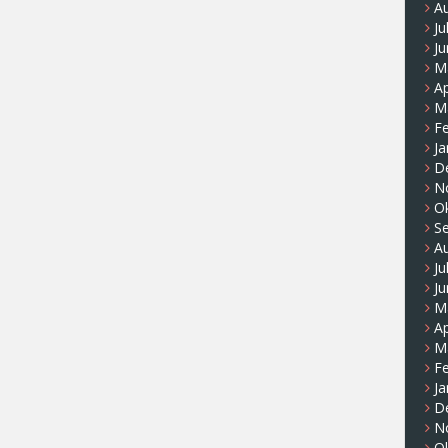
A
Ju
Ju
M
Ap
M
F
Ja
D
N
O
S
A
Ju
Ju
M
Ap
M
F
Ja
D
N
O