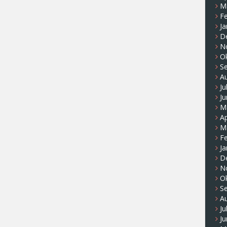
M
F
Ja
D
N
O
S
A
Ju
Ju
M
Ap
M
F
Ja
D
N
O
S
A
Ju
Ju