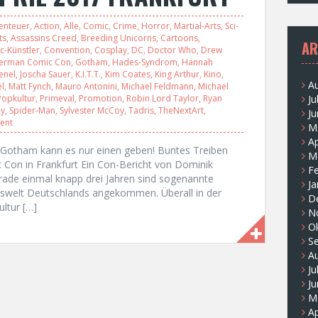
enteuer
,
Action
,
Alle
,
Comic
,
Crime
,
Horror
,
Martial-Arts
,
Sci-
ts
,
Assassins Creed
,
Breeding Unicorns
,
Cartoons
,
AR
c-Künstler
,
Convention
,
Cosplay
,
DC
,
Doctor Who
,
Drew
erman Comic Con
,
Gotham
,
Hades-Syndrom
,
Hannah
enel
,
Joscha Sauer
,
K.I.T.T.
,
Kim Coates
,
King Arthur
,
Kino
,
A
l
,
Matt Fynch
,
Mauro Antonini
,
Michael Feldmann
,
Michael
Ju
Popkultur
,
Primeval
,
Promotion
,
Robin Lord Taylor
,
Ryan
hy
,
Spider-Man
,
Sylvester McCoy
,
Tadris
,
TheNextArt
,
Ju
ent
M
Ap
n Gotham kann es nur einen geben! Buntes Treiben
M
 Con in Frankfurt Ein Con-Bericht von Dominik
F
de einmal knapp drei Jahren sind sogenannte
Ja
gswelt Deutschlands angekommen. Überall in der
D
ltur […]
N
O
S
A
Ju
Ju
M
Ap