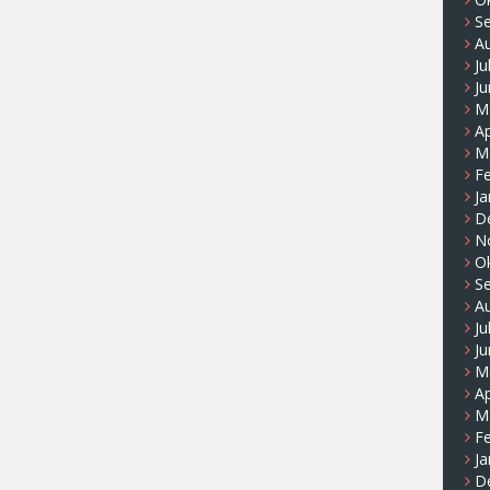
S
A
Ju
Ju
M
Ap
M
F
Ja
D
N
O
S
A
Ju
Ju
M
Ap
M
F
Ja
D