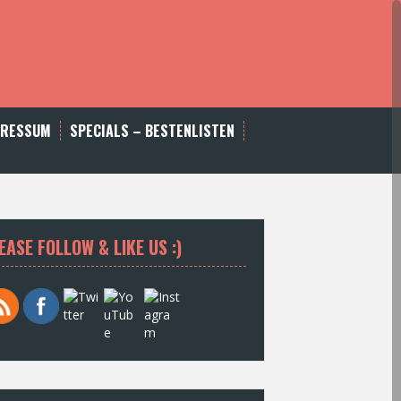
PRESSUM
SPECIALS – BESTENLISTEN
EASE FOLLOW & LIKE US :)