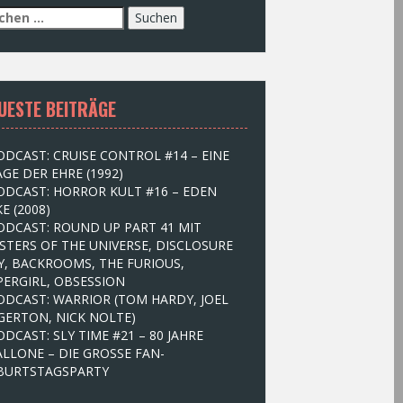
UESTE BEITRÄGE
ODCAST: CRUISE CONTROL #14 – EINE
GE DER EHRE (1992)
ODCAST: HORROR KULT #16 – EDEN
E (2008)
ODCAST: ROUND UP PART 41 MIT
STERS OF THE UNIVERSE, DISCLOSURE
Y, BACKROOMS, THE FURIOUS,
PERGIRL, OBSESSION
ODCAST: WARRIOR (TOM HARDY, JOEL
GERTON, NICK NOLTE)
ODCAST: SLY TIME #21 – 80 JAHRE
ALLONE – DIE GROSSE FAN-
BURTSTAGSPARTY