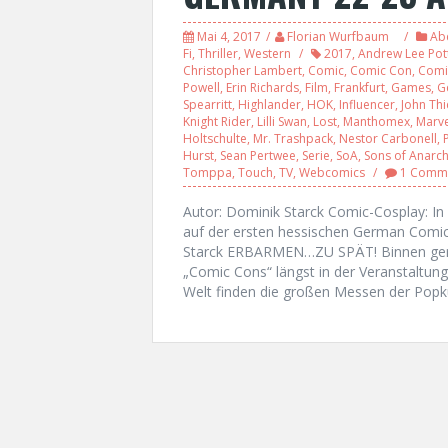
Mai 4, 2017
Florian Wurfbaum
Ab
Fi
,
Thriller
,
Western
2017
,
Andrew Lee Pot
Christopher Lambert
,
Comic
,
Comic Con
,
Comi
Powell
,
Erin Richards
,
Film
,
Frankfurt
,
Games
,
G
Spearritt
,
Highlander
,
HOK
,
Influencer
,
John Thi
Knight Rider
,
Lilli Swan
,
Lost
,
Manthomex
,
Marve
Holtschulte
,
Mr. Trashpack
,
Nestor Carbonell
,
Hurst
,
Sean Pertwee
,
Serie
,
SoA
,
Sons of Anarc
Tomppa
,
Touch
,
TV
,
Webcomics
1 Comm
Autor: Dominik Starck Comic-Cosplay: I
auf der ersten hessischen German Comic
Starck ERBARMEN…ZU SPÄT! Binnen gera
„Comic Cons“ längst in der Veranstaltun
Welt finden die großen Messen der Popku