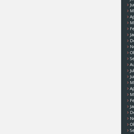
Ju
M
Ap
M
F
Ja
D
N
O
S
A
Ju
Ju
M
Ap
M
F
Ja
D
N
O
S