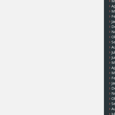
M
Ap
M
F
Ja
D
N
O
S
A
Ju
Ju
M
Ap
M
F
Ja
D
N
O
S
A
Ju