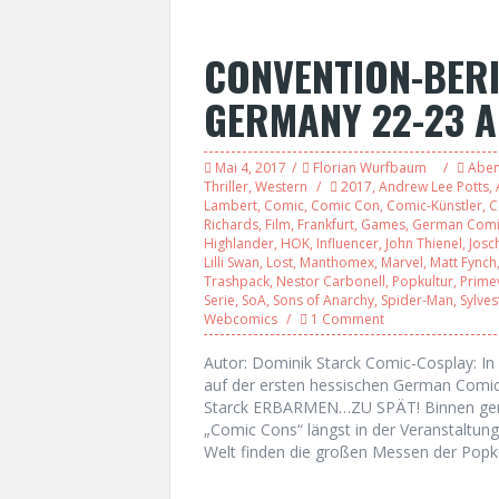
CONVENTION-BERI
GERMANY 22-23 A
Mai 4, 2017
Florian Wurfbaum
Aben
Thriller
,
Western
2017
,
Andrew Lee Potts
,
Lambert
,
Comic
,
Comic Con
,
Comic-Künstler
,
C
Richards
,
Film
,
Frankfurt
,
Games
,
German Comi
Highlander
,
HOK
,
Influencer
,
John Thienel
,
Josc
Lilli Swan
,
Lost
,
Manthomex
,
Marvel
,
Matt Fynch
Trashpack
,
Nestor Carbonell
,
Popkultur
,
Prime
Serie
,
SoA
,
Sons of Anarchy
,
Spider-Man
,
Sylve
Webcomics
1 Comment
Autor: Dominik Starck Comic-Cosplay: I
auf der ersten hessischen German Comic
Starck ERBARMEN…ZU SPÄT! Binnen gera
„Comic Cons“ längst in der Veranstaltun
Welt finden die großen Messen der Popku