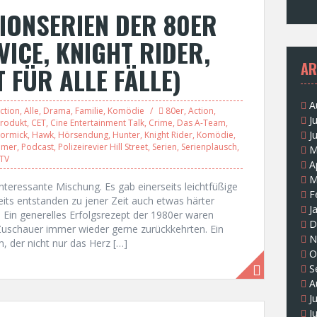
IONSERIEN DER 80ER
ICE, KNIGHT RIDER,
AR
T FÜR ALLE FÄLLE)
A
ction
,
Alle
,
Drama
,
Familie
,
Komödie
80er
,
Action
,
J
rodukt
,
CET
,
Cine Entertainment Talk
,
Crime
,
Das A-Team
,
J
Cormick
,
Hawk
,
Hörsendung
,
Hunter
,
Knight Rider
,
Komödie
,
mmer
,
Podcast
,
Polizeirevier Hill Street
,
Serien
,
Serienplausch
,
M
TV
A
M
nteressante Mischung. Es gab einerseits leichtfüßige
F
ts entstanden zu jener Zeit auch etwas härter
J
Ein generelles Erfolgsrezept der 1980er waren
D
Zuschauer immer wieder gerne zurückkehrten. Ein
N
 der nicht nur das Herz […]
O
S
A
J
J