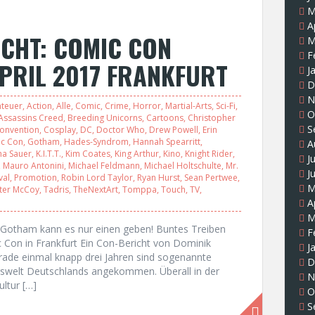
M
A
CHT: COMIC CON
M
F
PRIL 2017 FRANKFURT
J
D
N
teuer
,
Action
,
Alle
,
Comic
,
Crime
,
Horror
,
Martial-Arts
,
Sci-Fi
,
O
Assassins Creed
,
Breeding Unicorns
,
Cartoons
,
Christopher
S
onvention
,
Cosplay
,
DC
,
Doctor Who
,
Drew Powell
,
Erin
c Con
,
Gotham
,
Hades-Syndrom
,
Hannah Spearritt
,
A
ha Sauer
,
K.I.T.T.
,
Kim Coates
,
King Arthur
,
Kino
,
Knight Rider
,
J
,
Mauro Antonini
,
Michael Feldmann
,
Michael Holtschulte
,
Mr.
J
val
,
Promotion
,
Robin Lord Taylor
,
Ryan Hurst
,
Sean Pertwee
,
M
ster McCoy
,
Tadris
,
TheNextArt
,
Tomppa
,
Touch
,
TV
,
A
M
n Gotham kann es nur einen geben! Buntes Treiben
F
 Con in Frankfurt Ein Con-Bericht von Dominik
J
de einmal knapp drei Jahren sind sogenannte
D
gswelt Deutschlands angekommen. Überall in der
N
ltur […]
O
S