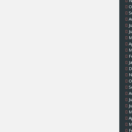
N
O
S
A
J
J
M
A
M
F
J
D
N
O
S
A
J
J
M
A
M
F