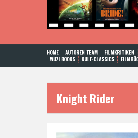
HOME
AUTOREN-TEAM
FILMKRITIKEN
WUZI BOOKS
KULT-CLASSICS
FILMBÜ
Knight Rider