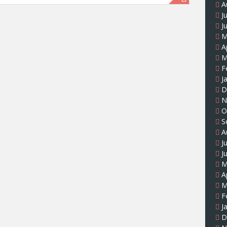
A
J
J
M
A
M
F
J
D
N
O
S
A
J
J
M
A
M
F
J
D