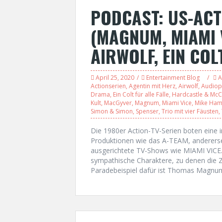
PODCAST: US-ACT
(MAGNUM, MIAMI V
AIRWOLF, EIN COL
April 25, 2020
Entertainment Blog
A
Actionserien
,
Agentin mit Herz
,
Airwolf
,
Audiop
Drama
,
Ein Colt für alle Fälle
,
Hardcastle & Mc
Kult
,
MacGyver
,
Magnum
,
Miami Vice
,
Mike Ha
Simon & Simon
,
Spenser
,
Trio mit vier Fäusten
,
Die 1980er Action-TV-Serien boten eine i
Produktionen wie das A-TEAM, anderersei
ausgerichtete TV-Shows wie MIAMI VICE. 
sympathische Charaktere, zu denen die 
Paradebeispiel dafür ist Thomas Magnum,