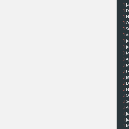
J
D
N
O
S
A
J
J
M
A
M
F
J
D
N
O
S
A
J
J
M