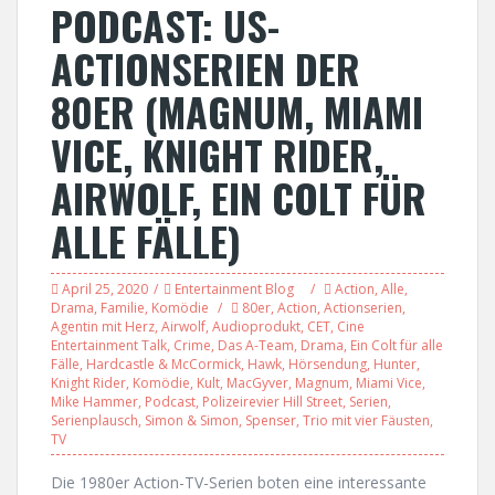
PODCAST: US-
ACTIONSERIEN DER
80ER (MAGNUM, MIAMI
VICE, KNIGHT RIDER,
AIRWOLF, EIN COLT FÜR
ALLE FÄLLE)
April 25, 2020
Entertainment Blog
Action
,
Alle
,
Drama
,
Familie
,
Komödie
80er
,
Action
,
Actionserien
,
Agentin mit Herz
,
Airwolf
,
Audioprodukt
,
CET
,
Cine
Entertainment Talk
,
Crime
,
Das A-Team
,
Drama
,
Ein Colt für alle
Fälle
,
Hardcastle & McCormick
,
Hawk
,
Hörsendung
,
Hunter
,
Knight Rider
,
Komödie
,
Kult
,
MacGyver
,
Magnum
,
Miami Vice
,
Mike Hammer
,
Podcast
,
Polizeirevier Hill Street
,
Serien
,
Serienplausch
,
Simon & Simon
,
Spenser
,
Trio mit vier Fäusten
,
TV
Die 1980er Action-TV-Serien boten eine interessante