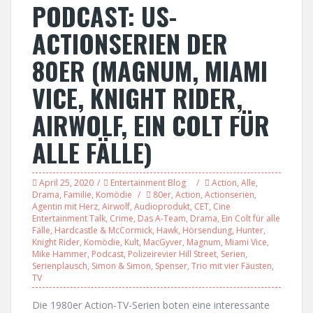
PODCAST: US-
ACTIONSERIEN DER
80ER (MAGNUM, MIAMI
VICE, KNIGHT RIDER,
AIRWOLF, EIN COLT FÜR
ALLE FÄLLE)
April 25, 2020
Entertainment Blog
Action
,
Alle
,
Drama
,
Familie
,
Komödie
80er
,
Action
,
Actionserien
,
Agentin mit Herz
,
Airwolf
,
Audioprodukt
,
CET
,
Cine
Entertainment Talk
,
Crime
,
Das A-Team
,
Drama
,
Ein Colt für alle
Fälle
,
Hardcastle & McCormick
,
Hawk
,
Hörsendung
,
Hunter
,
Knight Rider
,
Komödie
,
Kult
,
MacGyver
,
Magnum
,
Miami Vice
,
Mike Hammer
,
Podcast
,
Polizeirevier Hill Street
,
Serien
,
Serienplausch
,
Simon & Simon
,
Spenser
,
Trio mit vier Fäusten
,
TV
Die 1980er Action-TV-Serien boten eine interessante