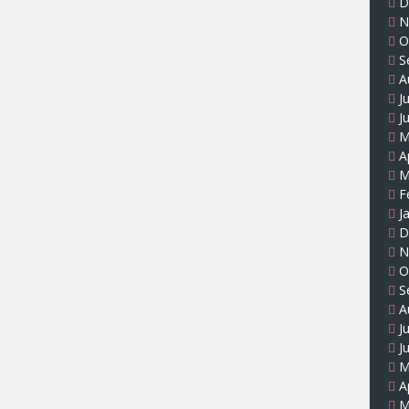
D
N
O
S
A
J
J
M
A
M
F
J
D
N
O
S
A
J
J
M
A
M