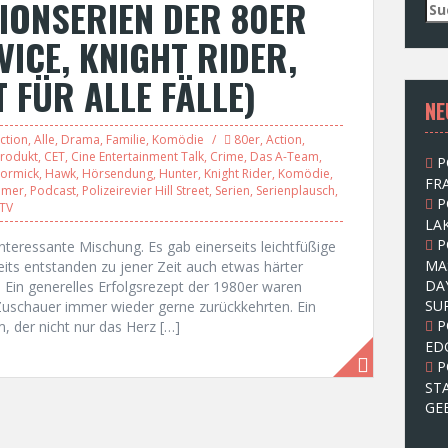
IONSERIEN DER 80ER
S
u
ICE, KNIGHT RIDER,
c
h
T FÜR ALLE FÄLLE)
e
NE
n
n
ction
,
Alle
,
Drama
,
Familie
,
Komödie
80er
,
Action
,
a
rodukt
,
CET
,
Cine Entertainment Talk
,
Crime
,
Das A-Team
,
P
c
Cormick
,
Hawk
,
Hörsendung
,
Hunter
,
Knight Rider
,
Komödie
,
FRA
h
mmer
,
Podcast
,
Polizeirevier Hill Street
,
Serien
,
Serienplausch
,
P
:
TV
LAK
P
nteressante Mischung. Es gab einerseits leichtfüßige
MA
ts entstanden zu jener Zeit auch etwas härter
DA
Ein generelles Erfolgsrezept der 1980er waren
SU
Zuschauer immer wieder gerne zurückkehrten. Ein
P
 der nicht nur das Herz […]
ED
P
ST
GE