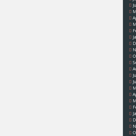
J
M
A
M
F
J
D
N
O
S
A
J
J
M
A
M
F
J
D
N
O