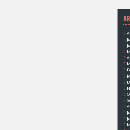
AR
A
J
J
M
A
M
F
J
D
N
O
S
A
J
J
M