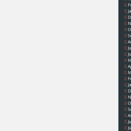
F
J
D
N
O
S
A
J
J
M
A
M
F
J
D
N
O
S
A
J
J