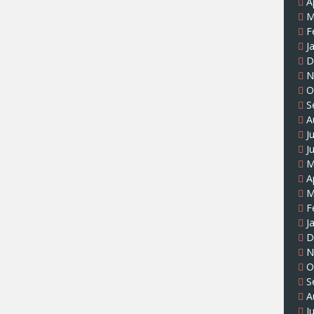
A
M
F
J
D
N
O
S
A
J
J
M
A
M
F
J
D
N
O
S
A
J