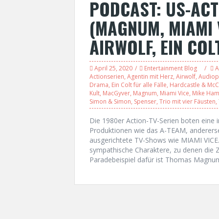
PODCAST: US-ACT
(MAGNUM, MIAMI V
AIRWOLF, EIN COL
April 25, 2020
Entertainment Blog
A
Actionserien
,
Agentin mit Herz
,
Airwolf
,
Audiop
Drama
,
Ein Colt für alle Fälle
,
Hardcastle & Mc
Kult
,
MacGyver
,
Magnum
,
Miami Vice
,
Mike Ha
Simon & Simon
,
Spenser
,
Trio mit vier Fäusten
,
Die 1980er Action-TV-Serien boten eine i
Produktionen wie das A-TEAM, anderersei
ausgerichtete TV-Shows wie MIAMI VICE. 
sympathische Charaktere, zu denen die 
Paradebeispiel dafür ist Thomas Magnum,