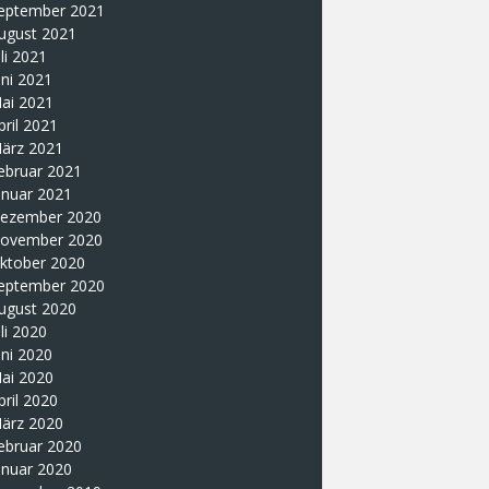
eptember 2021
ugust 2021
uli 2021
uni 2021
ai 2021
pril 2021
ärz 2021
ebruar 2021
anuar 2021
ezember 2020
ovember 2020
ktober 2020
eptember 2020
ugust 2020
uli 2020
uni 2020
ai 2020
pril 2020
ärz 2020
ebruar 2020
anuar 2020