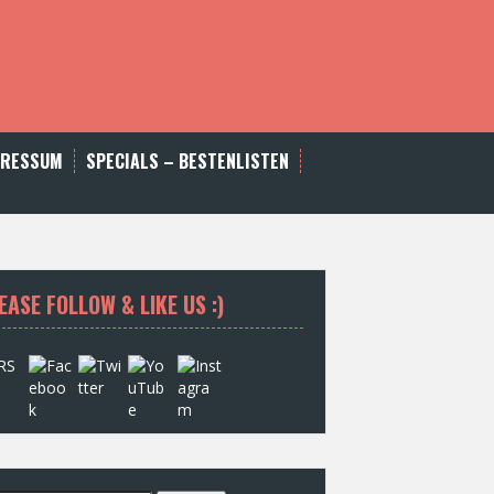
PRESSUM
SPECIALS – BESTENLISTEN
EASE FOLLOW & LIKE US :)