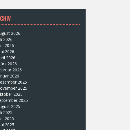
CHIV
ugust 2026
uli 2026
uni 2026
ai 2026
pril 2026
ärz 2026
ebruar 2026
anuar 2026
ezember 2025
ovember 2025
ktober 2025
eptember 2025
ugust 2025
uli 2025
uni 2025
ai 2025