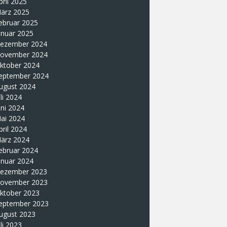
pril 2025
ärz 2025
ebruar 2025
anuar 2025
ezember 2024
ovember 2024
ktober 2024
eptember 2024
ugust 2024
uli 2024
uni 2024
ai 2024
pril 2024
ärz 2024
ebruar 2024
anuar 2024
ezember 2023
ovember 2023
ktober 2023
eptember 2023
ugust 2023
uli 2023