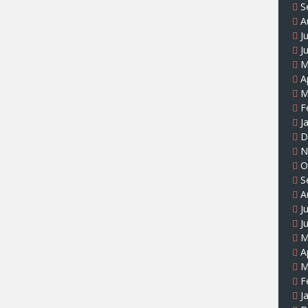
S
A
J
J
M
A
M
F
J
D
N
O
S
A
J
J
M
A
M
F
J